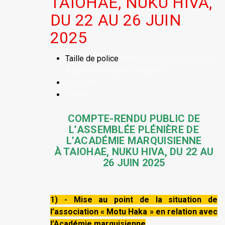
TAIOHAE, NUKU HIVA,
DU 22 AU 26 JUIN
2025
Taille de police
Réduire la taille de la police
Augmenter la taille de police
Imprimer
E-mail
COMPTE-RENDU PUBLIC DE
L’ASSEMBLÉE PLÉNIÈRE DE
L’ACADÉMIE MARQUISIENNE
À TAIOHAE, NUKU HIVA, DU 22 AU
26 JUIN 2025
1) - Mise au point de la situation de
l’association « Motu Haka » en relation avec
l’Académie marquisienne