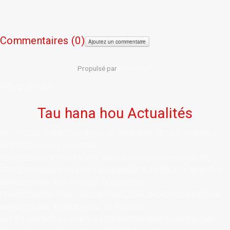
Commentaires (
0)
Ajoutez un commentaire
Propulsé par
CComment
Retour en haut
Tau hana hou Actualités
05/08/2026 : COMPTE-RENDU HEBDOMADAIRE DES RÉUNIONS DU
MERCREDI - Mise à jour N°236
02/08/2026 : GROS PLAN SUR... 047 – La comparaison d'ÉGALITÉ
PROCÈS-VERBAL PUBLIC DE L'ASSEMBLÉE PLÉNIÈRE DE L’ACADÉMIE
MARQUISIENNE À ÙA POU (23_26 juin 2026)
COMPTE-RENDU PUBLIC DE L’ASSEMBLÉE PLÉNIÈRE DE L’ACADÉMIE
MARQUISIENNE À VAITAHU (22_26/04/2026)
MODIFICATION DE LA GRAPHIE DES TOPONYMES ET PATRONYMES