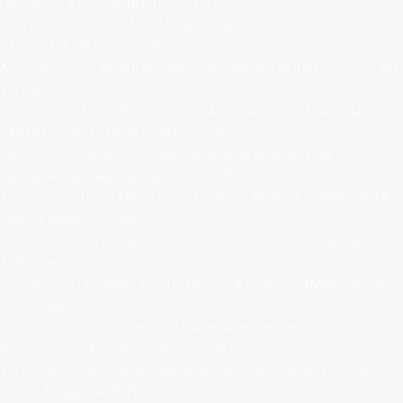
l'Académie à Taiohae, Nuku Hiva - 16-19/01/2022
16/01-20/01/2022 – TAIOHAE – ASSEMBLÉE PLÉNIÈRE DE
L’ACADÉMIE MARQUISIENNE
ASSEMBLÉE DE L’ACADÉMIE MARQUISIENNE À TAIOHAE DU 24/10 AU
27/10/2021 - COMPTE-RENDU
15/06/2021 (MAJ : 13/07/2026) - ATAHENUA O TE HENUA ENANA -
CARTE OFFICIELLE DES ÎLES MARQUISES
06/06/2021 - Compte-rendu de l'assemblée de l'Académie
marquisienne - Taiohae - 02_05/06/2021
19/05/2021 - TROIS ARTICLES DE FOND POUR MIEUX CONNAÎTRE LA
LANGUE MARQUISIENNE
07/03-11/03/2021 - Assemblée plénière de l'Académie marquisienne
à Taiohae, Nuku Hiva
05/02/2021 - HISTORIQUE ILLUSTRÉ DE LA GRAHIE DU MARQUISIEN
DEPUIS 1595
08/01/2021 - Compte-rendu de l'assemblée plénière de l'Académie
marquisienne - Atuona - 05-08/01/2021
17/11/2020 : Interview de Jacques Iakopo Pelleau dans l'émission
"Fenua Access" de TNTV