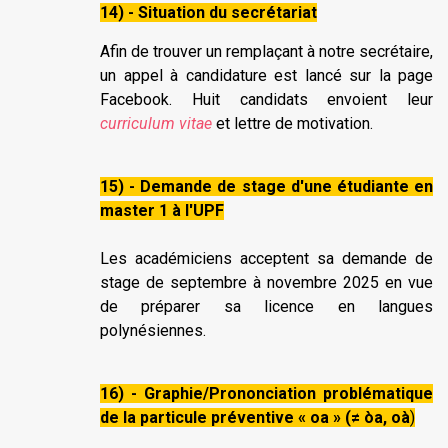
14) - Situation du secrétariat
Afin de trouver un remplaçant à notre secrétaire,
un appel à candidature est lancé sur la page
Facebook. Huit candidats envoient leur
curriculum vitae
et lettre de motivation.
15) - Demande de stage d'une étudiante en
master 1 à l'UPF
Les académiciens acceptent sa demande de
stage de septembre à novembre 2025 en vue
de préparer sa licence en langues
polynésiennes.
16) - Graphie/Prononciation problématique
de la particule préventive « oa » (≠ òa, oà
)