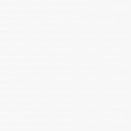
MEI ou ME I ? POURQUOI DEUX ORTHOGRAPHES ?
COMPTE-RENDU PUBLIC DE L’ASSEMBLÉE GÉNÉRALE DE L’ACADÉMIE
MARQUISIENNE – TAIOHAÈ (22_27/02/2026)
contact@ac
COMPTE-RENDU PUBLIC DE LA PARTICIPATION DE L’ACADÉMIE
MARQUISIENNE AU MATAVAA DE UA HUNA (15_19/12/2025)
COMPTE-RENDU PUBLIC DE L’ASSEMBLÉE PLÉNIÈRE DE L’ACADÉMIE
MARQUISIENNE À ATUONA, HIVA OA, DU 16 AU 21 NOVEMBRE 2025
COMPTE-RENDU PUBLIC DE L’ASSEMBLÉE PLÉNIÈRE DE L’ACADÉMIE
MARQUISIENNE À HAKAHAU, UA POU, DU 7 AU 12 SEPTEMBRE 2025
COMPTE-RENDU PUBLIC DE L’ASSEMBLÉE PLÉNIÈRE DE L’ACADÉMIE
MARQUISIENNE À TAIOHAE, NUKU HIVA, DU 22 AU 26 JUIN 2025
COMPTE-RENDU PUBLIC DE L’ASSEMBLÉE PLÉNIÈRE DE L’ACADÉMIE
MARQUISIENNE À VAIPAEE, UA HUNA (04_09/05/2025)
COMPTE-RENDU PUBLIC DE L’ASSEMBLÉE GÉNÉRALE DE L’ACADÉMIE
MARQUISIENNE À TAIOHAE - 16_20/02/2025
COMPTE-RENDU PUBLIC DE L’ASSEMBLÉE PLÉNIÈRE DE L’ACADÉMIE
MARQUISIENNE À VAIPAEE, UA HUNA, DU 15 AU 20 OCTOBRE 2024
COMPTE-RENDU PUBLIC DE L’ASSEMBLÉE PLÉNIÈRE DE L’ACADÉMIE
MARQUISIENNE À VAITAHU – 25_29/08/2024