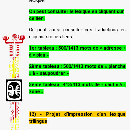
lexique.
On peut consulter le lexique en cliquant sur
ce lien.
On peut aussi consulter ces traductions en
cliquant sur ces liens :
1er tableau : 500/1413 mots de « adresse »
à « plan »
2ème tableau : 500/1413 mots de « planche
» à « saupoudrer »
3ème tableau : 413/413 mots de « saut » à «
zone »
12) - Projet d’impression d’un lexique
trilingue