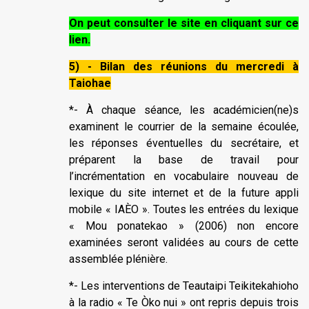
On peut consulter le site en cliquant sur ce
lien.
5) -
Bilan des réunions du mercredi à
Taiohae
*- À chaque séance, les académicien(ne)s
examinent le courrier de la semaine écoulée,
les réponses éventuelles du secrétaire, et
préparent la base de travail pour
l’incrémentation en vocabulaire nouveau de
lexique du site internet et de la future appli
mobile « IAÈO ». Toutes les entrées du lexique
« Mou ponatekao » (2006) non encore
examinées seront validées au cours de cette
assemblée plénière.
*- Les interventions de Teautaipi Teikitekahioho
à la radio « Te Òko nui » ont repris depuis trois