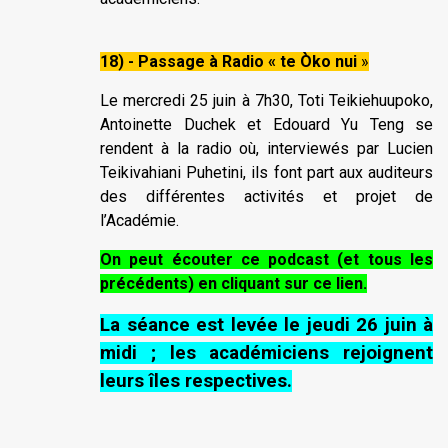
18) - Passage à Radio « te Òko nui
»
Le mercredi 25 juin à 7h30, Toti Teikiehuupoko,
Antoinette Duchek et Edouard Yu Teng se
rendent à la radio où, interviewés par Lucien
Teikivahiani Puhetini, ils font part aux auditeurs
des différentes activités et projet de
l’Académie.
On peut écouter ce podcast (et tous les
précédents) en cliquant sur ce lien.
La séance est levée le jeudi 26 juin à
midi ; les académiciens rejoignent
leurs îles respectives.