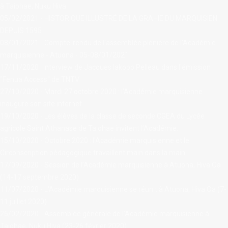
à Taiohae, Nuku Hiva
05/02/2021 - HISTORIQUE ILLUSTRÉ DE LA GRAHIE DU MARQUISIEN
DEPUIS 1595
08/01/2021 - Compte-rendu de l'assemblée plénière de l'Académie
marquisienne - Atuona - 05-08/01/2021
17/11/2020 : Interview de Jacques Iakopo Pelleau dans l'émission
"Fenua Access" de TNTV
27/10/2020 - Mardi 27 octobre 2020 : l'Académie marquisienne
inaugure son site internet
19/10/2020 - Les élèves de la classe de seconde CGEA du Lycée
agricole Saint Athanase de Taiohae invitent l’Académie.
15/10/2020 - Octobre 2020 : l'Académie marquisienne et le
Circonscription pédagogique travaillent main dans la main.
17/09/2020 - Session de l’Académie marquisienne à Atuona, Hiva Oa
(14-17 septembre 2020)
11/07/2020 - L'Académie marquisienne se réunit à Atuona, Hiva Oa (7-
11 juillet 2020)
26/02/2020 - Assemblée générale de l'Académie marquisienne à
Taiohae, Nuku Hiva (23-26 février 2020)