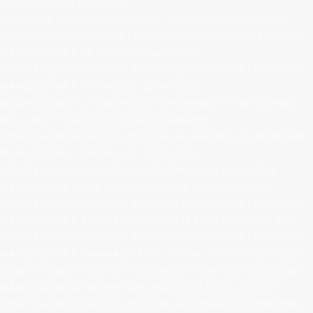
MERCREDI - Mise à jour N°236
02/08/2026 : GROS PLAN SUR... 047 – La comparaison d'ÉGALITÉ
PROCÈS-VERBAL PUBLIC DE L'ASSEMBLÉE PLÉNIÈRE DE L’ACADÉMIE
MARQUISIENNE À ÙA POU (23_26 juin 2026)
COMPTE-RENDU PUBLIC DE L’ASSEMBLÉE PLÉNIÈRE DE L’ACADÉMIE
MARQUISIENNE À VAITAHU (22_26/04/2026)
MODIFICATION DE LA GRAPHIE DES TOPONYMES ET PATRONYMES
MEI ou ME I ? POURQUOI DEUX ORTHOGRAPHES ?
COMPTE-RENDU PUBLIC DE L’ASSEMBLÉE GÉNÉRALE DE L’ACADÉMIE
MARQUISIENNE – TAIOHAÈ (22_27/02/2026)
contact@ac
COMPTE-RENDU PUBLIC DE LA PARTICIPATION DE L’ACADÉMIE
MARQUISIENNE AU MATAVAA DE UA HUNA (15_19/12/2025)
COMPTE-RENDU PUBLIC DE L’ASSEMBLÉE PLÉNIÈRE DE L’ACADÉMIE
MARQUISIENNE À ATUONA, HIVA OA, DU 16 AU 21 NOVEMBRE 2025
COMPTE-RENDU PUBLIC DE L’ASSEMBLÉE PLÉNIÈRE DE L’ACADÉMIE
MARQUISIENNE À HAKAHAU, UA POU, DU 7 AU 12 SEPTEMBRE 2025
COMPTE-RENDU PUBLIC DE L’ASSEMBLÉE PLÉNIÈRE DE L’ACADÉMIE
MARQUISIENNE À TAIOHAE, NUKU HIVA, DU 22 AU 26 JUIN 2025
COMPTE-RENDU PUBLIC DE L’ASSEMBLÉE PLÉNIÈRE DE L’ACADÉMIE