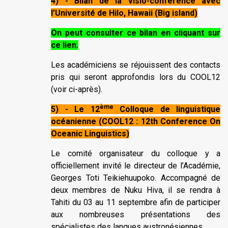
4) - Bilan de la visio-conférence avec
l’Université de Hilo, Hawaii (Big island)
On peut consulter ce bilan en cliquant sur
ce lien.
Les académiciens se réjouissent des contacts
pris qui seront approfondis lors du COOL12
(voir ci-après).
ème
5) - Le 12
Colloque de linguistique
océanienne (COOL12 : 12th Conference On
Oceanic Linguistics)
Le comité organisateur du colloque y a
officiellement invité le directeur de l’Académie,
Georges Toti Teikiehuupoko. Accompagné de
deux membres de Nuku Hiva, il se rendra à
Tahiti du 03 au 11 septembre afin de participer
aux nombreuses présentations des
spécialistes des langues austronésiennes.