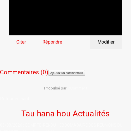
Citer
Répondre
Modifier
Commentaires (
0)
Ajoutez un commentaire
Propulsé par
CComment
Retour en haut
Tau hana hou Actualités
05/08/2026 : COMPTE-RENDU HEBDOMADAIRE DES RÉUNIONS DU