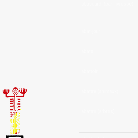
abasourdi (par l'ivresse)
abat-jour
abats
abattoir
abattre (animaux)
abattre (arbres)