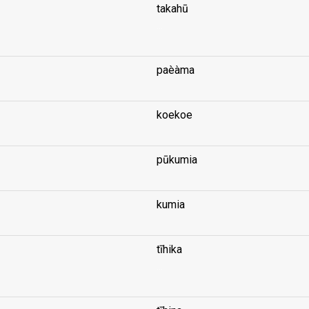
takahū
...
paèàma
koekoe
pūkumia
kumia
tīhika
...