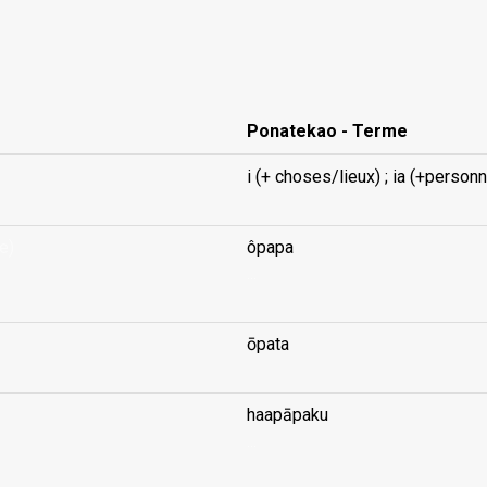
Ponatekao - Terme
i (+ choses/lieux) ; ia (+person
e)
ôpapa
...
ōpata
haapāpaku
...