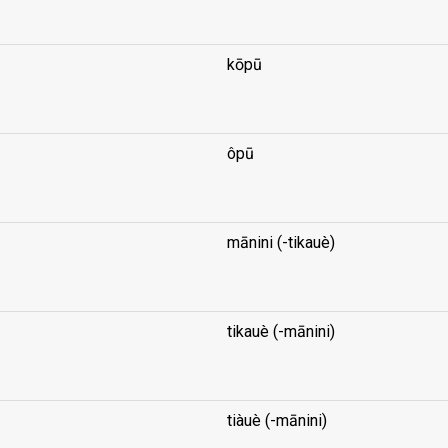
kōpū
...
ôpū
...
mānini (-tikauè)
...
tikauè (-mānini)
...
tiàuè (-mānini)
...