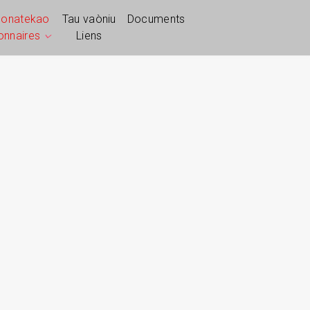
ponatekao
Tau vaòniu
Documents
ionnaires
Liens