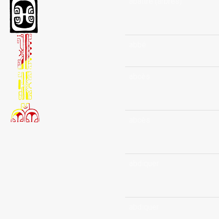
abattre (arbres)
abbé
abcès
abcès
abdiquer
abdiquer