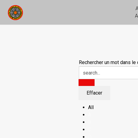
A
Rechercher un mot dans le d
All
A
B
C
D