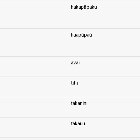
hakapāpaku
...
haapāpaù
...
avai
titii
takanini
takaùu