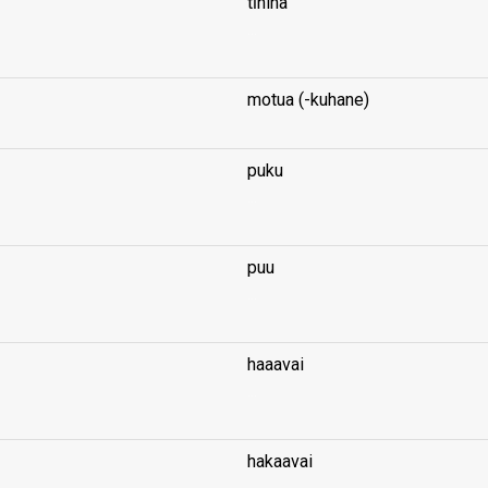
tīhina
...
motua (-kuhane)
puku
...
puu
...
haaavai
...
hakaavai
...