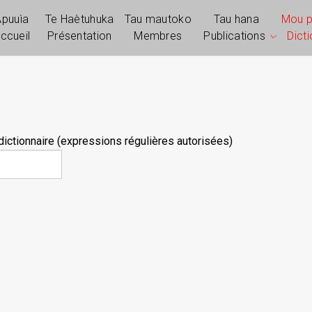
Apuuìa
Te Haètuhuka
Tau mautoko
Tau hana
Mou 
ccueil
Présentation
Membres
Publications
Dict
ictionnaire (expressions régulières autorisées)