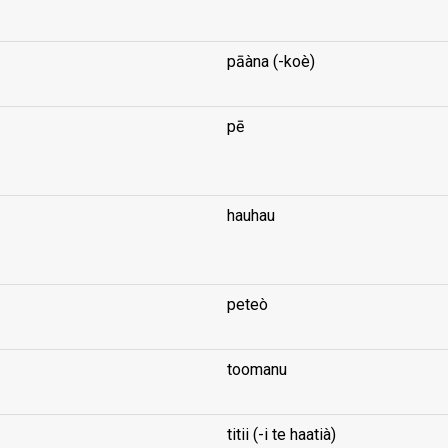
pāàna (-koè)
pē
...
hauhau
...
peteò
toomanu
titii (-i te haatià)