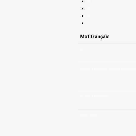
W
X
Y
Z
Mot français
à
à-pic (falaise avec cascad
à-pic (falaise)
abaisser