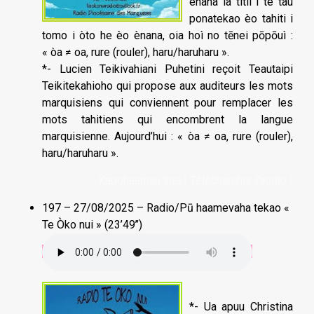
ènana ia titii i te tau
ponatekao èo tahiti i
tomo i òto he èo ènana, oia hoì no tēnei pōpōuì :
« òa ≠ oa, rure (rouler), haru/haruharu ».
*- Lucien Teikivahiani Puhetini reçoit Teautaipi
Teikitekahioho qui propose aux auditeurs les mots
marquisiens qui conviennent pour remplacer les
mots tahitiens qui encombrent la langue
marquisienne. Aujourd’hui : « òa ≠ oa, rure (rouler),
haru/haruharu ».
Kapohaamau înei ! Télécharcher l'audio !
197 – 27/08/2025 – Radio/Pū haamevaha tekao «
Te Òko nui » (23’49’’)
*- Ua apuu Christina