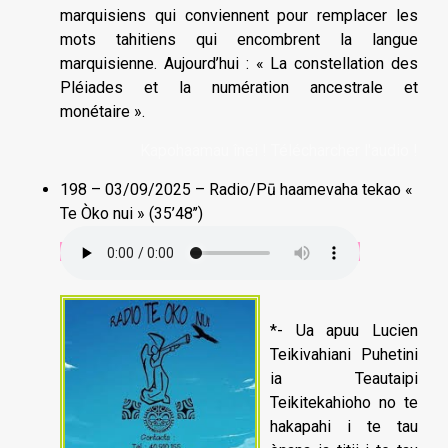
marquisiens qui conviennent pour remplacer les
mots tahitiens qui encombrent la langue
marquisienne. Aujourd’hui : « La constellation des
Pléiades et la numération ancestrale et
monétaire ».
Kapohaamau înei ! Télécharcher l'audio !
198 – 03/09/2025 – Radio/Pū haamevaha tekao «
Te Òko nui » (35’48’’)
*- Ua apuu Lucien
Teikivahiani Puhetini
ia Teautaipi
Teikitekahioho no te
hakapahi i te tau