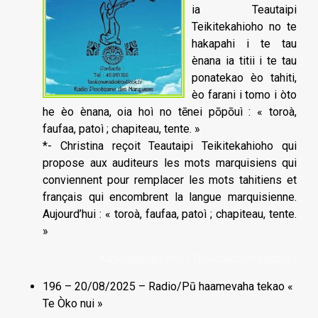
ia Teautaipi
Teikitekahioho no te
hakapahi i te tau
ènana ia titii i te tau
ponatekao èo tahiti,
èo farani i tomo i òto
he èo ènana, oia hoì no tēnei pōpōuì : « toroà,
faufaa, patoì ; chapiteau, tente. »
*- Christina reçoit Teautaipi Teikitekahioho qui
propose aux auditeurs les mots marquisiens qui
conviennent pour remplacer les mots tahitiens et
français qui encombrent la langue marquisienne.
Aujourd’hui : « toroà, faufaa, patoì ; chapiteau, tente.
»
Kapohaamau înei ! Télécharcher l'audio !
196 – 20/08/2025 – Radio/Pū haamevaha tekao «
Te Òko nui »