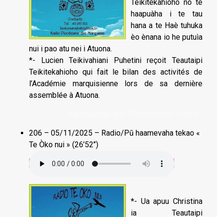
Teikitekahioho no te
haapuàha i te tau
hana a te Haè tuhuka
èo ènana io he putuìa
nui i pao atu nei i Atuona.
*- Lucien Teikivahiani Puhetini reçoit Teautaipi
Teikitekahioho qui fait le bilan des activités de
l’Académie marquisienne lors de sa dernière
assemblée à Atuona.
Kapohaamau înei ! Télécharcher l'audio !
206 – 05/11/2025 – Radio/Pū haamevaha tekao «
Te Òko nui » (26’52’’)
*- Ua apuu Christina
ia Teautaipi