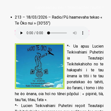
Kapohaamau înei ! Télécharcher l'audio !
213 – 18/03/2026 – Radio/Pū haamevaha tekao «
Te Òko nui » (30’55’’)
*- Ua apuu Lucien
Teikivahiani Puhetini
ia Teautaipi
Teikitekahioho no te
hakapahi i te tau
ènana ia titii i te tau
ponatekao èo tahiti,
èo farani, i tomo i òto
he èo ènana, oia hoì no tēnei pōpōuì : « pipirié, tià,
tau/tai, titau, fata ».
*- Lucien Teikivahiani Puhetini reçoit Teautaipi