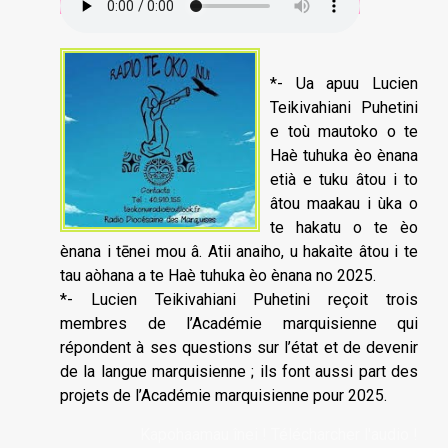
*- Ua apuu Lucien
Teikivahiani Puhetini
e toù mautoko o te
Haè tuhuka èo ènana
etià e tuku âtou i to
âtou maakau i ùka o
te hakatu o te èo
ènana i tēnei mou â. Atii anaiho, u hakaìte âtou i te
tau aòhana a te Haè tuhuka èo ènana no 2025.
*- Lucien Teikivahiani Puhetini reçoit trois
membres de l’Académie marquisienne qui
répondent à ses questions sur l’état et de devenir
de la langue marquisienne ; ils font aussi part des
projets de l’Académie marquisienne pour 2025.
Kapohaamau înei ! Télécharcher l'audio !