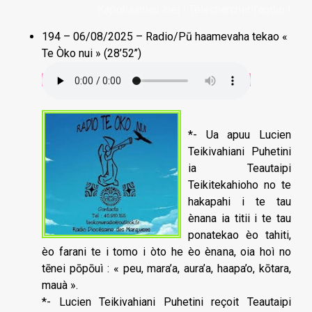
Kapohaamau înei ! Télécharcher l'audio !
194 – 06/08/2025 – Radio/Pū haamevaha tekao «
Te Òko nui » (28’52’’)
*- Ua apuu Lucien
Teikivahiani Puhetini
ia Teautaipi
Teikitekahioho no te
hakapahi i te tau
ènana ia titii i te tau
ponatekao èo tahiti,
èo farani te i tomo i òto he èo ènana, oia hoì no
tēnei pōpōuì : « peu, mara’a, aura’a, haapa’o, kōtara,
mauà ».
*- Lucien Teikivahiani Puhetini reçoit Teautaipi