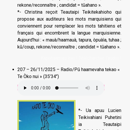
rekone/reconnaître ; candidat = tūahano ».
*- Christina reçoit Teautaipi Teikitekahioho qui
propose aux auditeurs les mots marquisiens qui
conviennent pour remplacer les mots tahitiens et
français qui encombrent la langue marquisienne.
Aujourd’hui : « mauà/haamauà, tapura, òpuàìa, tuhaa ;
kū/coup, rekone/reconnaître ; candidat = tūahano ».
Kapohaamau înei ! Télécharcher l'audio !
207 – 26/11/2025 – Radio/Pū haamevaha tekao «
Te Òko nui » (35’34’’)
*- Ua apuu Lucien
Teikivahiani Puhetini
ia Teautaipi