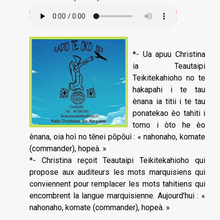
*- Ua apuu Christina
ia Teautaipi
Teikitekahioho no te
hakapahi i te tau
ènana ia titii i te tau
ponatekao èo tahiti i
tomo i òto he èo
ènana, oia hoì no tēnei pōpōuì : « nahonaho, komate
(commander), hopeà. »
*- Christina reçoit Teautaipi Teikitekahioho qui
propose aux auditeurs les mots marquisiens qui
conviennent pour remplacer les mots tahitiens qui
encombrent la langue marquisienne. Aujourd’hui : «
nahonaho, komate (commander), hopeà. »