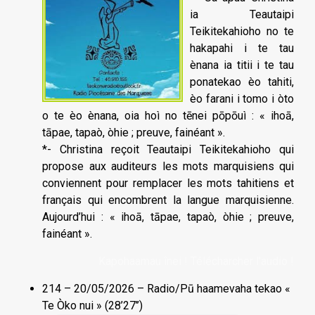
ia Teautaipi
Teikitekahioho no te
hakapahi i te tau
ènana ia titii i te tau
ponatekao èo tahiti,
èo farani i tomo i òto
o te èo ènana, oia hoì no tēnei pōpōuì : « ihoā,
tāpae, tapaò, òhie ; preuve, fainéant ».
*- Christina reçoit Teautaipi Teikitekahioho qui
propose aux auditeurs les mots marquisiens qui
conviennent pour remplacer les mots tahitiens et
français qui encombrent la langue marquisienne.
Aujourd’hui : « ihoā, tāpae, tapaò, òhie ; preuve,
fainéant ».
Kapohaamau înei ! Télécharcher l'audio !
214 – 20/05/2026 – Radio/Pū haamevaha tekao «
Te Òko nui » (28’27’’)