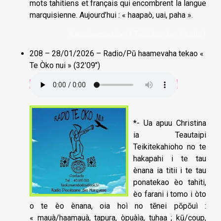
mots tahitiens et français qui encombrent la langue
marquisienne. Aujourd’hui : « haapaò, uai, paha ».
Kapohaamau înei ! Télécharcher l'audio !
208 – 28/01/2026 – Radio/Pū haamevaha tekao «
Te Òko nui » (32’09’’)
*- Ua apuu Christina
ia Teautaipi
Teikitekahioho no te
hakapahi i te tau
ènana ia titii i te tau
ponatekao èo tahiti,
èo farani i tomo i òto
o te èo ènana, oia hoì no tēnei pōpōuì :
« mauà/haamauà, tapura, òpuàìa, tuhaa ; kū/coup,