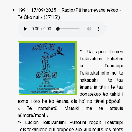
199 – 17/09/2025 – Radio/Pū haamevaha tekao «
Te Òko nui » (37'15'')
*- Ua apuu Lucien
Teikivahiani Puhetini
ia Teautaipi
Teikitekahioho no te
hakapahi i te tau
ènana ia titii i te tau
ponatekao èo tahiti i
tomo i òto he èo ènana, oia hoì no tēnei pōpōuì :
« Te matahetū Mataìki me te tatauìa
nūmera/moni ».
*- Lucien Teikivahiani Puhetini reçoit Teautaipi
Teikitekahioho qui propose aux auditeurs les mots