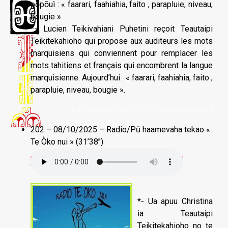
pōpōuì : « faarari, faahiahia, faito ; parapluie, niveau,
bougie ».
*- Lucien Teikivahiani Puhetini reçoit Teautaipi
Teikitekahioho qui propose aux auditeurs les mots
marquisiens qui conviennent pour remplacer les
mots tahitiens et français qui encombrent la langue
marquisienne. Aujourd’hui : « faarari, faahiahia, faito ;
parapluie, niveau, bougie ».
Kapohaamau înei ! Télécharcher l'audio !
202 – 08/10/2025 – Radio/Pū haamevaha tekao «
Te Òko nui » (31’38’’)
*- Ua apuu Christina
ia Teautaipi
Teikitekahioho no te