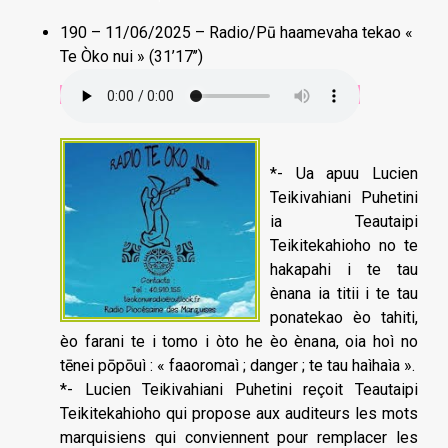
190 – 11/06/2025 – Radio/Pū haamevaha tekao «
Te Òko nui » (31’17’’)
*- Ua apuu Lucien
Teikivahiani Puhetini
ia Teautaipi
Teikitekahioho no te
hakapahi i te tau
ènana ia titii i te tau
ponatekao èo tahiti,
èo farani te i tomo i òto he èo ènana, oia hoì no
tēnei pōpōuì : « faaoromaì ; danger ; te tau haìhaìa ».
*- Lucien Teikivahiani Puhetini reçoit Teautaipi
Teikitekahioho qui propose aux auditeurs les mots
marquisiens qui conviennent pour remplacer les