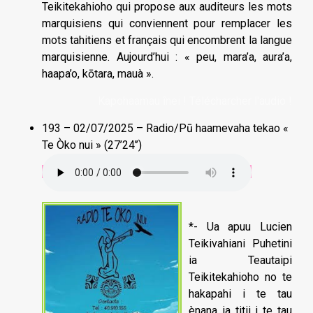
Teikitekahioho qui propose aux auditeurs les mots
marquisiens qui conviennent pour remplacer les
mots tahitiens et français qui encombrent la langue
marquisienne. Aujourd’hui : « peu, mara’a, aura’a,
haapa’o, kōtara, mauà ».
Kapohaamau înei ! Télécharcher l'audio !
193 – 02/07/2025 – Radio/Pū haamevaha tekao «
Te Òko nui » (27’24’’)
*- Ua apuu Lucien
Teikivahiani Puhetini
ia Teautaipi
Teikitekahioho no te
hakapahi i te tau
ènana ia titii i te tau