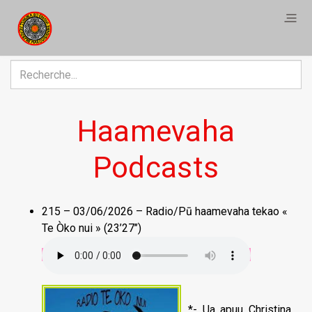
R
Haamevaha
Podcasts
215 – 03/06/2026 – Radio/Pū haamevaha tekao «
Te Òko nui » (23’27’’)
*- Ua apuu Christina