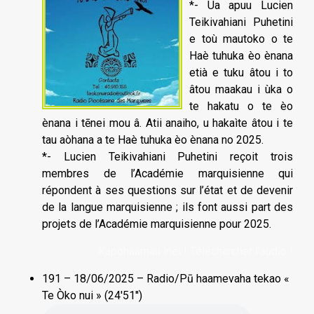
*- Ua apuu Lucien
Teikivahiani Puhetini
e toù mautoko o te
Haè tuhuka èo ènana
etià e tuku âtou i to
âtou maakau i ùka o
te hakatu o te èo
ènana i tēnei mou â. Atii anaiho, u hakaìte âtou i te
tau aòhana a te Haè tuhuka èo ènana no 2025.
*- Lucien Teikivahiani Puhetini reçoit trois
membres de l’Académie marquisienne qui
répondent à ses questions sur l’état et de devenir
de la langue marquisienne ; ils font aussi part des
projets de l’Académie marquisienne pour 2025.
Kapohaamau înei ! Télécharcher l'audio !
191 – 18/06/2025 – Radio/Pū haamevaha tekao «
Te Òko nui » (24'51'')