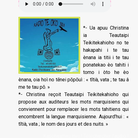
*- Ua apuu Christina
ia Teautaipi
Teikitekahioho no te
hakapahi i te tau
ènana ia titii i te tau
ponatekao èo tahiti i
tomo i òto he èo
ènana, oia hoì no tēnei pōpōuì : « tītià, vata ; te tau â
me te tau pō. »
*- Christina reçoit Teautaipi Teikitekahioho qui
propose aux auditeurs les mots marquisiens qui
conviennent pour remplacer les mots tahitiens qui
encombrent la langue marquisienne. Aujourd’hui : «
tītià, vata ; le nom des jours et des nuits. »
Kapohaamau înei ! Télécharcher l'audio !