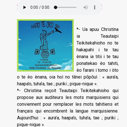
*- Ua apuu Christina
ia Teautaipi
Teikitekahioho no te
hakapahi i te tau
ènana ia titii i te tau
ponatekao èo tahiti,
èo farani i tomo i òto
o te èo ènana, oia hoì no tēnei pōpōuì : « aura’a,
haapa’o, tuha’a, tae ; puriki ; pique-nique ».
*- Christina reçoit Teautaipi Teikitekahioho qui
propose aux auditeurs les mots marquisiens qui
conviennent pour remplacer les mots tahitiens et
français qui encombrent la langue marquisienne.
Aujourd’hui : « aura’a, haapa’o, tuha’a, tae ; puriki ;
pique-nique ».