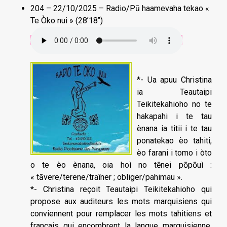
204 – 22/10/2025 – Radio/Pū haamevaha tekao «
Te Òko nui » (28’18’’)
*- Ua apuu Christina
ia Teautaipi
Teikitekahioho no te
hakapahi i te tau
ènana ia titii i te tau
ponatekao èo tahiti,
èo farani i tomo i òto
o te èo ènana, oia hoì no tēnei pōpōuì :
« tāvere/terene/traîner ; obliger/pahimau ».
*- Christina reçoit Teautaipi Teikitekahioho qui
propose aux auditeurs les mots marquisiens qui
conviennent pour remplacer les mots tahitiens et
français qui encombrent la langue marquisienne.