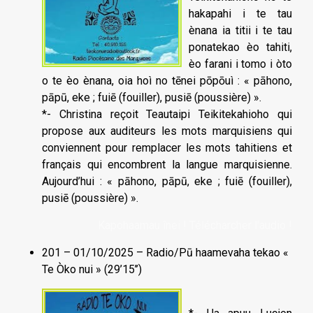
hakapahi i te tau
ènana ia titii i te tau
ponatekao èo tahiti,
èo farani i tomo i òto
o te èo ènana, oia hoì no tēnei pōpōuì : « pāhono,
pāpū, eke ; fuiē (fouiller), pusiē (poussière) ».
*- Christina reçoit Teautaipi Teikitekahioho qui
propose aux auditeurs les mots marquisiens qui
conviennent pour remplacer les mots tahitiens et
français qui encombrent la langue marquisienne.
Aujourd’hui : « pāhono, pāpū, eke ; fuiē (fouiller),
pusiē (poussière) ».
Kapohaamau înei ! Télécharcher l'audio !
201 – 01/10/2025 – Radio/Pū haamevaha tekao «
Te Òko nui » (29’15’’)