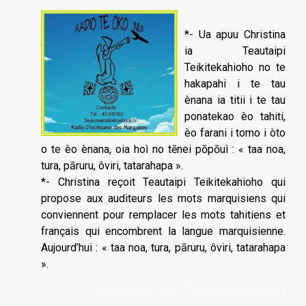
*- Ua apuu Christina
ia Teautaipi
Teikitekahioho no te
hakapahi i te tau
ènana ia titii i te tau
ponatekao èo tahiti,
èo farani i tomo i òto
o te èo ènana, oia hoì no tēnei pōpōuì : « taa noa,
tura, pāruru, ôviri, tatarahapa ».
*- Christina reçoit Teautaipi Teikitekahioho qui
propose aux auditeurs les mots marquisiens qui
conviennent pour remplacer les mots tahitiens et
français qui encombrent la langue marquisienne.
Aujourd’hui : « taa noa, tura, pāruru, ôviri, tatarahapa
».
Kapohaamau înei ! Télécharcher l'audio !