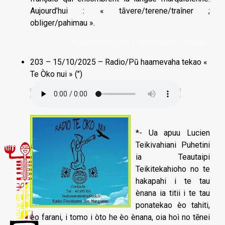
Aujourd’hui : « tāvere/terene/traîner ;
obliger/pahimau ».
Kapohaamau înei ! Télécharcher l'audio !
203 – 15/10/2025 – Radio/Pū haamevaha tekao «
Te Òko nui » (’’)
*- Ua apuu Lucien
Teikivahiani Puhetini
ia Teautaipi
Teikitekahioho no te
hakapahi i te tau
ènana ia titii i te tau
ponatekao èo tahiti,
èo farani, i tomo i òto he èo ènana, oia hoì no tēnei