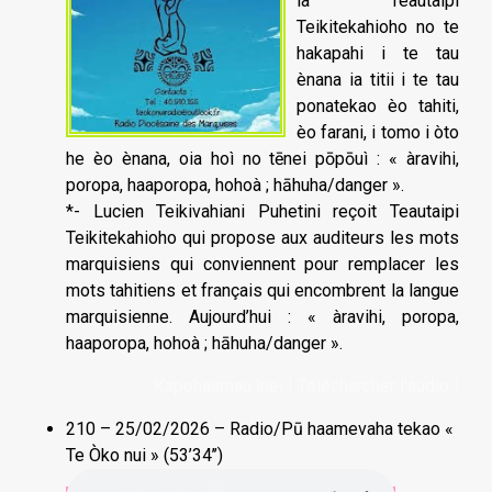
ia Teautaipi
Teikitekahioho no te
hakapahi i te tau
ènana ia titii i te tau
ponatekao èo tahiti,
èo farani, i tomo i òto
he èo ènana, oia hoì no tēnei pōpōuì : « àravihi,
poropa, haaporopa, hohoà ; hāhuha/danger ».
*- Lucien Teikivahiani Puhetini reçoit Teautaipi
Teikitekahioho qui propose aux auditeurs les mots
marquisiens qui conviennent pour remplacer les
mots tahitiens et français qui encombrent la langue
marquisienne. Aujourd’hui : « àravihi, poropa,
haaporopa, hohoà ; hāhuha/danger ».
Kapohaamau înei ! Télécharcher l'audio !
210 – 25/02/2026 – Radio/Pū haamevaha tekao «
Te Òko nui » (53’34’’)