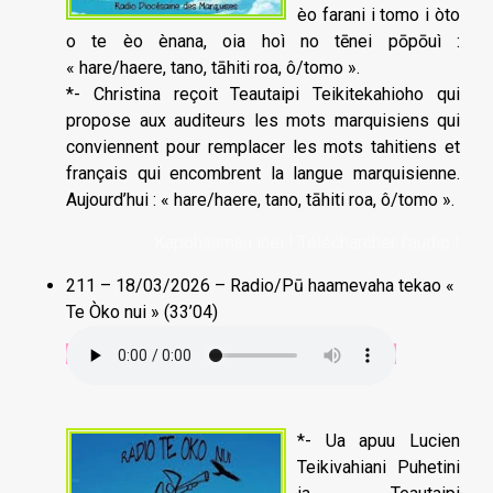
èo farani i tomo i òto
o te èo ènana, oia hoì no tēnei pōpōuì :
« hare/haere, tano, tāhiti roa, ô/tomo ».
*- Christina reçoit Teautaipi Teikitekahioho qui
propose aux auditeurs les mots marquisiens qui
conviennent pour remplacer les mots tahitiens et
français qui encombrent la langue marquisienne.
Aujourd’hui : « hare/haere, tano, tāhiti roa, ô/tomo ».
Kapohaamau înei ! Télécharcher l'audio !
211 – 18/03/2026 – Radio/Pū haamevaha tekao «
Te Òko nui » (33’04)
*- Ua apuu Lucien
Teikivahiani Puhetini