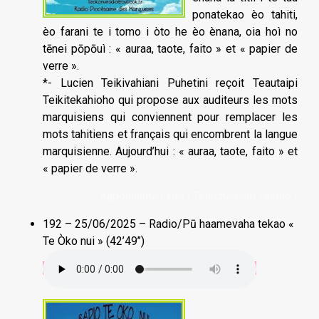
ponatekao èo tahiti,
èo farani te i tomo i òto he èo ènana, oia hoì no
tēnei pōpōuì : « auraa, taote, faito » et « papier de
verre ».
*- Lucien Teikivahiani Puhetini reçoit Teautaipi
Teikitekahioho qui propose aux auditeurs les mots
marquisiens qui conviennent pour remplacer les
mots tahitiens et français qui encombrent la langue
marquisienne. Aujourd’hui : « auraa, taote, faito » et
« papier de verre ».
Kapohaamau înei ! Télécharcher l'audio !
192 – 25/06/2025 – Radio/Pū haamevaha tekao «
Te Òko nui » (42’49’’)