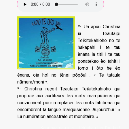
*- Ua apuu Christina
ia Teautaipi
Teikitekahioho no te
hakapahi i te tau
ènana ia titii i te tau
ponatekao èo tahiti i
tomo i òto he èo
ènana, oia hoì no tēnei pōpōuì : « Te tatauìa
nūmera/moni ».
*- Christina reçoit Teautaipi Teikitekahioho qui
propose aux auditeurs les mots marquisiens qui
conviennent pour remplacer les mots tahitiens qui
encombrent la langue marquisienne. Aujourd’hui : «
La numération ancestrale et monétaire. »
Kapohaamau înei ! Télécharcher l'audio !