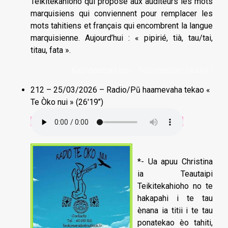
Teikitekahioho qui propose aux auditeurs les mots
marquisiens qui conviennent pour remplacer les
mots tahitiens et français qui encombrent la langue
marquisienne. Aujourd’hui : « pipirié, tià, tau/tai,
titau, fata ».
Kapohaamau înei ! Télécharcher l'audio !
212 – 25/03/2026 – Radio/Pū haamevaha tekao «
Te Òko nui » (26'19’’)
*- Ua apuu Christina
ia Teautaipi
Teikitekahioho no te
hakapahi i te tau
ènana ia titii i te tau
ponatekao èo tahiti,