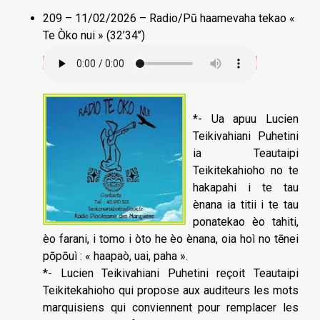
209 – 11/02/2026 – Radio/Pū haamevaha tekao «
Te Òko nui » (32’34’’)
*- Ua apuu Lucien
Teikivahiani Puhetini
ia Teautaipi
Teikitekahioho no te
hakapahi i te tau
ènana ia titii i te tau
ponatekao èo tahiti,
èo farani, i tomo i òto he èo ènana, oia hoì no tēnei
pōpōuì : « haapaò, uai, paha ».
*- Lucien Teikivahiani Puhetini reçoit Teautaipi
Teikitekahioho qui propose aux auditeurs les mots
marquisiens qui conviennent pour remplacer les