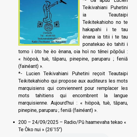
*- Ua apuu Lucien
Teikivahiani Puhetini
ia Teautaipi
Teikitekahioho no te
hakapahi i te tau
ènana ia titii i te tau
ponatekao èo tahiti i
tomo i òto he èo ènana, oia hoì no tēnei pōpōuì :
« hiòpoà, tuè, tāparu, pinepine, paruparu ; feniā
(fainéant) ».
*- Lucien Teikivahiani Puhetini reçoit Teautaipi
Teikitekahioho qui propose aux auditeurs les mots
marquisiens qui conviennent pour remplacer les
mots tahitiens qui encombrent la langue
marquisienne. Aujourd’hui : « hiòpoà, tuè, tāparu,
pinepine, paruparu ; feniā (fainéant) ».
200 – 24/09/2025 – Radio/Pū haamevaha tekao «
Te Òko nui » (26’15’’)