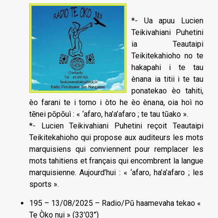
*- Ua apuu Lucien
Teikivahiani Puhetini
ia Teautaipi
Teikitekahioho no te
hakapahi i te tau
ènana ia titii i te tau
ponatekao èo tahiti,
èo farani te i tomo i òto he èo ènana, oia hoì no
tēnei pōpōuì : « ‘afaro, ha’a’afaro ; te tau tūako ».
*- Lucien Teikivahiani Puhetini reçoit Teautaipi
Teikitekahioho qui propose aux auditeurs les mots
marquisiens qui conviennent pour remplacer les
mots tahitiens et français qui encombrent la langue
marquisienne. Aujourd’hui : « ‘afaro, ha’a’afaro ; les
sports ».
195 – 13/08/2025 – Radio/Pū haamevaha tekao «
Te Òko nui » (33’03’’)