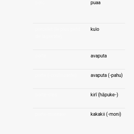
porc
puaa
...
porcelet (le plus petit
kuìo
de la portée)
...
porte
avaputa
porte (-coulissante)
avaputa (-pahu)
porte-clés
kirī (hāpuke-)
porte-monnaie
kakakii (-moni)
...