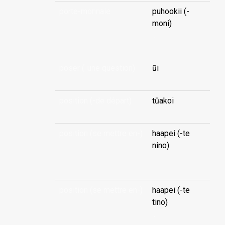
porte-monnaie
puhookii (-
moni)
...
poser (-une question)
ūi
position (-de départ)
tūakoi
position (se mettre en-)
haapei (-te
nino)
...
position (se mettre en-)
haapei (-te
tino)
...