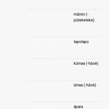
pomme (-cannelle)
mānini (-
pūteketeke)
...
pomme (-cannelle)
tapotapo
...
pomme (-de terre)
kūmaa (-hāoè)
...
pomme (-de terre)
ûmaa (-hāoè)
...
pomme (importée)
âpara