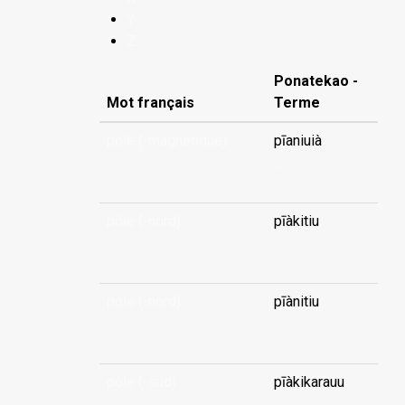
Y
Z
Ponatekao -
Mot français
Terme
pôle (-magnétique)
pīaniuià
...
pôle (-nord)
pīàkitiu
...
pôle (-nord)
pīànitiu
...
pôle (-sud)
pīàkikarauu
...