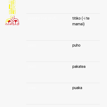
...
pondre (-un œuf)
titiko (-i te
mamaì)
...
pont
puho
...
pont
pakatea
...
porc
puaka
...