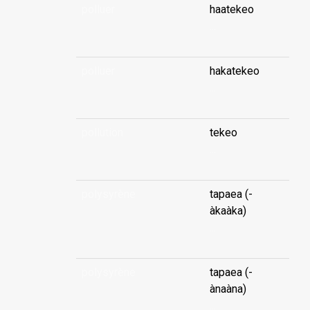
polluer
haatekeo
...
polluer
hakatekeo
...
pollution
tekeo
...
polysyrène
tapaea (-
àkaàka)
...
polysyrène
tapaea (-
ànaàna)
...