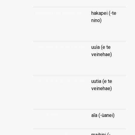
position (se mettre en-)
hakapei (-te
nino)
...
possédé (par un esprit)
uuìa (e te
veinehae)
...
possédé (par un esprit)
uutia (e te
veinehae)
...
possibilité
aīa (-ùanei)
poste (-à souder)
maihini (-