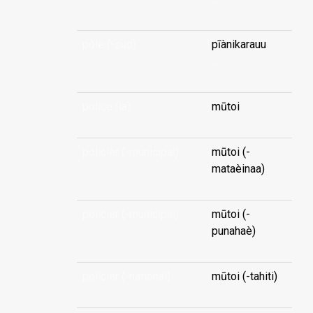
pôle (-sud)
pīànikarauu
...
police (la)
mūtoi
policier (-municipal)
mūtoi (-
mataèinaa)
policier (-municipal)
mūtoi (-
punahaè)
policier (-national)
mūtoi (-tahiti)