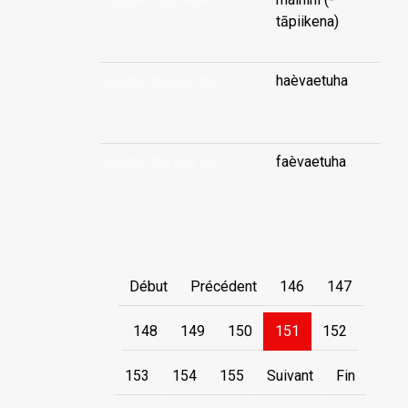
tāpiikena)
poste (bureau de-)
haèvaetuha
...
poste (bureau de-)
faèvaetuha
...
Début
Précédent
146
147
148
149
150
151
152
153
154
155
Suivant
Fin