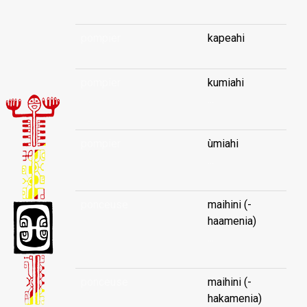
pompier
kapeahi
pompier
kumiahi
...
pompier
ùmiahi
...
ponceuse
maihini (-
haamenia)
...
ponceuse
maihini (-
hakamenia)