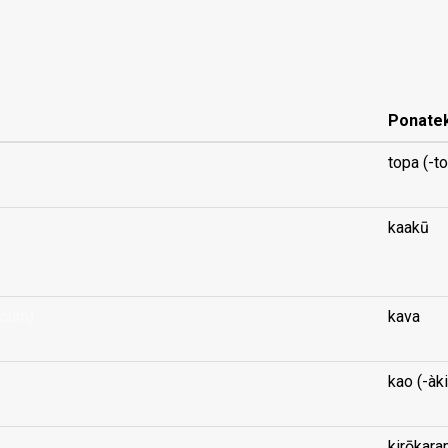
Ponate
topa (-t
kaakū
...
icum)
kava
kao (-àk
kirōkar