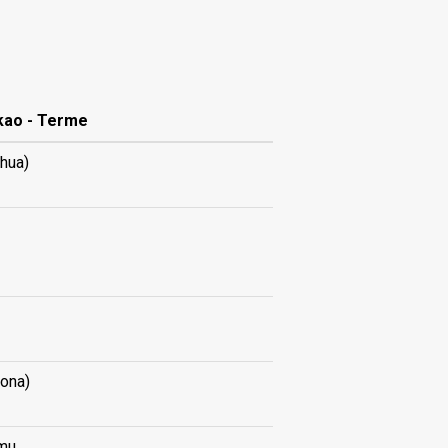
kao - Terme
ohua)
iona)
amu