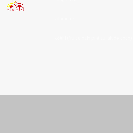
kilomètre
kōèhi (fruit à pain pilé au lait de coco)