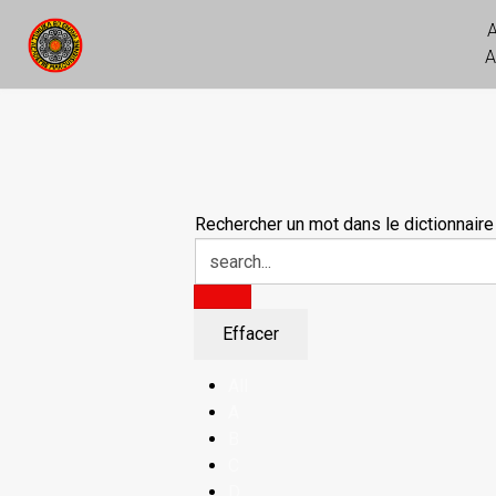
A
Rechercher un mot dans le dictionnaire
All
A
B
C
D