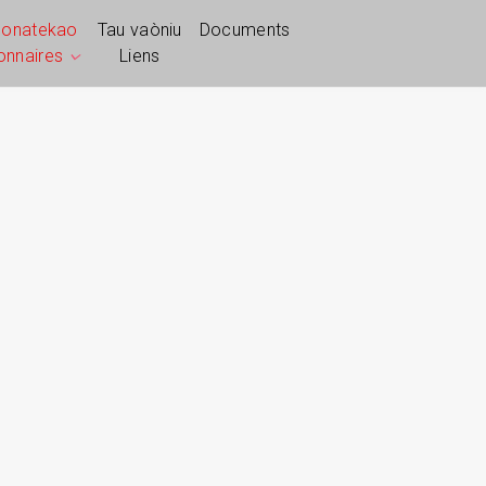
ponatekao
Tau vaòniu
Documents
ionnaires
Liens