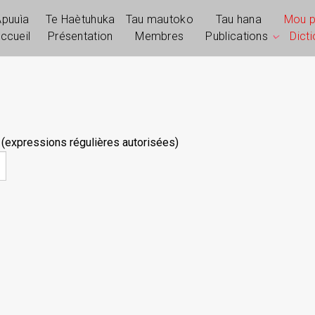
Apuuìa
Te Haètuhuka
Tau mautoko
Tau hana
Mou 
ccueil
Présentation
Membres
Publications
Dict
 (expressions régulières autorisées)