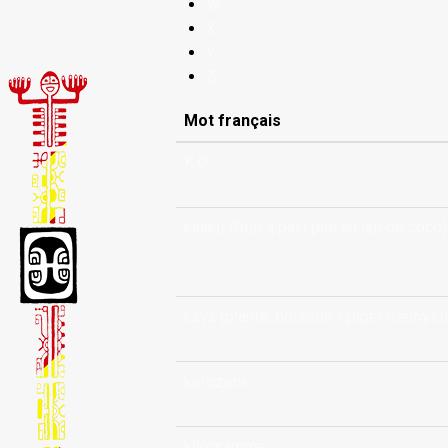
W
X
Y
Z
Mot français
K.O.
kaakū (fruit à pain pilé au lait de coco)
kava (plante, boisson / piper méthyst
kérozène
kilogramme