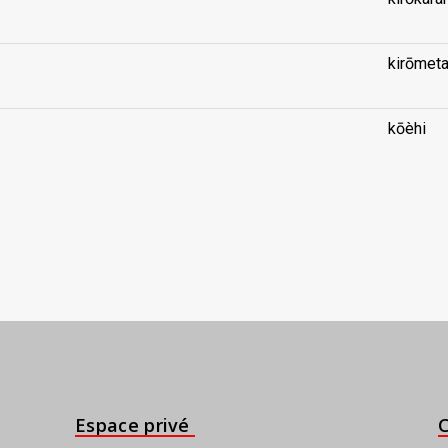
kirōmet
kōèhi
...
Espace privé