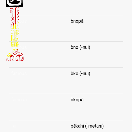
...
famous
ònopā
...
famous
òno (-nui)
...
famous
òko (-nui)
...
famous
òkopā
...
fan
pēkahi (-metani)