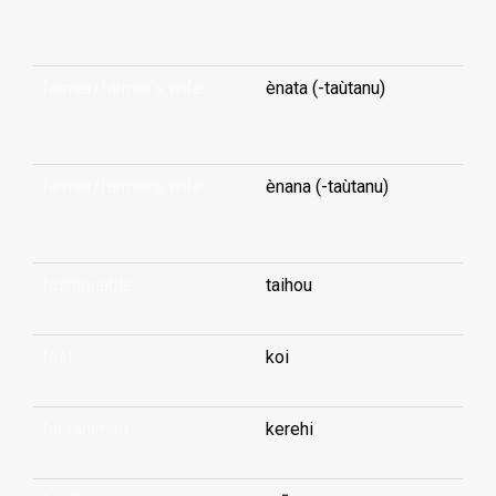
...
farmer/farmer's wife
ènata (-taùtanu)
...
farmer/farmer's wife
ènana (-taùtanu)
...
fashionable
taihou
fast
koi
fat (animal)
kerehi