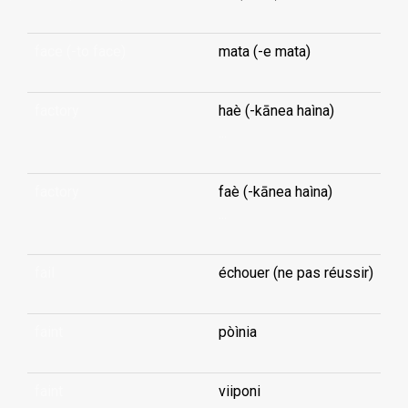
face (-to face)
mata (-e mata)
factory
haè (-kānea haìna)
...
factory
faè (-kānea haìna)
...
fail
échouer (ne pas réussir)
faint
pòìnia
faint
viiponi