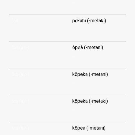
...
fan
pēkahi (-metaki)
...
fan (air-)
ôpeà (-metani)
...
fan (air-)
kōpeka (-metani)
...
fan (air-)
kōpeka (-metaki)
...
fan (air-)
kōpeà (-metani)