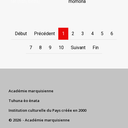
fat (fish, birds)
mōmona
Début
Précédent
1
2
3
4
5
6
7
8
9
10
Suivant
Fin
Académie marquisienne
Tuhuna èo ènata
Institution culturelle du Pays créée en 2000
© 2026 - Académie marquisienne