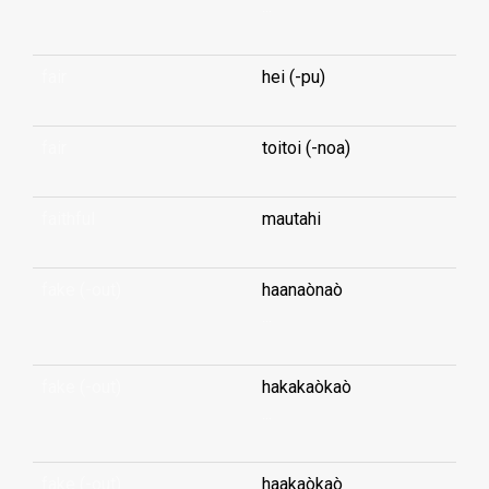
...
fair
hei (-pu)
fair
toitoi (-noa)
faithful
mautahi
fake (-out)
haanaònaò
...
fake (-out)
hakakaòkaò
...
fake (-out)
haakaòkaò