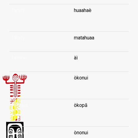
family
huaahaè
...
family
matahuaa
famine
àì
famous
òkonui
...
famous
òkopā
...
famous
ònonui