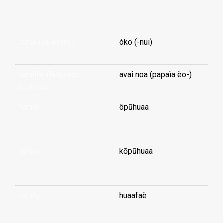
...
fame (celebrity)
òko (-nui)
familiar (language
avai noa (papaìa èo-)
register)
family
ôpūhuaa
...
family
kōpūhuaa
...
family
huaafaè
...