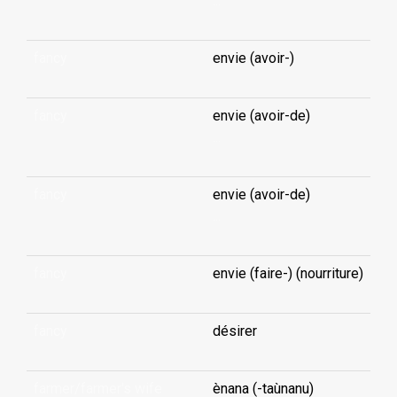
...
fancy
envie (avoir-)
fancy
envie (avoir-de)
...
fancy
envie (avoir-de)
...
fancy
envie (faire-) (nourriture)
fancy
désirer
farmer/farmer's wife
ènana (-taùnanu)