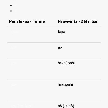
Y
Z
Ponatekao - Terme
Haaviviniìa - Définition
fabric
tapa
face
aò
face
hakaūpahi
...
face
haaūpahi
...
face (-to face)
aò (-e aò)