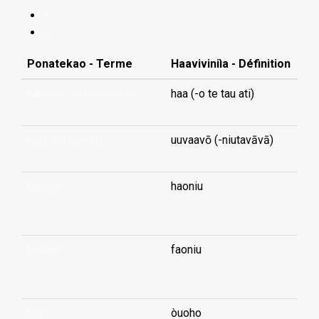
Y
Z
Ponatekao - Terme
Haaviviniìa - Définition
habits (-and customs)
haa (-o te tau ati)
hack (-internet)
uuvaavō (-niutavāvā)
hacker
haoniu
...
hacker
faoniu
...
hair
òuoho