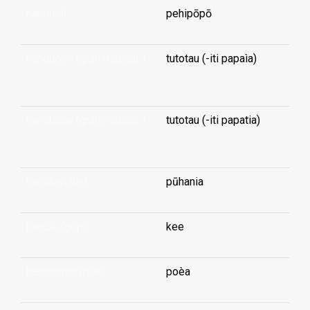
handball
pehipōpō
handbook (grammatical-)
tutotau (-iti papaìa)
...
handbook (grammatical-)
tutotau (-iti papatia)
...
handkerchief
pūhania
handle (grip)
kee
handsome (man)
poèa