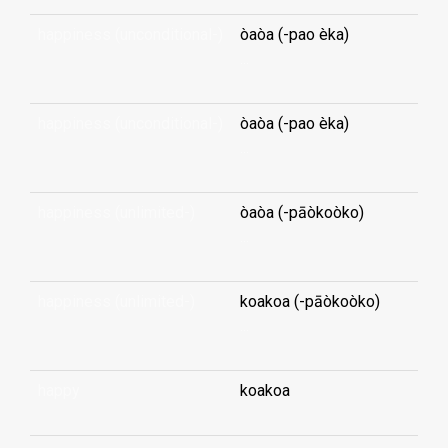
happiness (unconditional-)
òaòa (-pao èka)
...
happiness (unconditional-)
òaòa (-pao èka)
...
happiness (unlimited-)
òaòa (-pāòkoòko)
...
happiness (unlimited-)
koakoa (-pāòkoòko)
...
happy
koakoa