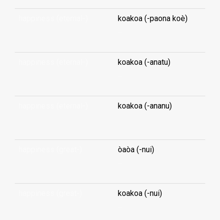
happiness (eternal-)
koakoa (-paona koè)
...
happiness (eternal-)
koakoa (-anatu)
...
happiness (eternal-)
koakoa (-ananu)
...
happiness (great-)
òaòa (-nui)
...
happiness (great-)
koakoa (-nui)
...