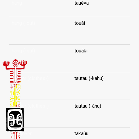
hang
tauèva
hang (-out)
touàì
...
hang (-out)
touàki
...
hanger (clothes-)
tautau (-kahu)
...
hanger (clothes-)
tautau (-àhu)
...
hangover
takaùu