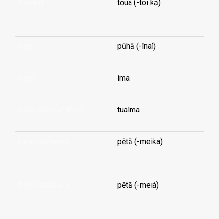
halyard
tōuà (-toi kā)
...
ham
pūhā (-înaì)
hand
ìma
hand (back of the-)
tuaìma
hand (banana-)
pētā (-meika)
...
hand (banana-)
pētā (-meià)
...