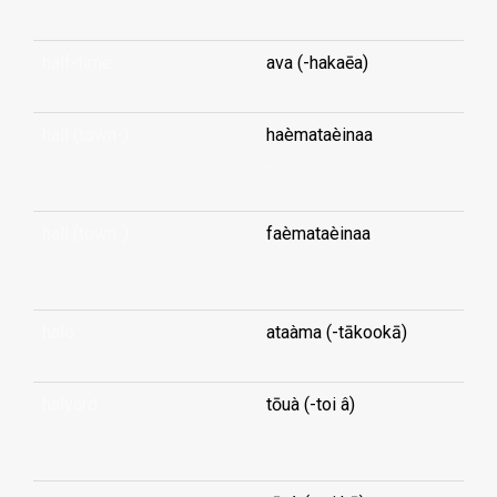
half-time
ava (-hakaēa)
hall (town-)
haèmataèinaa
...
hall (town-)
faèmataèinaa
...
halo
ataàma (-tākookā)
halyard
tōuà (-toi â)
...