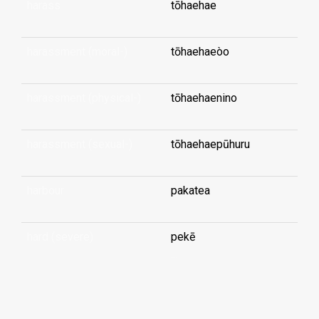
harass
tōhaehae
harassment (moral-)
tōhaehaeòo
harassment (physical-)
tōhaehaenino
harassment (sexual-)
tōhaehaepūhuru
harbour
pakatea
hard (severe)
pekē
...