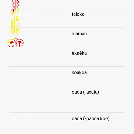
happiness
taioko
happiness
mamau
happiness
èkaèka
happiness
koakoa
happiness (eternal-)
òaòa (-anatu)
...
happiness (eternal-)
òaòa (-paona koè)
...