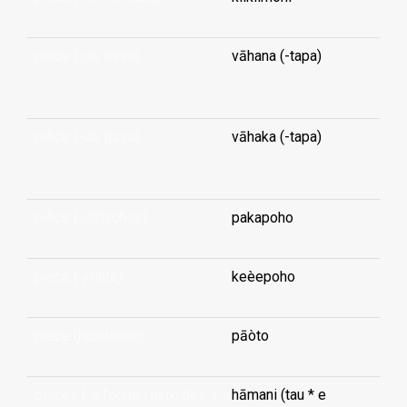
pièce (-de tissu)
vāhana (-tapa)
...
pièce (-de tissu)
vāhaka (-tapa)
...
pièce (-détachée)
pakapoho
pièce (-jointe)
keèepoho
pièce (habitation)
pāòto
pièces (-à fournir/liste des-)
hāmani (tau * e