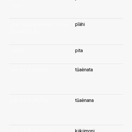
coco)
...
pīàhi (gâteau manioc/"ihi" au
pīàhi
lait de coco)
...
pichet
pita
pièce (-d'identité)
tūaènata
...
pièce (-d'identité)
tūaènana
...
pièce (-de monnaie)
kiikiimoni