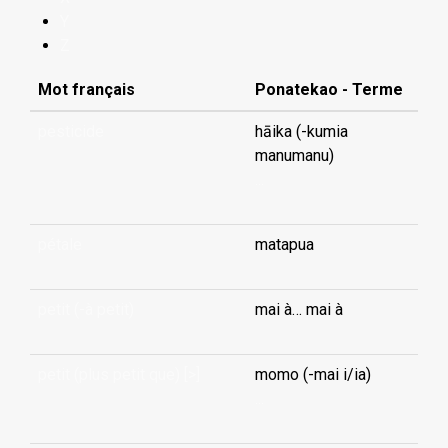
Y
Z
Mot français
Ponatekao - Terme
pesticide
hāika (-kumia
manumanu)
...
pétale
matapua
petit (-à petit)
mai à… mai à
petit (plus petit que) [>]
momo (-mai i/ia)
...