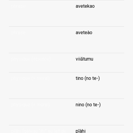
phrase
avetekao
...
phrase
aveteào
...
physique (science)
viiātumu
physique (≠ moral)
tino (no te-)
...
physique (≠ moral)
nino (no te-)
...
pīàhi (gâteau "ihi" au lait de
pīàhi