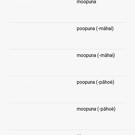
petit-enfant
moopuna
...
petit-fils
poopuna (-māhaì)
...
petit-fils
moopuna (-māhaì)
...
petite-fille
poopuna (-pāhoè)
...
petite-fille
moopuna (-pāhoè)
...