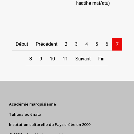
haatihe mai/atu)
...
Début
Précédent
2
3
4
5
6
7
8
9
10
11
Suivant
Fin
Académie marquisienne
Tuhuna èo ènata
Institution culturelle du Pays créée en 2000