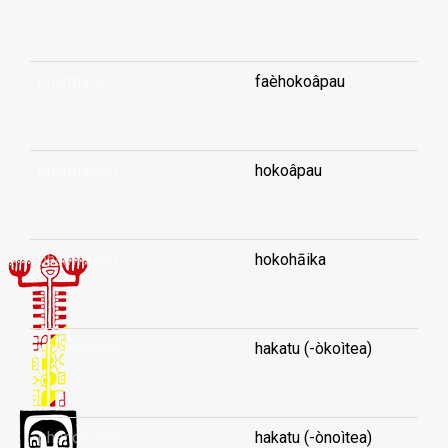
...
pharmacie
faèhokoâpau
...
pharmacien
hokoâpau
...
pharmacien
hokohāika
...
phénomène
hakatu (-òkoìtea)
...
phénomène
hakatu (-ònoìtea)