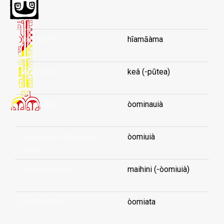
...
philosophie
hīamāàma
phosphate
keâ (-pūtea)
photocopie
òominauià
photocopier (faire une
òomiuià
copie)
photocopieuse
maihini (-òomiuià)
photographier
òomiata