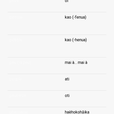
pétrir
oi
pétrole
kao (-fenua)
...
pétrole
kao (-henua)
...
peu (-à peu)
mai à… mai à
peuple
ati
peut-être
oti
pharmacie
haèhokohāika