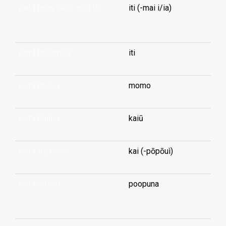
petit (plus petit que) [>]
iti (-mai i/ia)
...
petit (quantité)
iti
petit (taille)
momo
petit (taille)
kaiū
petit-déjeuner
kai (-pōpōuì)
petit-enfant
poopuna
...