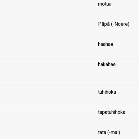
motua
Pāpā (-Noere)
haahae
hakahae
...
tuhihoka
tapatuhihoka
tata (-mai)