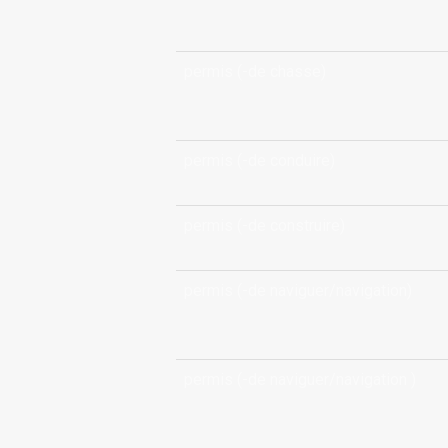
permis (-de chasse)
permis (-de conduire)
permis (-de construire)
permis (-de naviguer/navigation)
permis (-de naviguer/navigation )