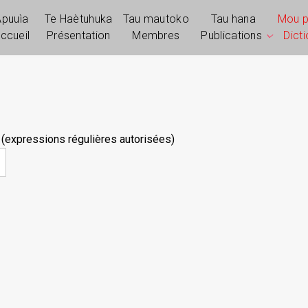
Apuuìa
Te Haètuhuka
Tau mautoko
Tau hana
Mou 
ccueil
Présentation
Membres
Publications
Dict
 (expressions régulières autorisées)