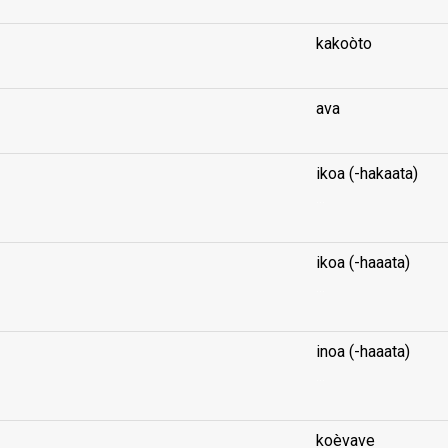
kakoòto
ava
ikoa (-hakaata)
...
ikoa (-haaata)
...
inoa (-haaata)
...
koèvave