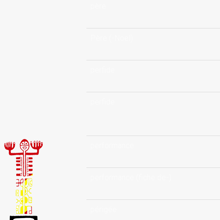
père
Père (-Noël)
perfide
perfide
performance
performance (fiche de-)
périgée