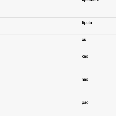
...
tīputa
òu
kaò
...
naò
...
pao