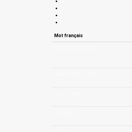
W
X
Y
Z
Mot français
pension (-de famille)
pension (-de retraite)
pension (demi-)
pentagone
percer