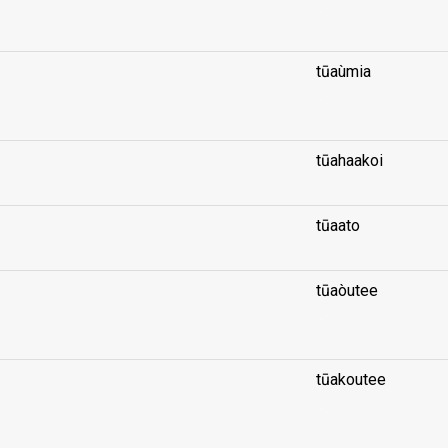
...
tūaùmia
...
tūahaakoi
tūaato
tūaòutee
...
tūakoutee
...