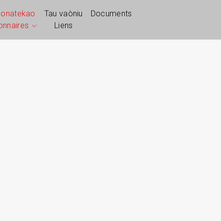
ponatekao
Tau vaòniu
Documents
ionnaires
Liens