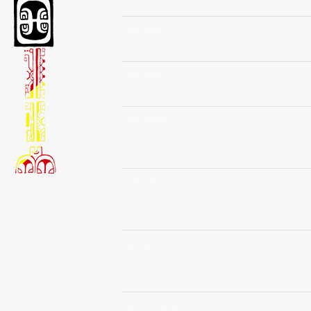
périnée
période
périphrase
périphrase
périphrase
périssable