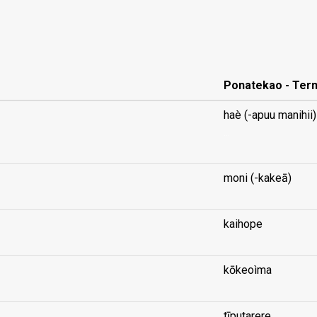
Ponatekao - Ter
haè (-apuu manihii)
...
moni (-kakeā)
kaihope
kōkeoìma
tīputarere