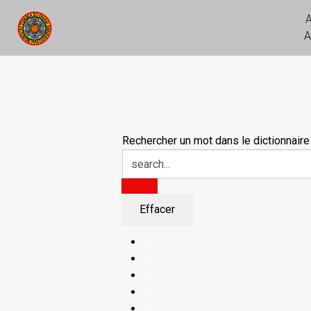
A
Rechercher un mot dans le dictionnaire
All
A
B
C
D