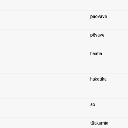
paovave
pēvave
haatià
...
hakatika
...
ao
tūakumia