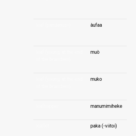
...
leaf (pandanus-)
àufaa
...
leaf (young, at the end
muò
of the branches)
...
leaf (young, at the end
muko
of the branches)
...
leafhopper
manumimiheke
leaflet
paka (-viitoi)