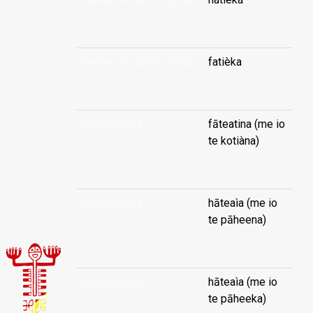
...
leader (of dance group)
fatièka
...
leads (sales-)
fāteatina (me io
te kotiàna)
...
leads (sales-)
hāteaìa (me io
te pāheena)
...
leads (sales-)
hāteaìa (me io
te pāheeka)