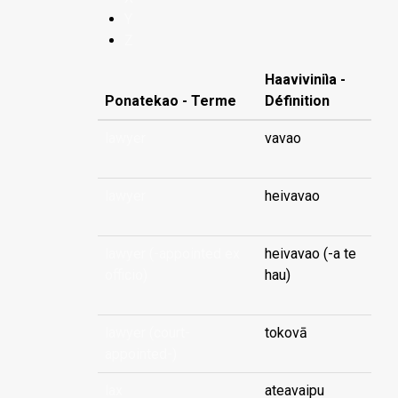
Y
Z
Haaviviniìa -
Ponatekao - Terme
Définition
lawyer
vavao
lawyer
heivavao
lawyer (-appointed ex
heivavao (-a te
officio)
hau)
lawyer (court-
tokovā
appointed-)
lax
ateavaipu