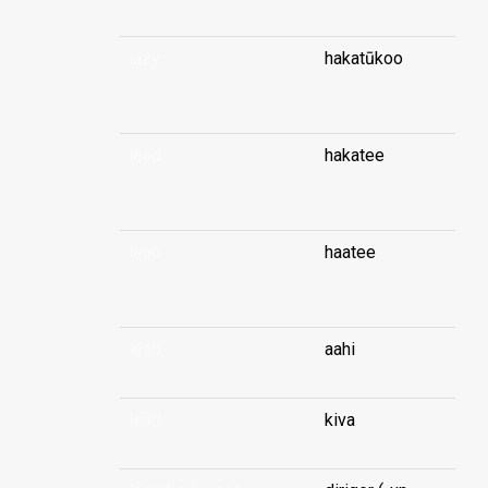
lazy
hakatūkoo
...
lead
hakatee
...
lead
haatee
...
lead
aahi
lead
kiva