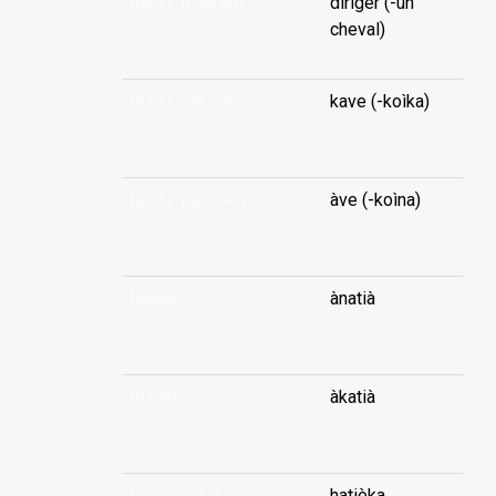
lead (-a horse)
diriger (-un
cheval)
lead (-the party)
kave (-koìka)
...
lead (-the party)
àve (-koìna)
...
leader
ànatià
...
leader
àkatià
...
leader (of dance group)
hatièka