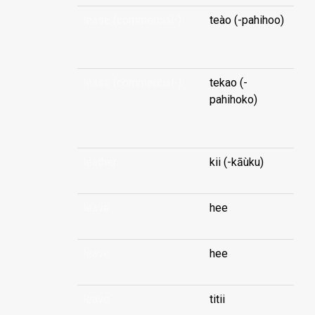
lease (commercial-)
teào (-pahihoo)
...
lease (commercial-)
tekao (-
pahihoko)
...
leather
kii (-kāùku)
leave
hee
leave
hee
leave
titii