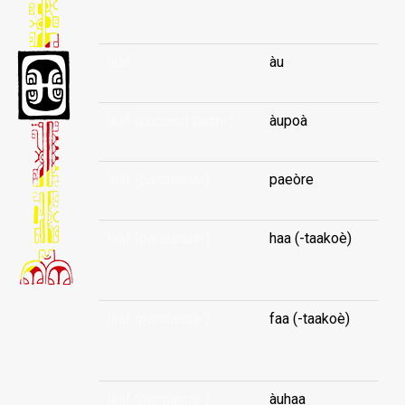
...
leaf
àu
leaf (coconut palm-)
àupoà
leaf (pandanus-)
paeòre
leaf (pandanus-)
haa (-taakoè)
...
leaf (pandanus-)
faa (-taakoè)
...
leaf (pandanus-)
àuhaa