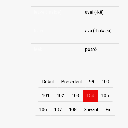
leave (-aside)
avai (-kē)
leave(
ava (-hakaēa)
leek
poarō
Début
Précédent
99
100
101
102
103
104
105
106
107
108
Suivant
Fin