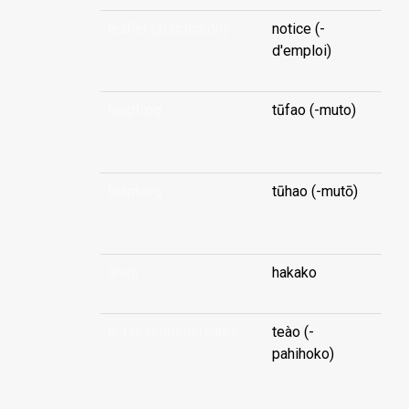
leaflet (instruction)
notice (-
d'emploi)
leapfrog
tūfao (-muto)
...
leapfrog
tūhao (-mutō)
...
learn
hakako
lease (commercial-)
teào (-
pahihoko)
...