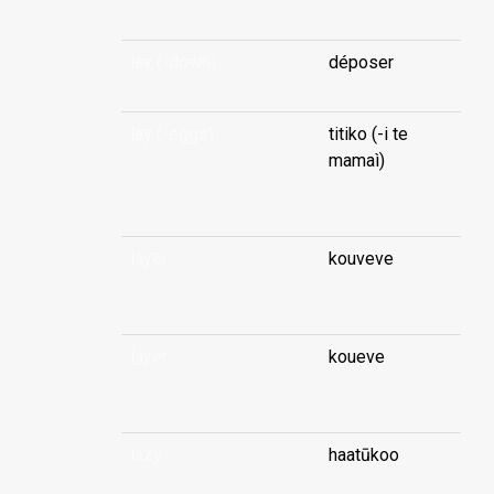
lay (-down)
déposer
lay (-eggs)
titiko (-i te
mamaì)
...
layer
kouveve
...
layer
koueve
...
lazy
haatūkoo
...