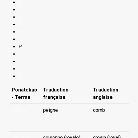
H
I
K
M
N
O
P
R
T
U
V
Ponatekao
Traduction
Traduction
- Terme
française
anglaise
pāèhu
peigne
comb
...
paèkaha
couronne (royale)
crown (royal)