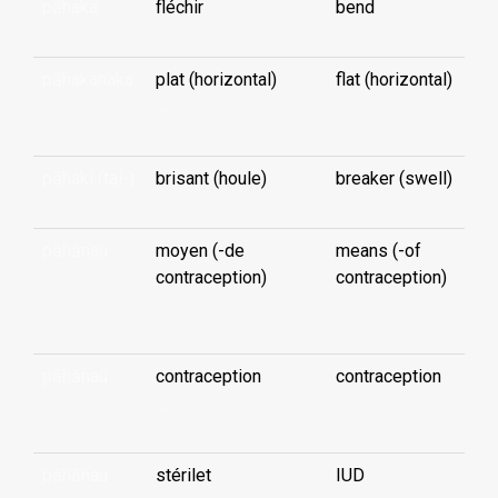
pāhaka
fléchir
bend
pāhakahaka
plat (horizontal)
flat (horizontal)
...
pāhaki (tai-)
brisant (houle)
breaker (swell)
pāhānau
moyen (-de
means (-of
contraception)
contraception)
...
pāhānau
contraception
contraception
...
pāhānau
stérilet
IUD