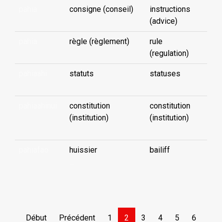
pahia
consigne (conseil)
instructions
(advice)
pahia
règle (règlement)
rule
(regulation)
pahiaahi
statuts
statuses
pahiaahinui
constitution
constitution
(institution)
(institution)
pahiafao
huissier
bailiff
...
Début
Précédent
1
2
3
4
5
6