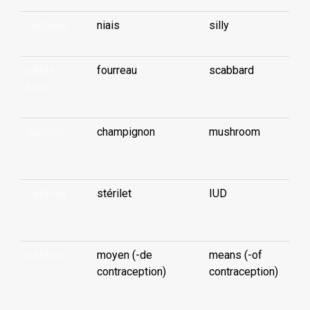
paèpaèa
niais
silly
pāète (-
fourreau
scabbard
kohe)
...
paèûmaù
champignon
mushroom
...
pāfānau
stérilet
IUD
...
pāfānau
moyen (-de
means (-of
contraception)
contraception)
...