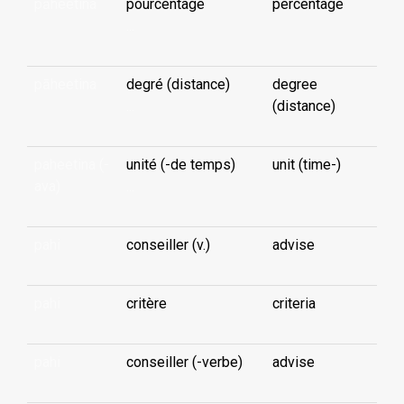
pāheetina
pourcentage
percentage
...
pāheetina
degré (distance)
degree
...
(distance)
paheetina (-
unité (-de temps)
unit (time-)
ava)
...
pahi
conseiller (v.)
advise
pahi
critère
criteria
pahi
conseiller (-verbe)
advise