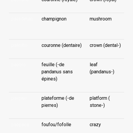
paèkōmaù
champignon
mushroom
...
paèniho
couronne (dentaire)
crown (dental-)
paeòre
feuille (-de
leaf
pandanus sans
(pandanus-)
épines)
paepae
plateforme (-de
platform (
pierres)
stone-)
paèpaèa
foufou/fofolle
crazy