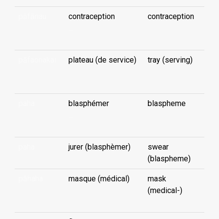
pāfānau
contraception
contraception
...
pāfaonakai
plateau (de service)
tray (serving)
...
paha
blasphémer
blaspheme
...
paha
jurer (blasphèmer)
swear
(blaspheme)
pāhaha
masque (médical)
mask
...
(medical-)