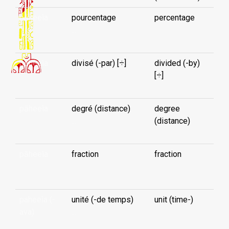
pāheeìa
pourcentage
percentage
...
pāheeìa
divisé (-par) [÷]
divided (-by)
...
[÷]
pāheeìa
degré (distance)
degree
...
(distance)
pāheeìa
fraction
fraction
...
paheeìa (-
unité (-de temps)
unit (time-)
ava)
...