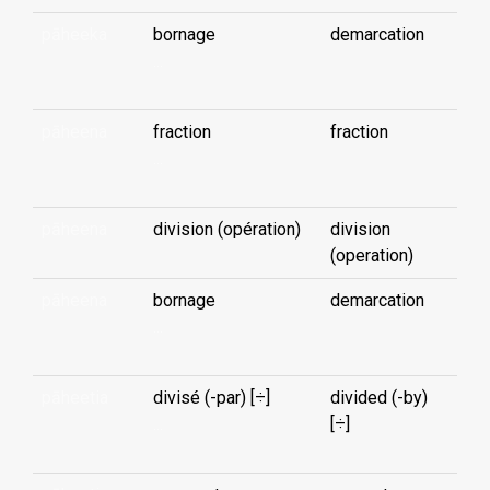
pāheeka
bornage
demarcation
...
pāheena
fraction
fraction
...
pāheena
division (opération)
division
(operation)
pāheena
bornage
demarcation
...
pāheetia
divisé (-par) [÷]
divided (-by)
...
[÷]