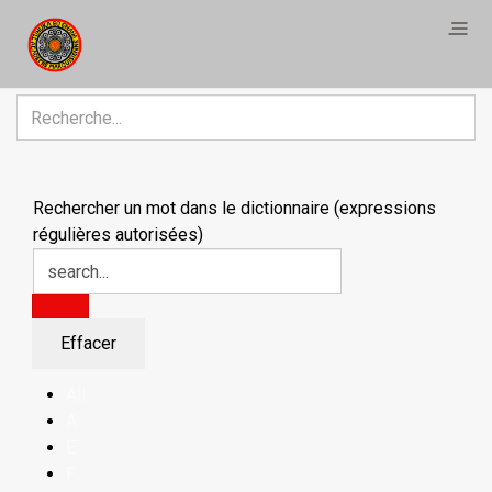
R
Rechercher un mot dans le dictionnaire (expressions
régulières autorisées)
All
A
E
F