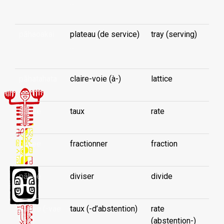
...
pāhaoakai
plateau (de service)
tray (serving)
...
pāhatahata
claire-voie (à-)
lattice
pāhee
taux
rate
pāhee
fractionner
fraction
pāhee
diviser
divide
pāhee (-vae
taux (-d’abstention)
rate
koè)
(abstention-)