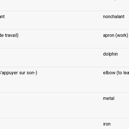
ant
nonchalant
de travail)
apron (work)
dolphin
'appuyer sur son-)
elbow (to lea
metal
iron