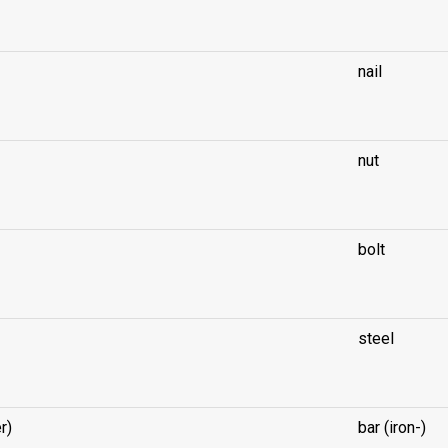
nail
nut
bolt
steel
r)
bar (iron-)