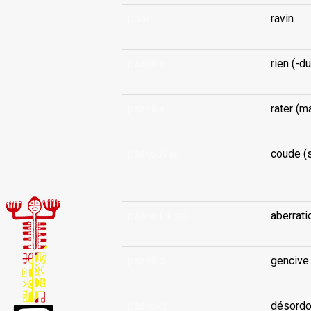
pāài
ravin
paakika
rien (-du
paakika
rater (m
paakouvae
coude (s
...
pāàna (-koè)
aberrati
paaniho
gencive
paanoka
désord