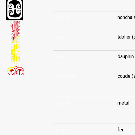
paanui
nonchal
pāaò
tablier (
paaoa
dauphin
paaòuvae
coude (s
...
paapaa
métal
...
paapaa
fer