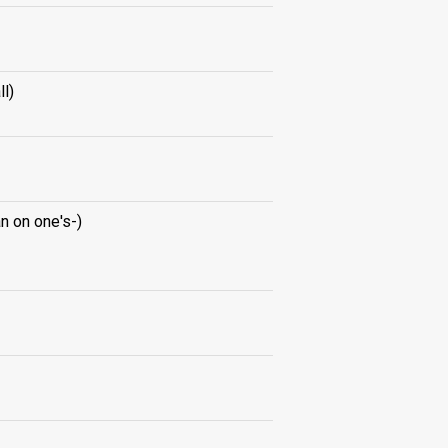
ll)
n on one's-)