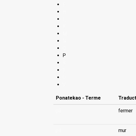
F
H
I
K
M
N
O
P
R
T
U
V
Ponatekao - Terme
Traduct
pā
fermer
pā
mur