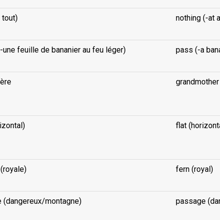
 tout)
nothing (-at a
-une feuille de bananier au feu léger)
pass (-a bana
ère
grandmother
izontal)
flat (horizont
(royale)
fern (royal)
 (dangereux/montagne)
passage (da