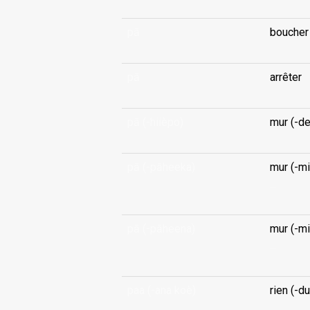
pā
boucher
pā
arrêter
pā (-hiièpo)
mur (-d
pā (-pāheeka)
mur (-mi
...
pā (-pāheena)
mur (-mi
...
paa (-ana koè)
rien (-du