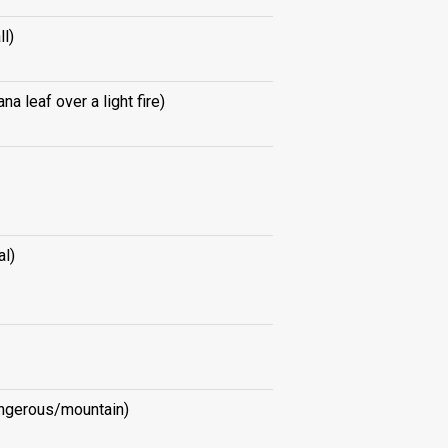
ll)
na leaf over a light fire)
al)
ngerous/mountain)