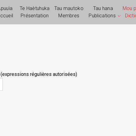
Apuuìa
Te Haètuhuka
Tau mautoko
Tau hana
Mou 
ccueil
Présentation
Membres
Publications
Dict
 (expressions régulières autorisées)