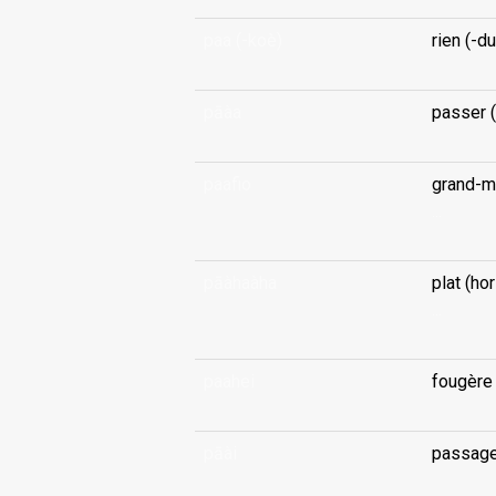
paa (-koè)
rien (-du
pāàa
passer (
paafio
grand-m
...
pāàhaàha
plat (hor
...
paahei
fougère 
pāài
passage