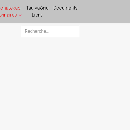
ponatekao
Tau vaòniu
Documents
ionnaires
Liens
Rechercher