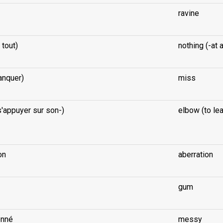
ravine
 tout)
nothing (-at a
anquer)
miss
'appuyer sur son-)
elbow (to lea
on
aberration
gum
onné
messy