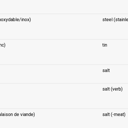
inoxydable/inox)
steel (stainl
nc)
tin
salt
salt (verb)
alaison de viande)
salt (-meat)