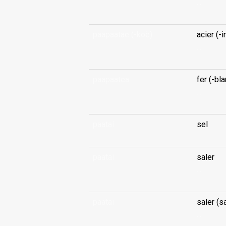
...
paapaatae (-koè)
acier (-
...
paapaatea
fer (-bla
...
paatai
sel
paatai
saler
...
paatai
saler (s
...