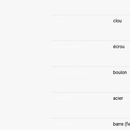
...
paapaa
clou
...
paapaa (-haatita)
écrou
...
paapaa (-tāmau)
boulon
...
paapaafeò
acier
...
paapaakoa
barre (fe