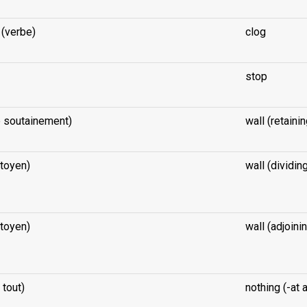
 (verbe)
clog
stop
e soutainement)
wall (retainin
toyen)
wall (dividing
toyen)
wall (adjoini
 tout)
nothing (-at a