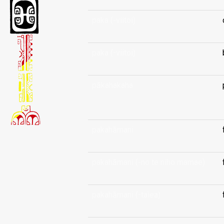
paka (-viitoi)
paka (-viitoi)
pākahakaha
.
pakahāmani
pakahāmani (-no te niho mamae)
pakahāmani (-taìea)