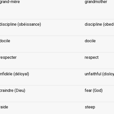
grand-mère
grandmother
..
discipline (obéissance)
discipline (obed
docile
docile
respecter
respect
infidèle (déloyal)
unfaithful (disloy
craindre (Dieu)
fear (God)
raide
steep