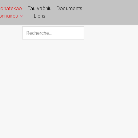
ponatekao
Tau vaòniu
Documents
ionnaires
Liens
Rechercher