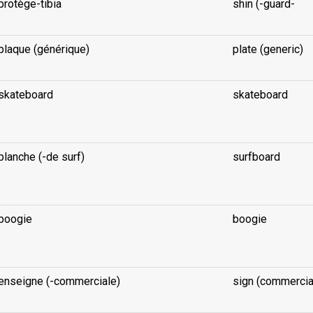
protège-tibia
shin (-guard-
plaque (générique)
plate (generic)
skateboard
skateboard
..
planche (-de surf)
surfboard
..
boogie
boogie
..
enseigne (-commerciale)
sign (commercia