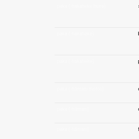
paka (-hakaheke huira)
.
paka (-hakaheke)
.
paka (-hakaheke)
.
paka (-hāmani motoù)
paka (-hāmani)
paka (-hāmani)