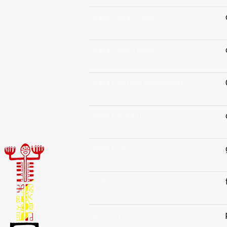
paka (-keâ tohua)
paka (-moni eaea)
paka (-pātoko mataèinaa)
paka (-pūkiki)
paka (-ukui)
paka (-viitoi)
paka (-viitoi)