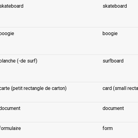
skateboard
skateboard
..
boogie
boogie
..
planche (-de surf)
surfboard
..
carte (petit rectangle de carton)
card (small rect
document
document
formulaire
form