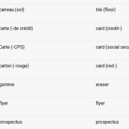
carreau (sol)
tile (floor)
carte (-de crédit)
card (credit-)
Carte (-CPS)
card (social secu
carton (-rouge)
card (red-)
gomme
eraser
flyer
flyer
prospectus
prospectus