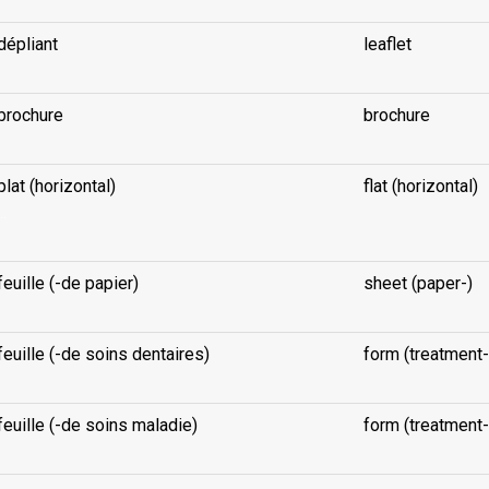
dépliant
leaflet
brochure
brochure
plat (horizontal)
flat (horizontal)
..
feuille (-de papier)
sheet (paper-)
feuille (-de soins dentaires)
form (treatment-)
feuille (-de soins maladie)
form (treatment-