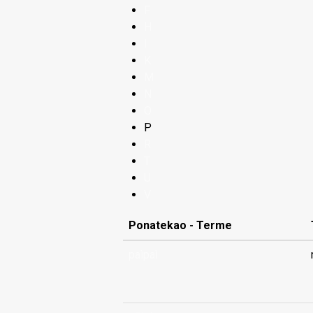
F
H
I
K
M
N
O
P
R
T
U
V
Ponatekao - Terme
paìpaì
.