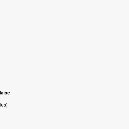
laise
lus)