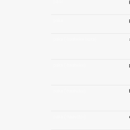
pāivi
paka
paka (-haaheke huira)
.
paka (-haaheke)
.
paka (-haaheke)
.
paka (-haaviitoi)