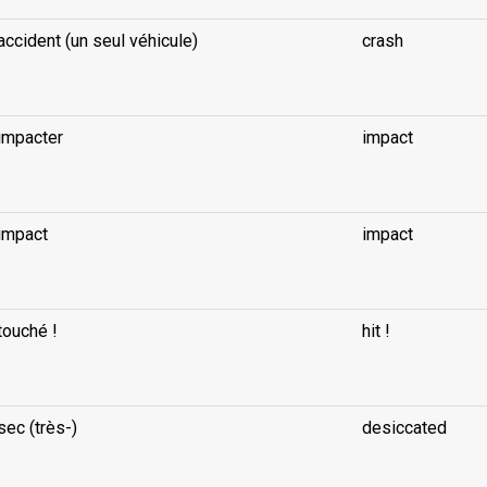
accident (un seul véhicule)
crash
..
impacter
impact
..
impact
impact
..
touché !
hit !
..
sec (très-)
desiccated
..