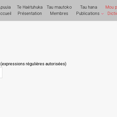
Apuuìa
Te Haètuhuka
Tau mautoko
Tau hana
Mou 
ccueil
Présentation
Membres
Publications
Dict
 (expressions régulières autorisées)