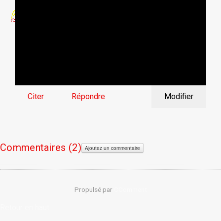
Citer
Répondre
Modifier
Commentaires (
2)
Ajoutez un commentaire
Propulsé par
CComment
Retour en haut