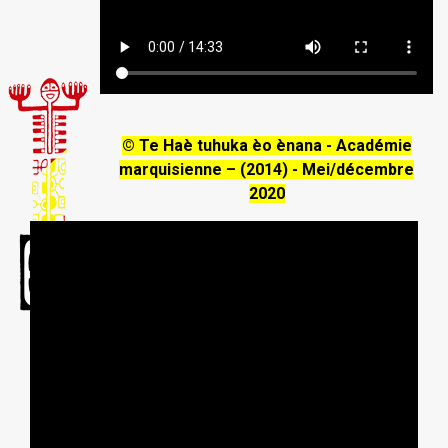
© Te Haè tuhuka èo ènana - Académie
marquisienne – (2014) - Mei/décembre
2020