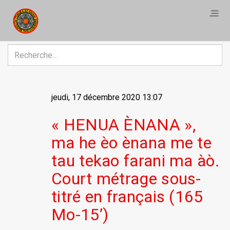
R
jeudi, 17 décembre 2020 13:07
« HENUA ÈNANA »,
ma he èo ènana me te
tau tekao farani ma àò.
Court métrage sous-
titré en français (165
Mo-15’)