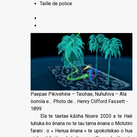
Taille de police
Réduire la taille de la police
Augmenter la taille de police
Imprimer
E-mail
Paepae Pikivehine – Taiohae, Nuhuhiva – Ata
òomiìa e… Photo de… Henry Clifford Fassett -
1899
Eīa te taetae kāòha Noere 2020 a te Haè
tuhuka èo ènana no te tau tama ènana o Motutini
farani : o « Henua ènana » te upokotekao o hua