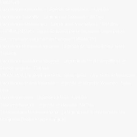
Nuku Hiva
Haakakai no Kiviekehu – Légende de Kiviekehu – Hiva Oa
Haakakai o Tokaakia – Légende de Tokaakia – Ua Pou
Haakakai no Moanatapu – Légende de Moanatapu – Ua Huna
« HENUA ÈNANA », ma he èo ènana me te tau tekao farani ma àò.
Court métrage sous-titré en français (165 Mo-15’)
Haakakai o te manu e iva upoo - Légende de l'oiseau à neuf têtes -
Tahuata
Haakakai o Koeeiti me Koeenui – Légende de Petite-anguille et de
Grande-anguille - Fatu Iva
MAKAIAANUI, te atavii me te tau tekao tumu – Film, texte et traduction
Haakakai no te ana Vaiomea – Légende de la grotte Vaiomea - Nuku
Hiva
Haakakai no Hina - Légende de Hina - Hiva Oa
Tekao no Haipuka - Légende de Haipuka - Ua Pou
Te Haakakai o te Henua ènana - La légende de la création des îles
Marquises (Vidéo + texte bilingue)