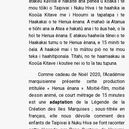
atakeu kāviiìa e hakaìte ana pēhea u koàka i te
mou tōìki o Taipivai i Nuku Hiva i te haahika ia
Kooūa Kitave me i Hooumi ia tapatapa i te
Haakakai o te Henua ènana. A mahaò ia Atanua
e tiòhi ana ia Atea e hakatū ana i to âua haè, o īa
hoì te Henua ènana. E atakeu haaheiìa tēnei o te
Haakakai tumu o te Henua ènana, e 15 miniti te
òaìa. A haakoè mai i to mātou piò no te mou
teka i haahitiponaìa. Tītahi, no te haamaakau ia
Kooūa Kitave i koutee nei io to īa tau tupuna.
Comme cadeau de Noël 2020, l’Académie
marquisienne présente cette production
intitulée « Henua ènana ». Moitié-film, moitié
dessin animé, ce court métrage de 15 minutes
est une
adaptation
de la Légende de la
Création des îles Marquises ; sous-titrée en
français, elle nous dévoile comment des
enfants de Taipivai à Nuku Hiva se font raconter