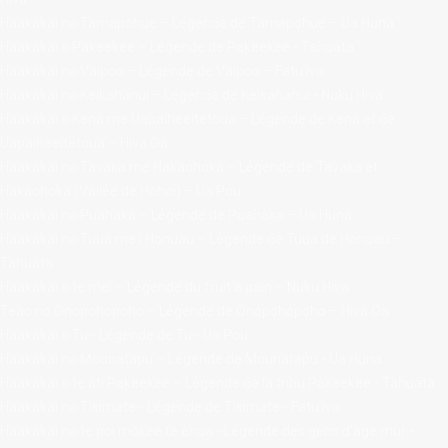
Haakakai no Tamapohue – Légende de Tamapohue – Ua Huna
Haakakai o Pakeekee – Légende de Pakeekee - Tahuata
Haakakai no Vaipoo – Légende de Vaipoo – Fatu Iva
Haakakai no Keikahanui – Légende de Keikahanui - Nuku Hiva
Haakakai o Kena me Uapaiheeitetoua – Légende de Kena et de
Uapaiheeitetoua – Hiva Oa
Haakakai no Tavaka me Hakaohoka – Légende de Tavaka et
Hakaohoka (Vallée de Hohoi) – Ua Pou
Haakakai no Puahaka – Légende de Puahaka – Ua Huna
Haakakai no Tuua me i Honuau – Légende de Tuua de Honuau –
Tahuata
Haakakai o te mei – Légende du fruit à pain – Nuku Hiva
Teào no Onopohopoho – Légende de Onopohopoho – Hiva Oa
Haakakai o Tu - Légende de Tu - Ua Pou
Haakakai no Mounatapu – Légende de Mounatapu - Ua Huna
Haakakai o te ati Pakeekee – Légende de la tribu Pakeekee - Tahuata
Haakakai no Tikimate - Légende de Tikimate - Fatu Iva
Haakakai no te poì mōkee te èhua - Légende des gens d'âge mûr -