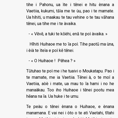
tihe i Pahonu, ua ìte i tēnei e hitu ènana a
Vaetiia, kukumi, tāìa me te ùu, pao i te mamate.
Ua hihiti, u maakau te tau vehine o te tau vāhana
tēnei, ua tihe me i te àvaika.
- « Vēvē, a tuki te kōèhi, enā te poì àvaika. »
Hīhiti Huihaoe me to īa poì. Tihe paotū ma ùna,
i èià te ìteìa e poì kē tēnei.
- « O Huihaoe ! Pēhea ? »
Tūtuhao te poì me i he tuaivi o Moukatapu. Pao i
te mamate, me ia Vaetiia. Tēnei à, o te moî a
Vaetiia, aòè i mate, ua mau to īa hami i no he
manaâkau. Too iho Huihaoe i tēnei pootu mea
hēana na īa. Ua huke i te umu.
Te peàu o tēnei ènana o Huihaoe, e ènana
manamana. E vai nei i òto o te ati Vaetahi, tītahi