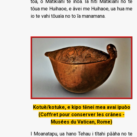
toa, o Matikiani te inoa. Ia hiti Matikiani no te
tōua me Huihaoe, e âvei me Huihaoe, ua hua me
io te vahi tōuaìa no to īa manamana.
Kotuè/kotuke, e kipo tēnei mea avai ipuòo
(Coffret pour conserver les crânes -
Musées du Vatican, Rome)
I Moanatapu, ua hano Tehau i tītahi pāàha no te