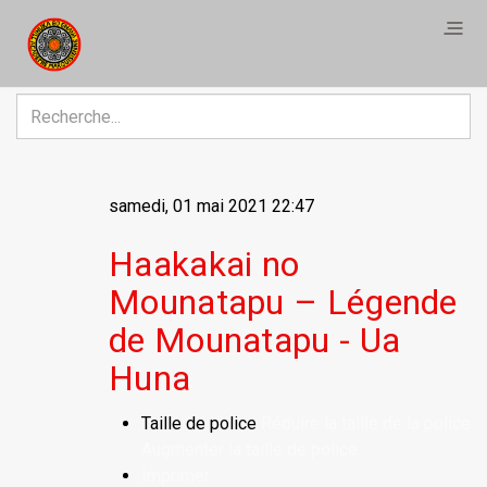
R
samedi, 01 mai 2021 22:47
Haakakai no
Mounatapu – Légende
de Mounatapu - Ua
Huna
Taille de police
Réduire la taille de la police
Augmenter la taille de police
Imprimer