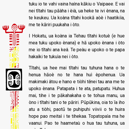
tuku io te vahi vaina haìna kākiu o Vaipaee. E vai
nei tītahi tau pāàha i èià, ua heke te ivi ènana, na
te keukeu. Ua koàna tītahi kookā aòè i haatikiìa,
me te kāriri puukaha i òto.
I Hokatu, ua koàna ia Tehau tītahi kotuè (e hue
mea tuku upoko ènana) e hā upoko ènana i òto
me io tītahi ana keâ. Te peàu e upoko o te papa
hakaìki te tukuìa nei i òto.
Tītahi, ua hee mai tītahi tau tuhuna hana o te
henua hāoè no te hana huì èpohenua. Ua
makimaki âtou e hano e tiòhi tēnei tau ana me te
upoko ènana. Patapata i te ata, patupatu. Huhua
mai, tihe i te pākahakaha o te tohua manu, ua
òno i tītahi tani o te pāriri. Pūpūkina, oia to īa iho
atu a tiòhi, paotū te puhipuhi viivii o te huira
hope pao meitaì i te tihekaa. Topatopaìa ma he
vaanui. Pao te haametaù o hua tau tuhuna, ua