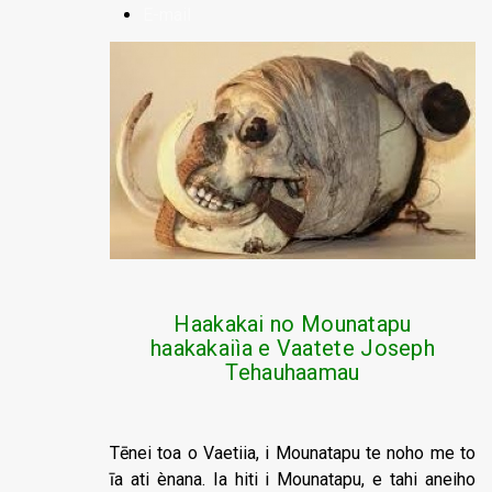
E-mail
Haakakai no Mounatapu
haakakaiìa e Vaatete Joseph
Tehauhaamau
Tēnei toa o Vaetiia, i Mounatapu te noho me to
īa ati ènana. Ia hiti i Mounatapu, e tahi aneiho