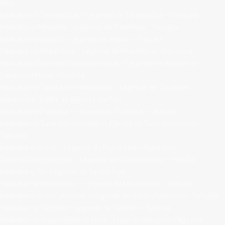
Hiva
Haakakai no Tamapohue – Légende de Tamapohue – Ua Huna
Haakakai o Pakeekee – Légende de Pakeekee - Tahuata
Haakakai no Vaipoo – Légende de Vaipoo – Fatu Iva
Haakakai no Keikahanui – Légende de Keikahanui - Nuku Hiva
Haakakai o Kena me Uapaiheeitetoua – Légende de Kena et de
Uapaiheeitetoua – Hiva Oa
Haakakai no Tavaka me Hakaohoka – Légende de Tavaka et
Hakaohoka (Vallée de Hohoi) – Ua Pou
Haakakai no Puahaka – Légende de Puahaka – Ua Huna
Haakakai no Tuua me i Honuau – Légende de Tuua de Honuau –
Tahuata
Haakakai o te mei – Légende du fruit à pain – Nuku Hiva
Teào no Onopohopoho – Légende de Onopohopoho – Hiva Oa
Haakakai o Tu - Légende de Tu - Ua Pou
Haakakai no Mounatapu – Légende de Mounatapu - Ua Huna
Haakakai o te ati Pakeekee – Légende de la tribu Pakeekee - Tahuata
Haakakai no Tikimate - Légende de Tikimate - Fatu Iva
Haakakai no te poì mōkee te èhua - Légende des gens d'âge mûr -