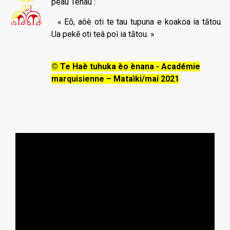
peàu Tehau :
« Eō, aòè oti te tau tupuna e koakoa ia tātou.
Ua pekē oti teâ poì ia tātou. »
© Te Haè tuhuka èo ènana - Académie
marquisienne – Mataìki/mai 2021