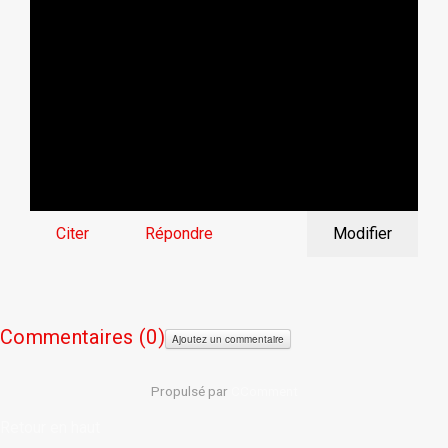
Citer
Répondre
Modifier
Commentaires (
0)
Ajoutez un commentaire
Propulsé par
CComment
Retour en haut