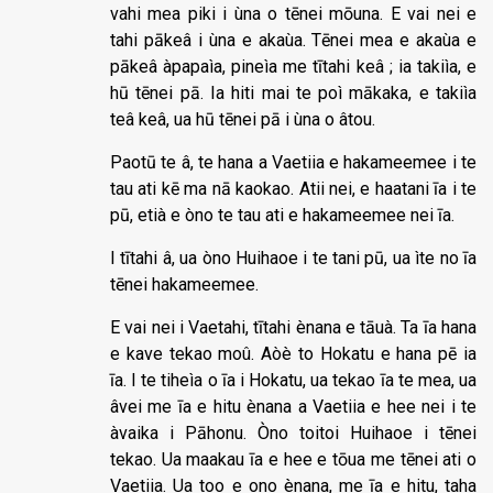
vahi mea piki i ùna o tēnei mōuna. E vai nei e
tahi pākeâ i ùna e akaùa. Tēnei mea e akaùa e
pākeâ àpapaìa, pineìa me tītahi keâ ; ia takiìa, e
hū tēnei pā. Ia hiti mai te poì mākaka, e takiìa
teâ keâ, ua hū tēnei pā i ùna o âtou.
Paotū te â, te hana a Vaetiia e hakameemee i te
tau ati kē ma nā kaokao. Atii nei, e haatani īa i te
pū, etià e òno te tau ati e hakameemee nei īa.
I tītahi â, ua òno Huihaoe i te tani pū, ua ìte no īa
tēnei hakameemee.
E vai nei i Vaetahi, tītahi ènana e tāuà. Ta īa hana
e kave tekao moû. Aòè to Hokatu e hana pē ia
īa. I te tiheìa o īa i Hokatu, ua tekao īa te mea, ua
âvei me īa e hitu ènana a Vaetiia e hee nei i te
àvaika i Pāhonu. Òno toitoi Huihaoe i tēnei
tekao. Ua maakau īa e hee e tōua me tēnei ati o
Vaetiia. Ua too e ono ènana, me īa e hitu, taha