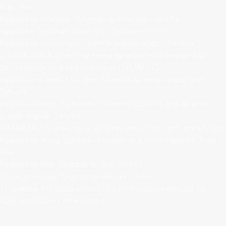
Nuku Hiva
Haakakai no Kiviekehu – Légende de Kiviekehu – Hiva Oa
Haakakai o Tokaakia – Légende de Tokaakia – Ua Pou
Haakakai no Moanatapu – Légende de Moanatapu – Ua Huna
« HENUA ÈNANA », ma he èo ènana me te tau tekao farani ma àò.
Court métrage sous-titré en français (165 Mo-15’)
Haakakai o te manu e iva upoo - Légende de l'oiseau à neuf têtes -
Tahuata
Haakakai o Koeeiti me Koeenui – Légende de Petite-anguille et de
Grande-anguille - Fatu Iva
MAKAIAANUI, te atavii me te tau tekao tumu – Film, texte et traduction
Haakakai no te ana Vaiomea – Légende de la grotte Vaiomea - Nuku
Hiva
Haakakai no Hina - Légende de Hina - Hiva Oa
Tekao no Haipuka - Légende de Haipuka - Ua Pou
Te Haakakai o te Henua ènana - La légende de la création des îles
Marquises (Vidéo + texte bilingue)