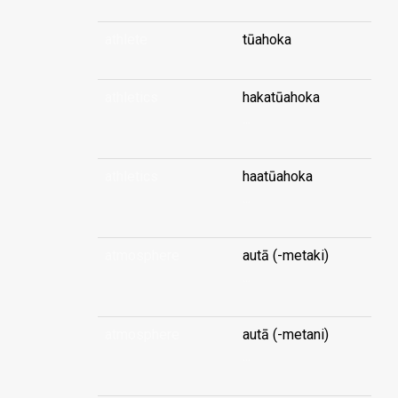
athlete
tūahoka
athletics
hakatūahoka
...
athletics
haatūahoka
...
atmosphere
autā (-metaki)
...
atmosphere
autā (-metani)
...