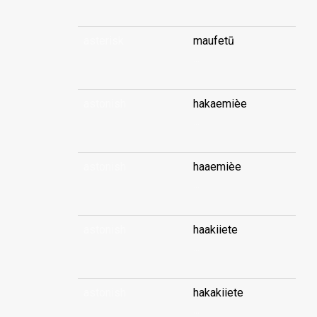
asterisk
maufetū
...
astonish
hakaemièe
...
astonish
haaemièe
...
astonish
haakiiete
...
astonish
hakakiiete
...