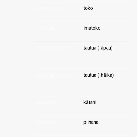
assist (help)
toko
assistant
ìmatoko
assistant (care-)
tautua (-âpau)
...
assistant (care-)
tautua (-hāika)
...
associate
kātahi
associate
piihana