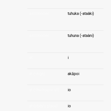
astronomer
tuhuka (-ataàki)
...
astronomer
tuhuna (-ataàni)
...
at
i
at (-sign)
akāpoi
at (-the house of)
io
at (sbdy's place)
io