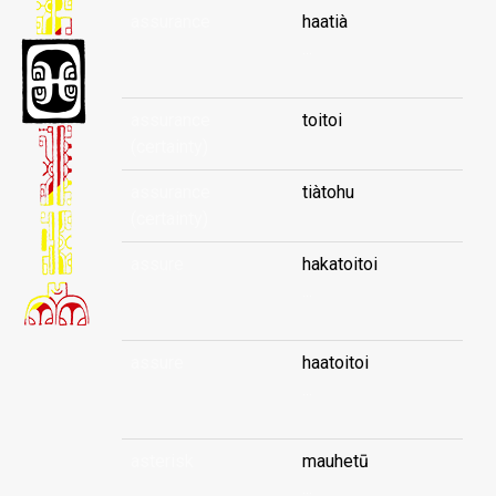
assurance
haatià
...
assurance
toitoi
(certainty)
assurance
tiàtohu
(certainty)
assure
hakatoitoi
...
assure
haatoitoi
...
asterisk
mauhetū
...