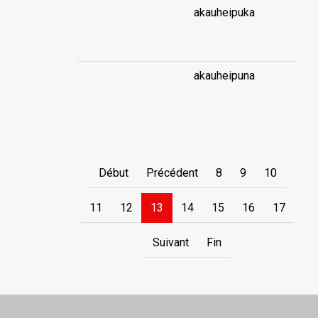
atoll
akauheipuka
...
atoll
akauheipuna
...
Début
Précédent
8
9
10
11
12
13
14
15
16
17
Suivant
Fin