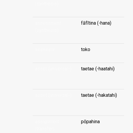
(synthesis)
...
assessment
fāfītina (-hana)
(synthesis)
...
assessor
toko
asset (universal-)
taetae (-haatahi)
...
asset (universal-)
taetae (-hakatahi)
...
assignment
pōpahina
(transfer)