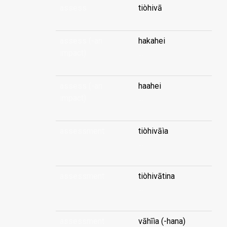
assess
tiòhivā
assess (-an
hakahei
impact)
...
assess (-an
haahei
impact)
...
assessment
tiòhivāìa
...
assessment
tiòhivātina
...
assessment
vāhīìa (-hana)