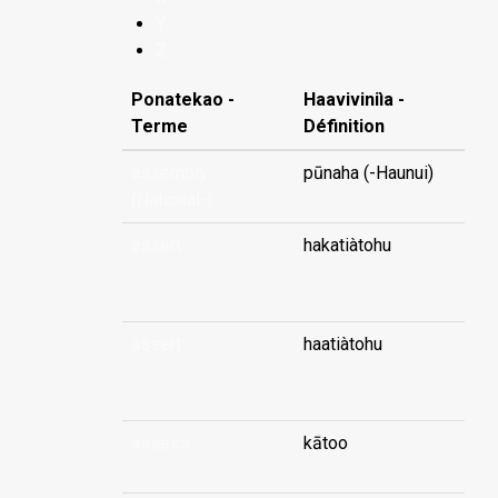
Y
Z
Ponatekao -
Haaviviniìa -
Terme
Définition
assembly
pūnaha (-Haunui)
(National-)
assert
hakatiàtohu
...
assert
haatiàtohu
...
assess
kātoo