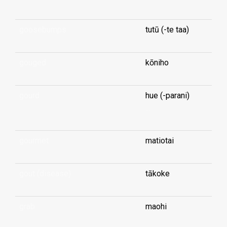
goosebumps
tutū (-te taa)
gouged
kōniho
gourd
hue (-parani)
...
gourmet
matiotai
gout (disease)
tākoke
grab
maohi