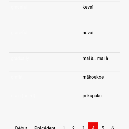
graceful
kevaì
...
graceful
nevaì
...
gradually
mai à… mai à
graffiti
mākoekoe
grain (seed)
pukupuku
Début
Précédent
1
2
3
4
5
6