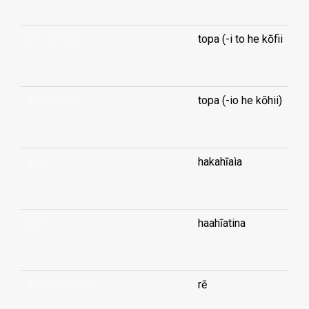
go (-wrong)
topa (-i to he kōfii
...
go (-wrong)
topa (-io he kōhii)
...
goal
hakahīaìa
...
goal
haahīatina
...
goal (-scored)
rē