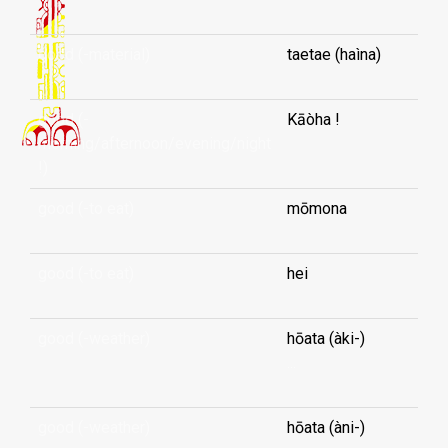
good (-material)
taetae (haìna)
good (-
Kāòha !
morning/afternoon/evening/night
!)
good (-to eat)
mōmona
good (-to eat)
hei
good (-weather)
hōata (àki-)
...
good (-weather)
hōata (àni-)