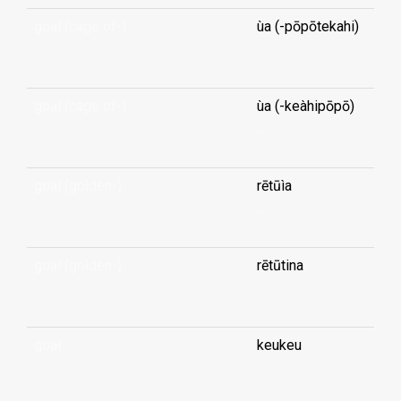
goal (cage of-)
ùa (-pōpōtekahi)
...
goal (cage of-)
ùa (-keàhipōpō)
...
goal (golden-)
rētūìa
...
goal (golden-)
rētūtina
...
goat
keukeu
...