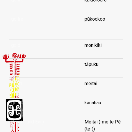
goitre
pūkookoo
...
gold
monikiki
golf
tāpuku
good
meitaì
good
kanahau
Good (-and Evil)
Meitaì (-me te Pē
(te-))