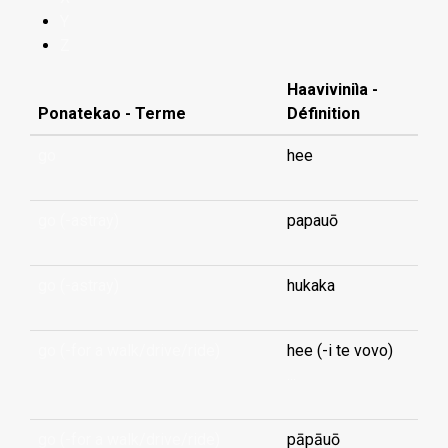
Y
Z
Haaviviniìa -
Ponatekao - Terme
Définition
go
hee
go (-astray)
papauō
go (-astray)
hukaka
go (-for a walk/drive/ride)
hee (-i te vovo)
...
go (-for a walk/drive/ride)
pāpāuō