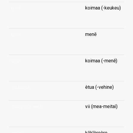
goat
koimaa (-keukeu)
...
goat
menē
...
goat
koimaa (-menē)
...
goddess
ètua (-vehine)
going (it's-well)
vii (mea-meitaì)
...
goitre
kākīòroòro