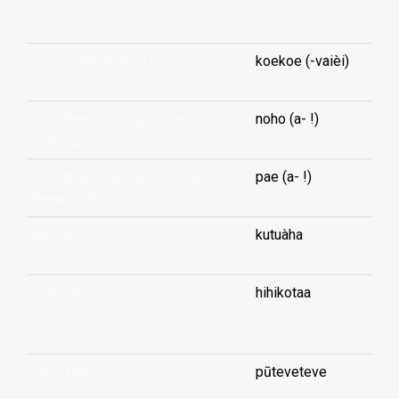
...
good-hearted (be-)
koekoe (-vaièi)
goodbye (said by the person
noho (a- !)
leaving)
goodbye (said by the person
pae (a- !)
remaining)
goose
kutuàha
goosebumps
hihikotaa
...
goosebumps
pūteveteve
...