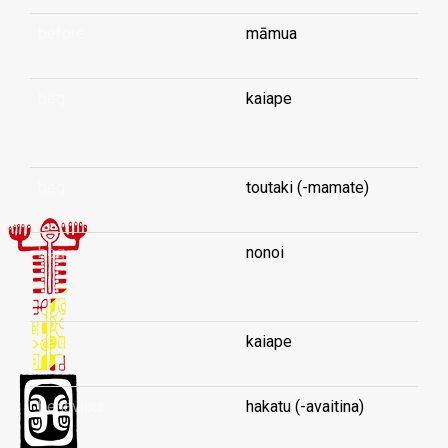
before
māmua
beg
kaiape
...
beg
toutaki (-mamate)
beg
nonoi
...
beg
kaiape
behaviour
hakatu (-avaitina)
...