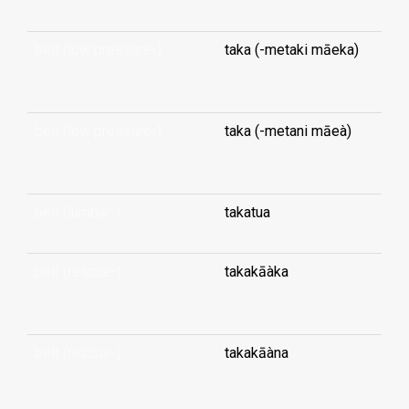
belt (low pressure-)
taka (-metaki māeka)
...
belt (low pressure-)
taka (-metani māeà)
...
belt (lumbar-)
takatua
belt (rescue-)
takakāàka
...
belt (rescue-)
takakāàna
...