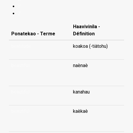
Y
Z
Haaviviniìa -
Ponatekao - Terme
Définition
beatitude
koakoa (-tiàtohu)
beautiful
naènaè
...
beautiful
kanahau
beautiful
kaèkaè
...