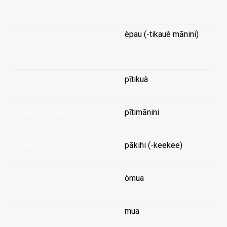
...
beeswax
èpau (-tikauè mānini)
...
beetroot (red)
pītikuà
beetroot (sugar-)
pītimānini
beettle (black-)
pākihi (-keekee)
before
òmua
before
mua