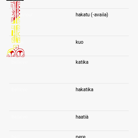
behaviour
hakatu (-avaiìa)
...
beige
kuo
believe
katika
...
believe
hakatika
...
believe
haatià
bell
pere