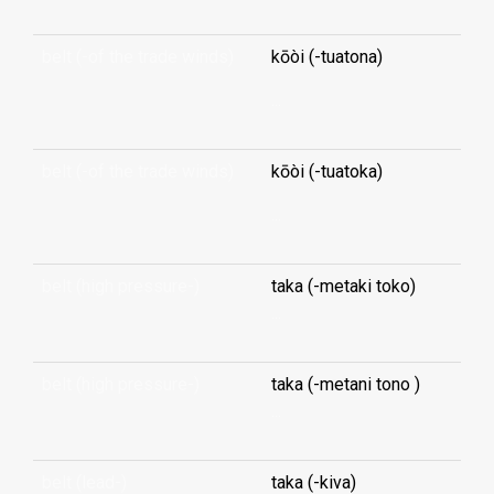
belt (-of the trade winds)
kōòi (-tuatona)
...
belt (-of the trade winds)
kōòi (-tuatoka)
...
belt (high pressure-)
taka (-metaki toko)
...
belt (high pressure-)
taka (-metani tono )
...
belt (lead-)
taka (-kiva)