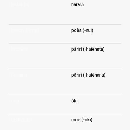
beautiful
hararā
...
beauty (-king)
poèa (-nui)
because
pāriri (-haìènata)
...
because
pāriri (-haìènana)
...
bed
òki
bedridden
moe (-òki)