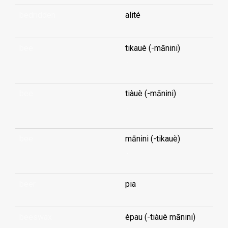
bedridden
alité
bee
tikauè (-mānini)
...
bee
tiàuè (-mānini)
...
bee
mānini (-tikauè)
...
beer
pia
beeswax
èpau (-tiàuè mānini)