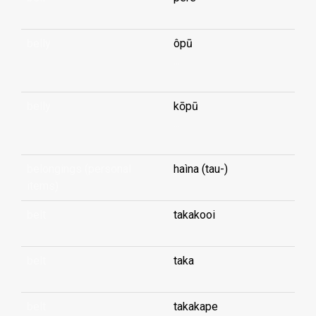
belly
ôpū
...
belly
kōpū
...
belongings (personal
haìna (tau-)
items)
belt
takakooi
belt
taka
belt
takakape