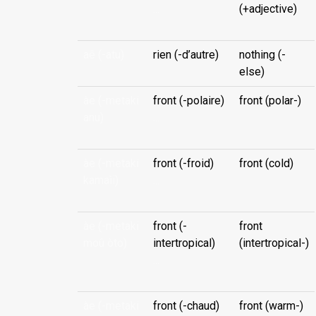
...
(+adjective)
aê (-atu)
rien (-d’autre)
nothing (-
else)
àe (-metaki
front (-polaire)
front (polar-)
anu)
...
àe (-metaki
front (-froid)
front (cold)
kamaìi)
...
àe (-metaki
front (-
front
moû òto)
intertropical)
(intertropical-)
...
àe (-metaki
front (-chaud)
front (warm-)