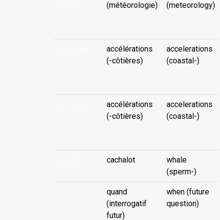
metani)
(météorologie)
(meteorology)
...
àemetaki
accélérations
accelerations
(-côtières)
(coastal-)
...
àemetani
accélérations
accelerations
(-côtières)
(coastal-)
...
àepahu
cachalot
whale
(sperm-)
afea
quand
when (future
(interrogatif
question)
futur)