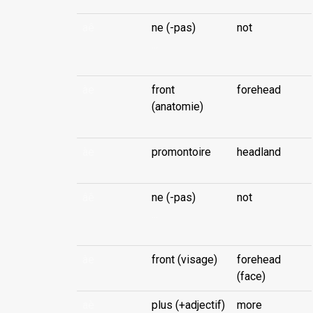
aê
ne (-pas)
not
...
àe
front
forehead
(anatomie)
àe
promontoire
headland
âê
ne (-pas)
not
...
àe
front (visage)
forehead
(face)
aè
plus (+adjectif)
more