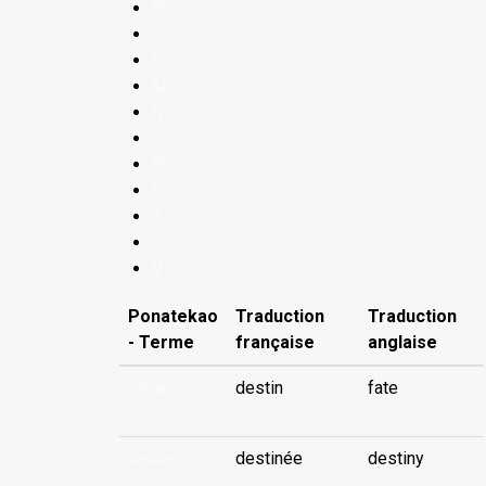
H
I
K
M
N
O
P
R
T
U
V
Ponatekao
Traduction
Traduction
- Terme
française
anglaise
aavae
destin
fate
aavae
destinée
destiny