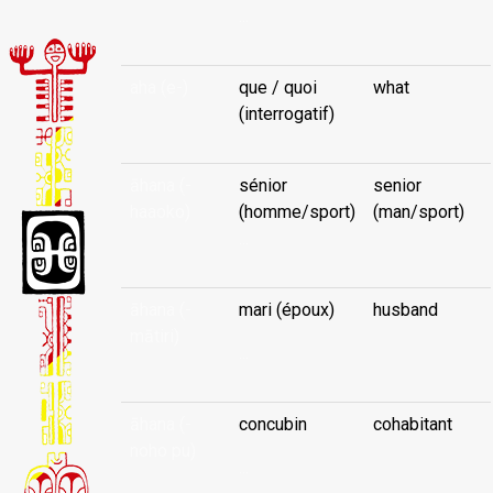
...
aha (e-)
que / quoi
what
(interrogatif)
āhana (-
sénior
senior
haaoko)
(homme/sport)
(man/sport)
...
āhana (-
mari (époux)
husband
mātiri)
...
āhana (-
concubin
cohabitant
noho pu)
...