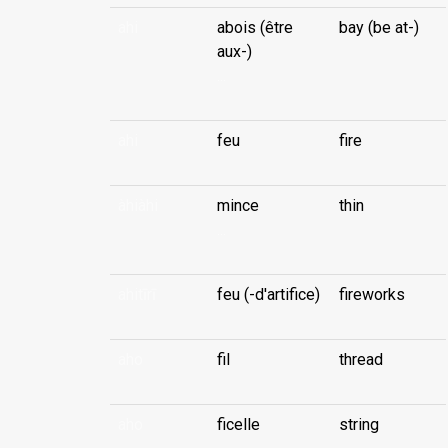
ahi
abois (être
bay (be at-)
aux-)
...
ahi
feu
fire
àhiàhi
mince
thin
...
ahitīrī
feu (-d'artifice)
fireworks
aho
fil
thread
aho
ficelle
string