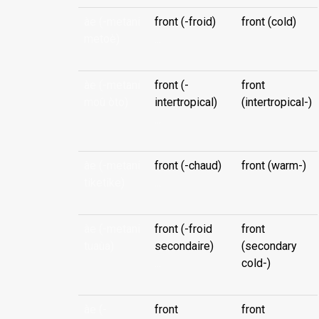
àe (-metani
front (-froid)
front (cold)
metoè)
...
àe (-metani
front (-
front
moû òto)
intertropical)
(intertropical-)
...
àe (-metani
front (-chaud)
front (warm-)
tiketike)
...
àe (-metani
front (-froid
front
tuaùa)
secondaire)
(secondary
...
cold-)
àe (-
front
front