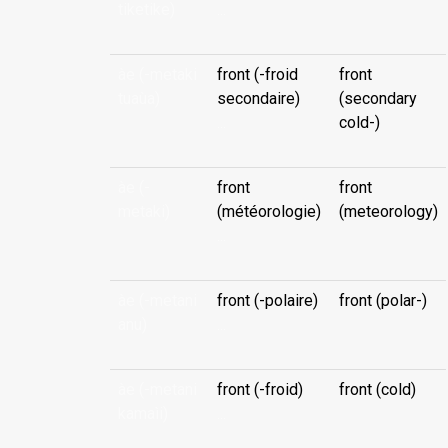
tiketike)
...
àe (-metaki
front (-froid
front
tuaùa)
secondaire)
(secondary
...
cold-)
àe (-
front
front
metaki)
(météorologie)
(meteorology)
...
àe (-metani
front (-polaire)
front (polar-)
anu)
...
àe (-metani
front (-froid)
front (cold)
kamaìi)
...