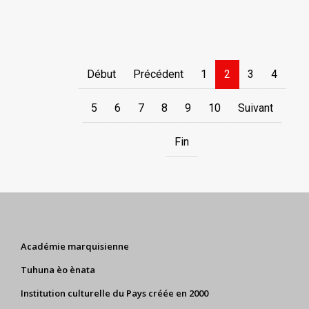
Début
Précédent
1
2
3
4
5
6
7
8
9
10
Suivant
Fin
Académie marquisienne
Tuhuna èo ènata
Institution culturelle du Pays créée en 2000