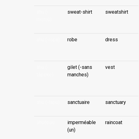
àhu (-
sweat-shirt
sweatshirt
motoù)
...
àhu (-ropa)
robe
dress
...
àhu (-
gilet (-sans
vest
tāpeke)
manches)
...
ahu (-tapu)
sanctuaire
sanctuary
àhuèpau
imperméable
raincoat
(un)
...