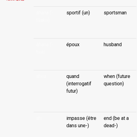
āhana (-
sportif (un)
sportsman
tūako)
...
āhana (-
époux
husband
tuia)
...
ahea
quand
when (future
(interrogatif
question)
futur)
...
ahi
impasse (être
end (be at a
dans une-)
dead-)