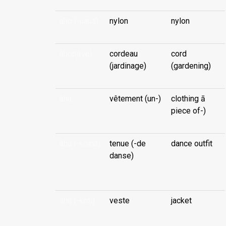
aho (-uaua)
nylon
nylon
ahopāveì
cordeau
cord
(jardinage)
(gardening)
àhu
vêtement (un-)
clothing ā
...
piece of-)
àhu (-koìna)
tenue (-de
dance outfit
danse)
...
àhu (-koti)
veste
jacket
...