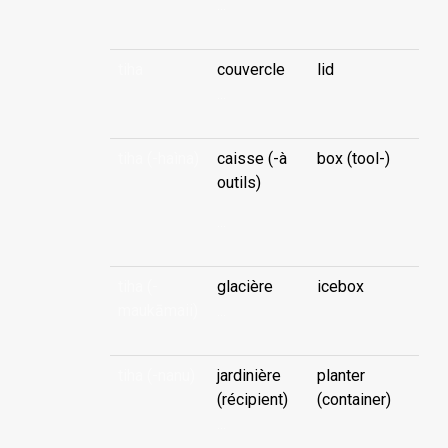
...
tiha
couvercle
lid
...
tiha (-haìna)
caisse (-à
box (tool-)
outils)
...
tiha (-
glacière
icebox
maukāmaii)
...
tiha (-nanu)
jardinière
planter
(récipient)
(container)
...