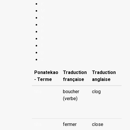
K
M
N
O
P
R
T
U
V
Ponatekao
Traduction
Traduction
- Terme
française
anglaise
tiha
boucher
clog
(verbe)
...
tiha
fermer
close