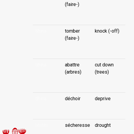
(faire-)
...
tīhina
tomber
knock (-off)
(faire-)
...
tīhina
abattre
cut down
(arbres)
(trees)
...
tīhina
déchoir
deprive
...
tihitihi
sécheresse
drought