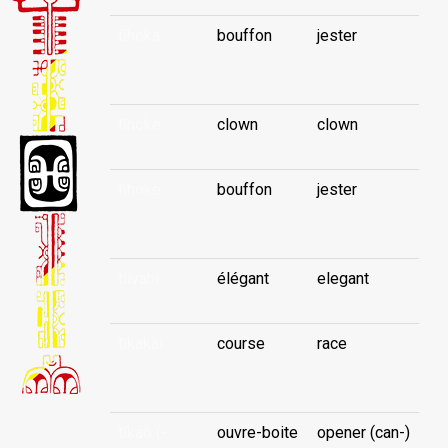
tīhoka
bouffon
jester
...
tīhoke
clown
clown
tīhoke
bouffon
jester
...
tiivahi
élégant
elegant
tīkakai
course
race
...
tīkaò (-
ouvre-boite
opener (can-)