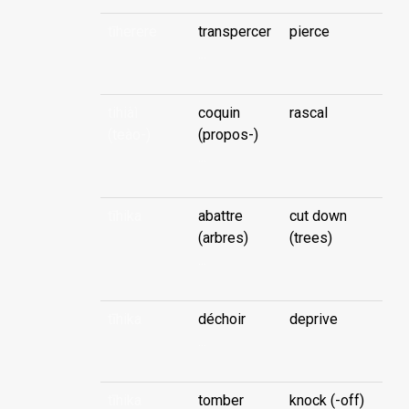
tīherere
transpercer
pierce
...
tihiàì
coquin
rascal
(teào-)
(propos-)
...
tīhika
abattre
cut down
(arbres)
(trees)
...
tīhika
déchoir
deprive
...
tīhika
tomber
knock (-off)