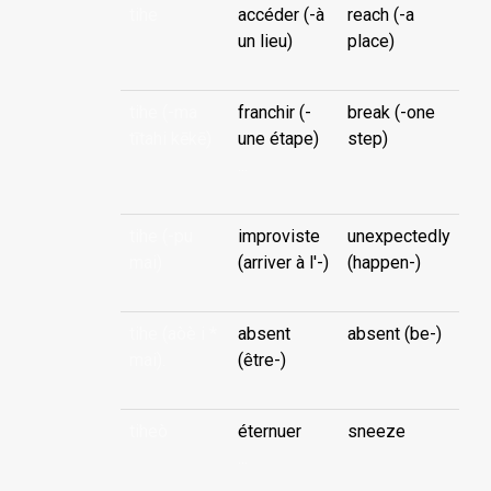
tihe
accéder (-à
reach (-a
un lieu)
place)
tihe (-ma
franchir (-
break (-one
tītahi kēkē)
une étape)
step)
...
tihe (-pu
improviste
unexpectedly
mai)
(arriver à l'-)
(happen-)
tihe (aòè i *
absent
absent (be-)
mai).
(être-)
tiheò
éternuer
sneeze
...