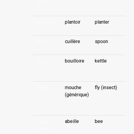
pātē)
...
tīkaòèpo
plantoir
planter
tīkapu
cuillère
spoon
tīkata
bouilloire
kettle
...
tikauè
mouche
fly (insect)
(générique)
...
tikauè (-
abeille
bee
mānini)
...