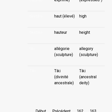
tiketike
haut (élevé)
high
tiketike
hauteur
height
tiki
allégorie
allegory
(sculpture)
(sculpture)
Tiki
Tiki
Tiki
(divinité
(ancestral
ancestrale)
deity)
Début
Précédent
162
163