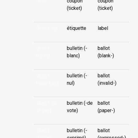
tīketi
coupon
coupon
(ticket)
(ticket)
tīketi (-iti)
étiquette
label
tīketi (-
bulletin (-
ballot
māìta)
blanc)
(blank-)
tīketi (-
bulletin (-
ballot
mana koè)
nul)
(invalid-)
tīketi (-no
bulletin (-de
ballot
te vae)
vote)
(paper-)
tīketi (-
bulletin (-
ballot
tiàtohu)
exprimé)
(expressed-)