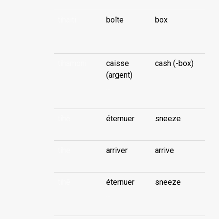
tihaiti
boîte
box
...
tihamoni
caisse
cash (-box)
(argent)
...
tihē
éternuer
sneeze
tihe
arriver
arrive
tihē
éternuer
sneeze
...