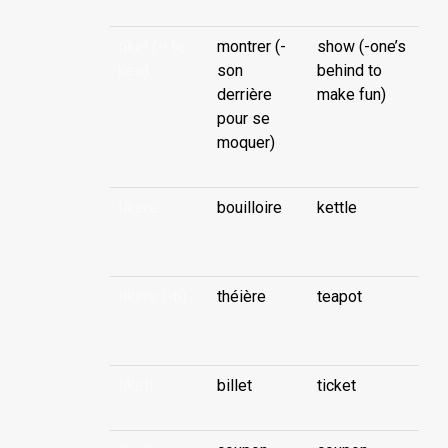
tīkei (-i te
montrer (-
show (-one’s
keo)
son
behind to
derrière
make fun)
pour se
moquer)
tīkere
bouilloire
kettle
...
tīkere (-tī)
théière
teapot
...
tīketi
billet
ticket