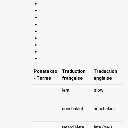
K
M
N
O
P
R
T
U
V
Ponatekao
Traduction
Traduction
- Terme
française
anglaise
tevee
lent
slow
tevee
nonchalant
nonchalant
tevee
retard (être
late (be-)