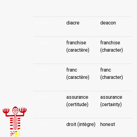
...
tiàkono
diacre
deacon
tiàtohu
franchise
franchise
(caractère)
(character)
tiàtohu
franc
franc
(caractère)
(character)
tiàtohu
assurance
assurance
(certitude)
(certainty)
tiàtohu
droit (intègre)
honest