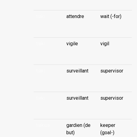
tiaki
attendre
wait (-for)
...
tiaki
vigile
vigil
...
tiaki
surveillant
supervisor
...
tiaki
surveillant
supervisor
...
tiakiùa
gardien (de
keeper
but)
(goal-)