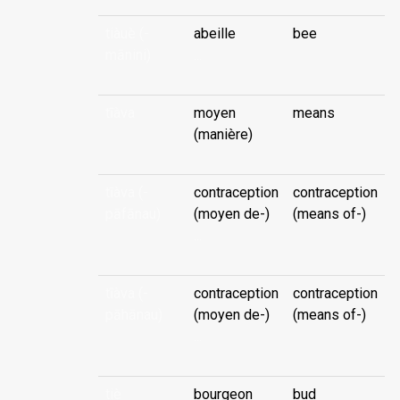
tiàuè (-
abeille
bee
mānini)
...
tīàva
moyen
means
(manière)
tīàva (-
contraception
contraception
pāfānau)
(moyen de-)
(means of-)
...
tīàva (-
contraception
contraception
pāhānau)
(moyen de-)
(means of-)
...
tiè
bourgeon
bud