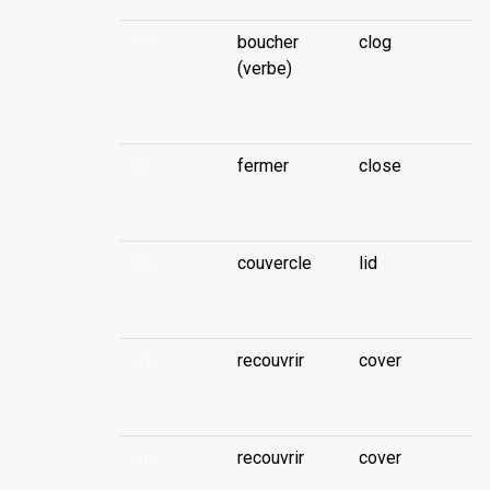
tifa
boucher
clog
(verbe)
...
tifa
fermer
close
...
tifa
couvercle
lid
...
tifa
recouvrir
cover
...
tiha
recouvrir
cover
...