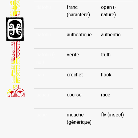
tiàtohu
franc
open (-
(caractère)
nature)
tiàtohu
authentique
authentic
tiàtohu (-
vérité
truth
nui)
tīàu
crochet
hook
tīauau
course
race
tiàuè
mouche
fly (insect)
(générique)
...