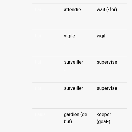
tiaì
attendre
wait (-for)
...
tiaì
vigile
vigil
...
tiaì
surveiller
supervise
...
tiaì
surveiller
supervise
...
tiaìùa
gardien (de
keeper
but)
(goal-)
...