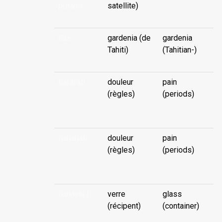
pūtahi)
satellite)
tīaè
gardenia (de
gardenia
Tahiti)
(Tahitian-)
tiafafati
douleur
pain
(règles)
(periods)
...
tiahahati
douleur
pain
(règles)
(periods)
...
tīahainu (
verre
glass
(récipent)
(container)