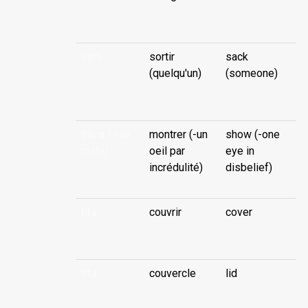
...
tiehi
sortir
sack
(quelqu'un)
(someone)
...
tīèna (-i te
montrer (-un
show (-one
mata)
oeil par
eye in
incrédulité)
disbelief)
tifa
couvrir
cover
...
tifa
couvercle
lid
...