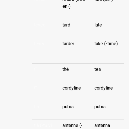
en-)
tevee
tard
late
tevee
tarder
take (-time)
...
tī
thé
tea
tī
cordyline
cordyline
tia
pubis
pubis
tià (-tūivi
antenne (-
antenna