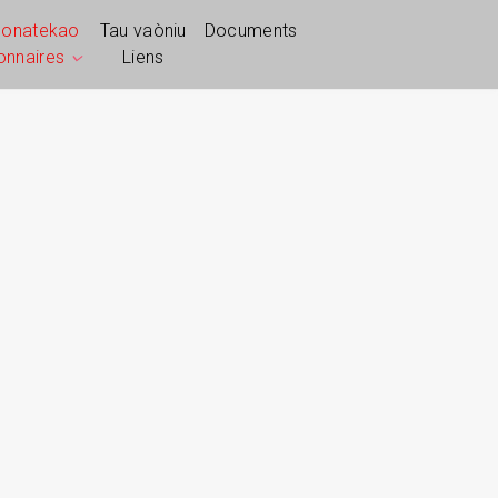
ponatekao
Tau vaòniu
Documents
ionnaires
Liens