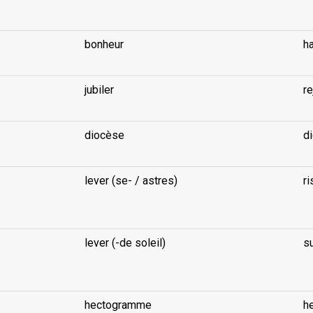
bonheur
h
jubiler
re
diocèse
d
lever (se- / astres)
ri
...
lever (-de soleil)
s
...
hectogramme
h