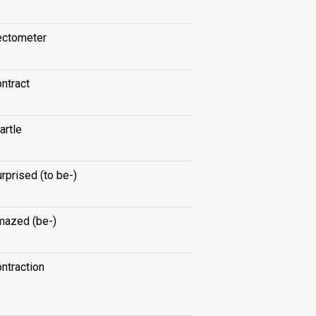
ectometer
ntract
artle
rprised (to be-)
mazed (be-)
ntraction