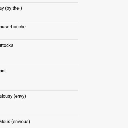
y (by the-)
muse-bouche
uttocks
ant
alousy (envy)
alous (envious)