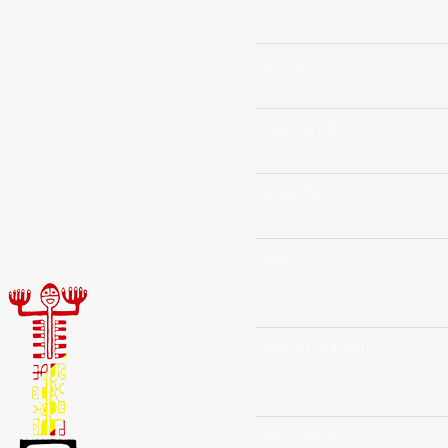
èkaèka
èkaèka (-nui)
èkaretia
eke
ekeìa (-òumati)
èketokaramu