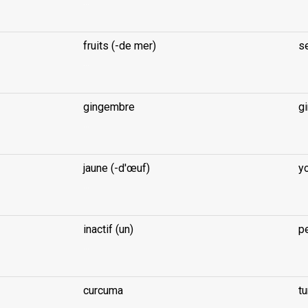
...
fruits (-de mer)
s
...
gingembre
g
...
jaune (-d'œuf)
yo
...
inactif (un)
p
...
curcuma
tu
...