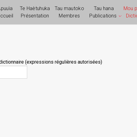
Apuuìa
Te Haètuhuka
Tau mautoko
Tau hana
Mou 
ccueil
Présentation
Membres
Publications
Dict
ictionnaire (expressions régulières autorisées)