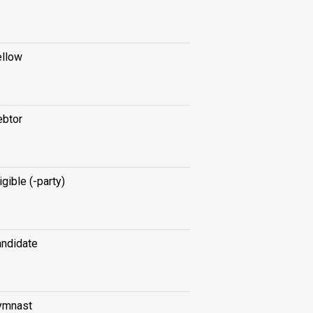
ellow
ebtor
igible (-party)
andidate
ymnast