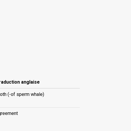
raduction anglaise
oth (-of sperm whale)
greement