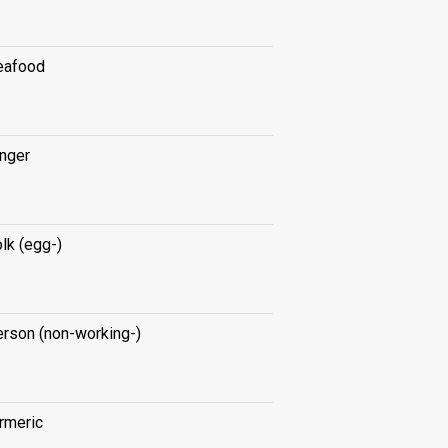
eafood
inger
lk (egg-)
erson (non-working-)
rmeric