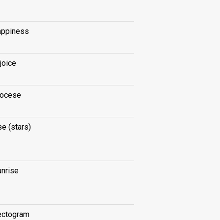
appiness
joice
iocese
se (stars)
unrise
ectogram