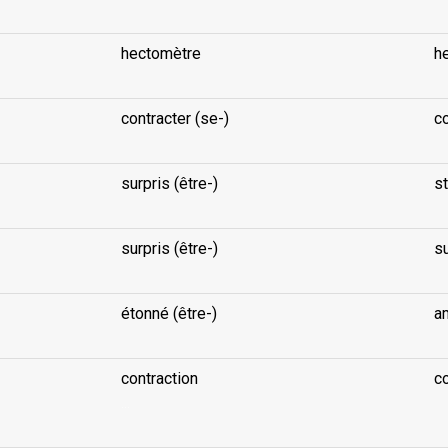
hectomètre
h
contracter (se-)
co
surpris (être-)
st
surpris (être-)
su
étonné (être-)
a
contraction
co
...