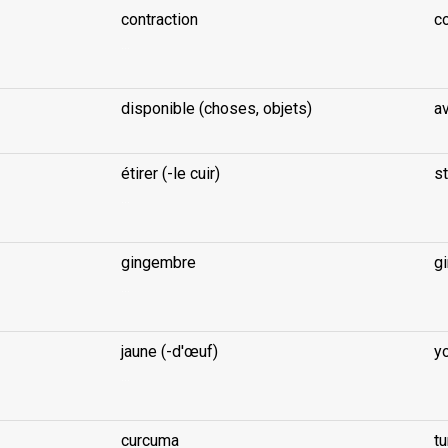
contraction
co
...
disponible (choses, objets)
av
étirer (-le cuir)
st
...
gingembre
g
...
jaune (-d'œuf)
yo
...
curcuma
tu