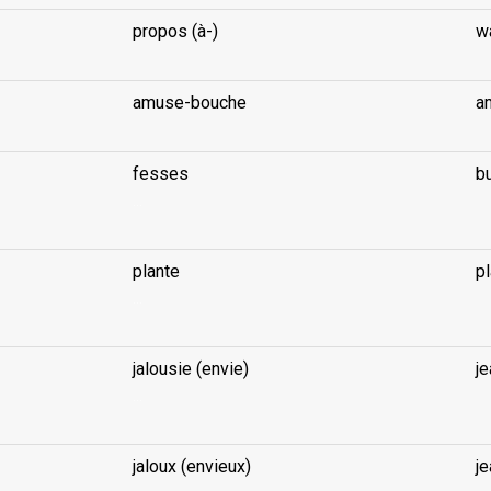
propos (à-)
wa
amuse-bouche
a
fesses
b
...
plante
pl
...
jalousie (envie)
je
...
jaloux (envieux)
je