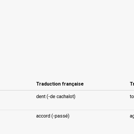
Traduction française
T
dent (-de cachalot)
to
accord (-passé)
a
...