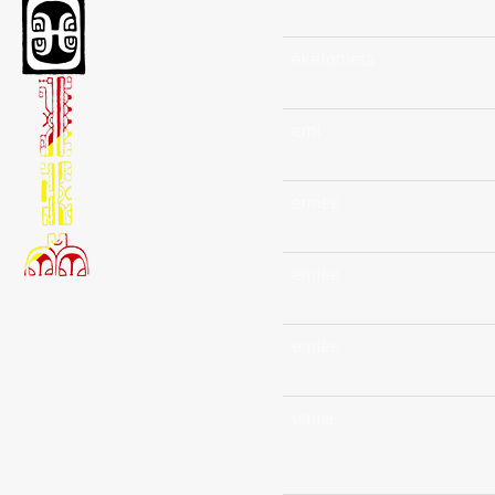
èketometa
emi
emièe
emièe
emièe
emiìa