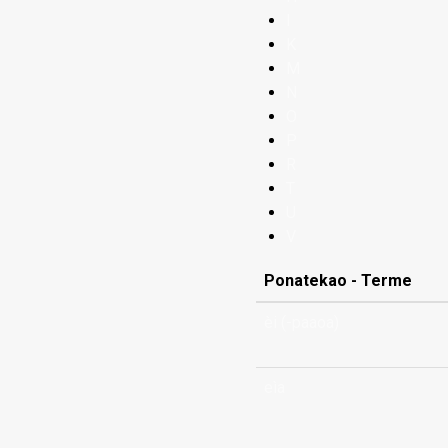
I
K
M
N
O
P
R
T
U
V
Ponatekao - Terme
èi (-paaoa)
eìa