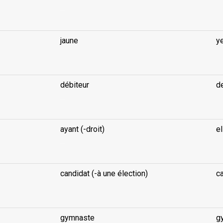
...
jaune
y
...
débiteur
d
...
ayant (-droit)
el
...
candidat (-à une élection)
c
...
gymnaste
g