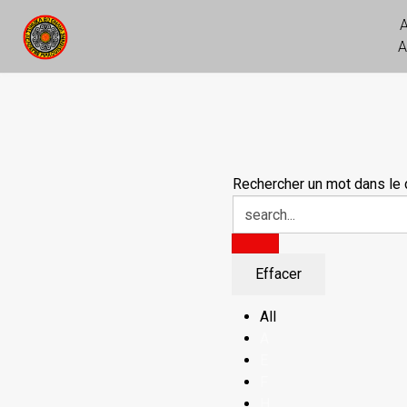
A
Rechercher un mot dans le d
All
A
E
F
H