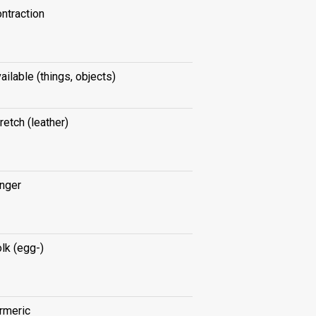
ntraction
ailable (things, objects)
retch (leather)
inger
lk (egg-)
rmeric