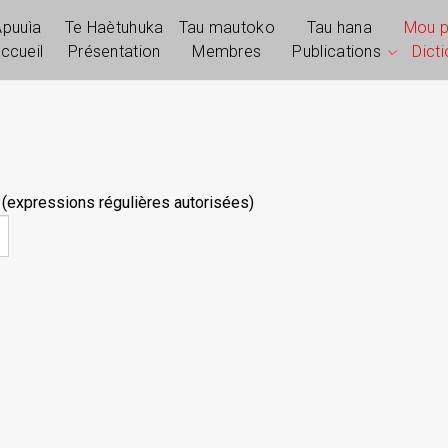
Apuuìa
Te Haètuhuka
Tau mautoko
Tau hana
Mou 
ccueil
Présentation
Membres
Publications
Dict
 (expressions régulières autorisées)