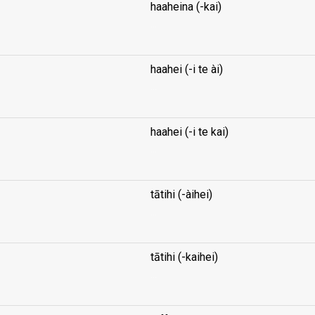
haaheina (-kai)
...
haahei (-i te ài)
...
haahei (-i te kai)
...
tātihi (-àihei)
...
tātihi (-kaihei)
...