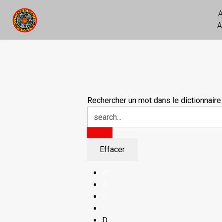
A
Rechercher un mot dans le dictionnaire
All
A
B
C
D