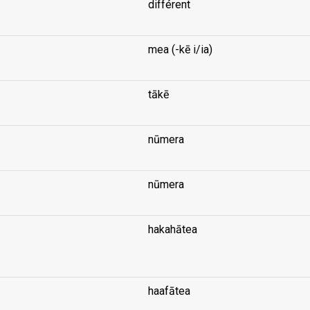
différent
mea (-kē i/ia)
tākē
nūmera
nūmera
hakahātea
...
haafātea
...