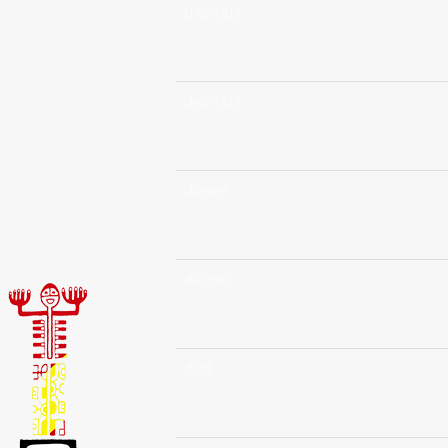
dieresis
dieresis
diesel
diesel
diet