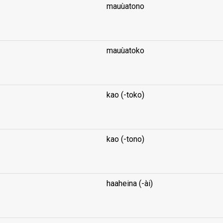
mauùatono
...
mauùatoko
...
kao (-toko)
...
kao (-tono)
...
haaheina (-ài)
...