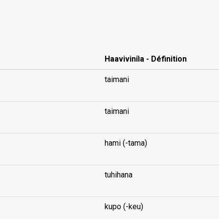
Haaviviniìa - Définition
taimani
taimani
hami (-tama)
tuhihana
kupo (-keu)