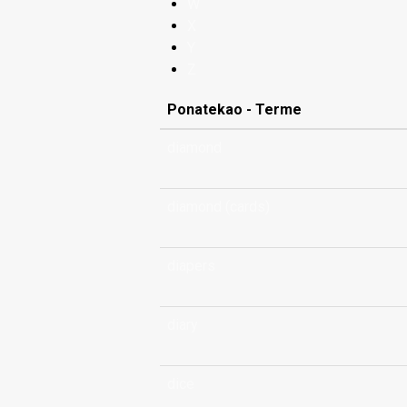
W
X
Y
Z
Ponatekao - Terme
diamond
diamond (cards)
diapers
diary
dice