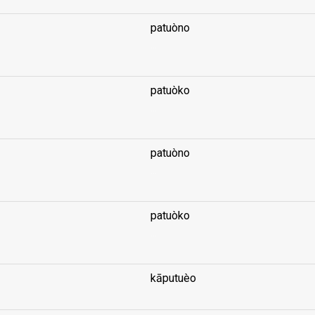
patuòno
...
patuòko
...
patuòno
...
patuòko
...
kāputuèo