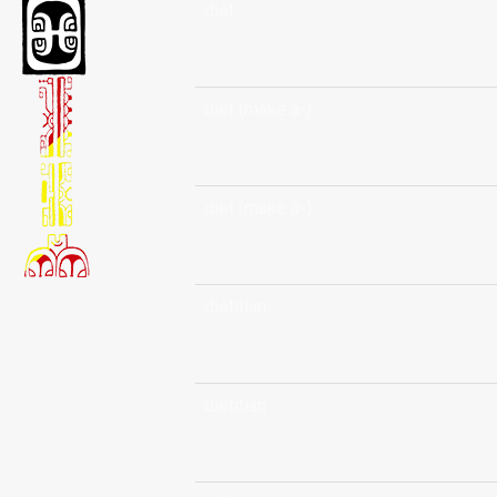
diet
diet (make a-)
diet (make a-)
dietitian
dietitian