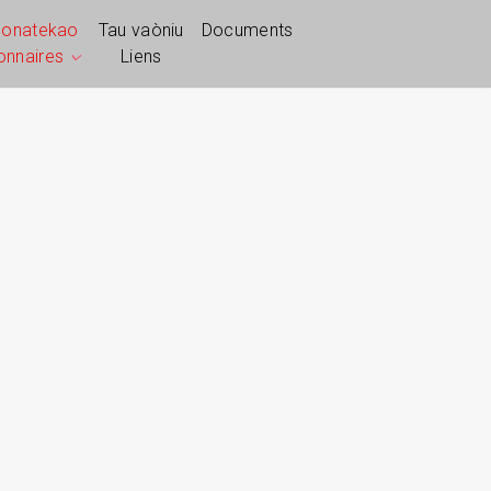
ponatekao
Tau vaòniu
Documents
ionnaires
Liens