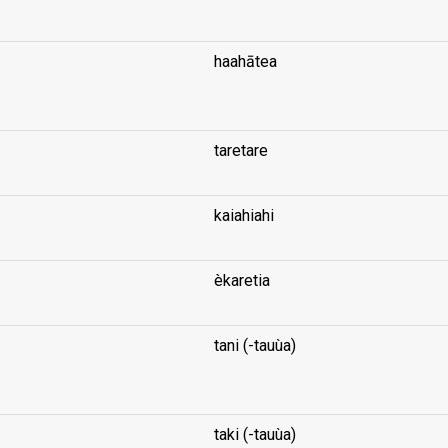
haahātea
...
taretare
kaiahiahi
èkaretia
tani (-tauùa)
...
taki (-tauùa)