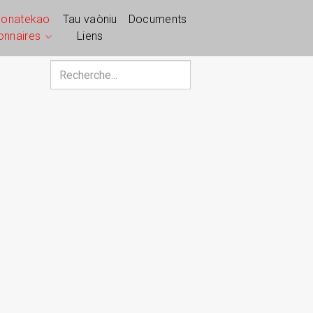
ponatekao
Tau vaòniu
Documents
ionnaires
Liens
Rechercher