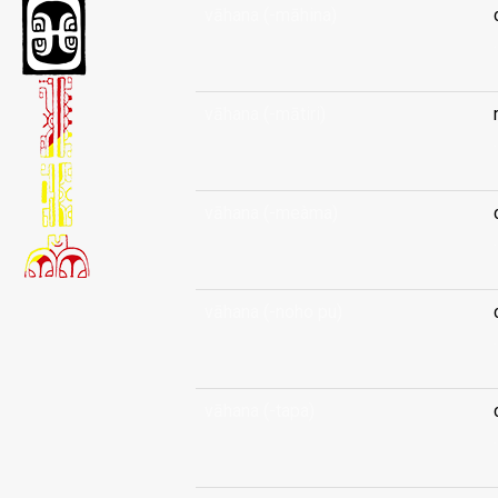
vāhana (-māhina)
.
vāhana (-mātiri)
.
vāhana (-meàma)
.
vāhana (-noho pu)
.
vāhana (-tapa)
.