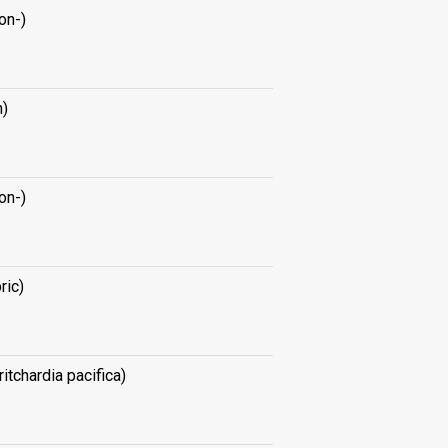
on-)
n)
on-)
ric)
ritchardia pacifica)