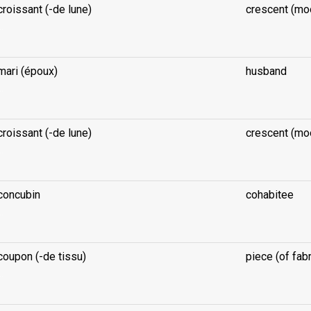
croissant (-de lune)
crescent (mo
..
mari (époux)
husband
..
croissant (-de lune)
crescent (mo
..
concubin
cohabitee
..
coupon (-de tissu)
piece (of fabr
..