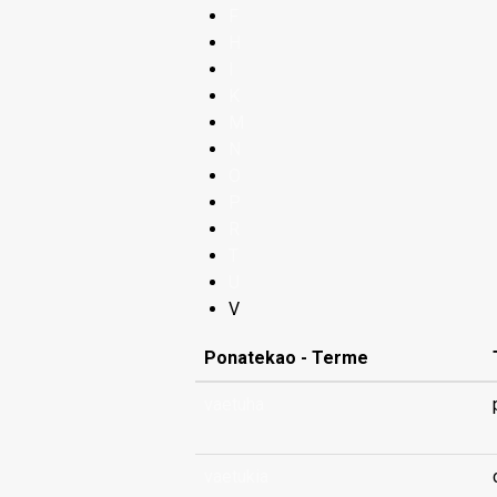
F
H
I
K
M
N
O
P
R
T
U
V
Ponatekao - Terme
vaetuha
vaetukia