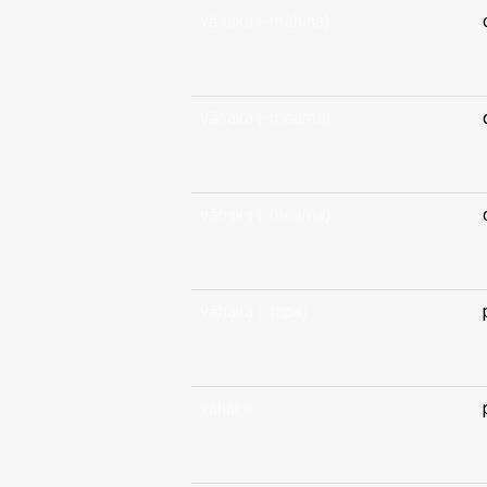
vāhaka (-māhina)
.
vāhaka (-meàma)
.
vāhaka (-meàma)
.
vāhaka (-tapa)
.
vahake
.