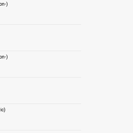
on-)
on-)
ic)