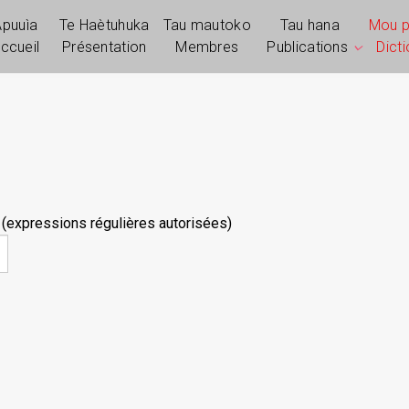
Apuuìa
Te Haètuhuka
Tau mautoko
Tau hana
Mou 
ccueil
Présentation
Membres
Publications
Dict
 (expressions régulières autorisées)