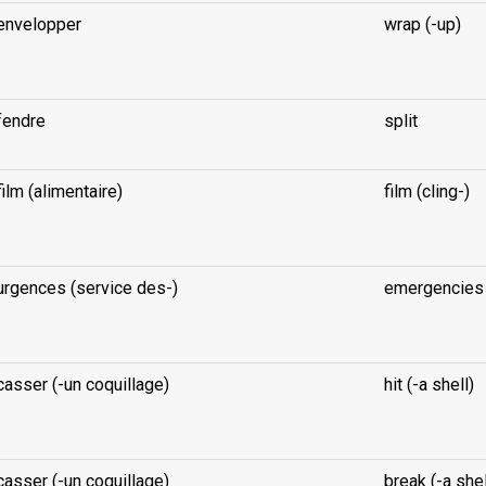
envelopper
wrap (-up)
..
fendre
split
film (alimentaire)
film (cling-)
..
urgences (service des-)
emergencies 
..
casser (-un coquillage)
hit (-a shell)
..
casser (-un coquillage)
break (-a shel