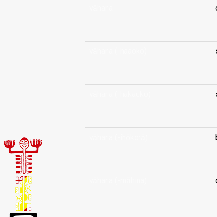
vāhana
.
vāhana (-haaoko)
.
vāhana (-hakaoko)
.
vāhana (-ihōkorā)
.
vāhana (-māhina)
.