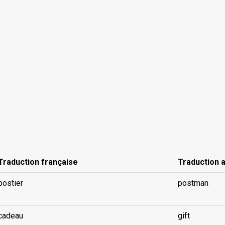
Traduction française
Traduction 
postier
postman
cadeau
gift