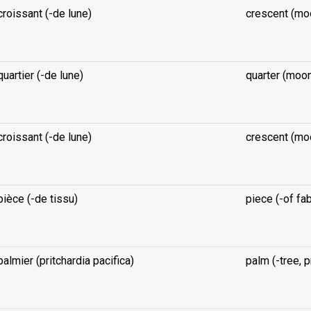
croissant (-de lune)
crescent (mo
..
quartier (-de lune)
quarter (moo
..
croissant (-de lune)
crescent (mo
..
pièce (-de tissu)
piece (-of fab
..
palmier (pritchardia pacifica)
palm (-tree, p
..