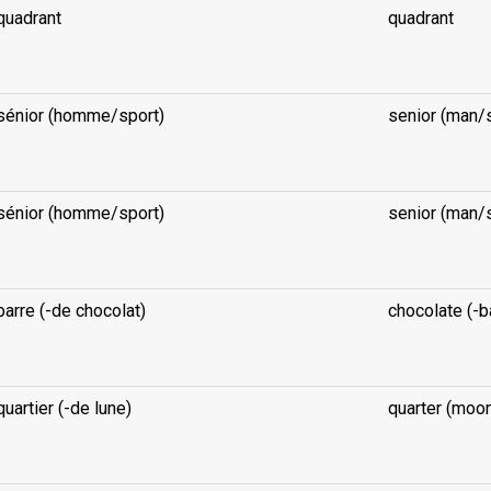
quadrant
quadrant
..
sénior (homme/sport)
senior (man/
..
sénior (homme/sport)
senior (man/
..
barre (-de chocolat)
chocolate (-b
..
quartier (-de lune)
quarter (moo
..