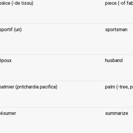
pièce (-de tissu)
piece (-of fab
..
sportif (un)
sportsman
..
époux
husband
..
palmier (pritchardia pacifica)
palm (-tree, p
..
résumer
summarize
..