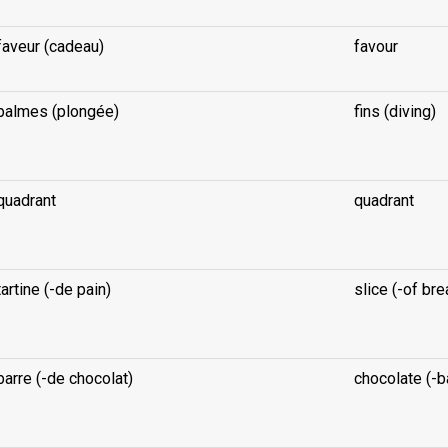
faveur (cadeau)
favour
palmes (plongée)
fins (diving)
..
quadrant
quadrant
..
tartine (-de pain)
slice (-of bre
..
barre (-de chocolat)
chocolate (-b
..