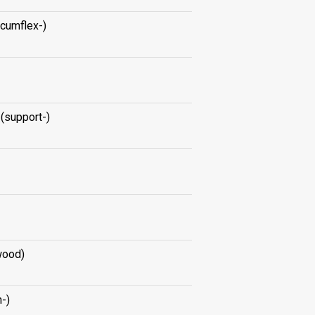
rcumflex-)
(support-)
wood)
h-)