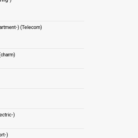
artment-) (Telecom)
 (charm)
ectric-)
ort-)