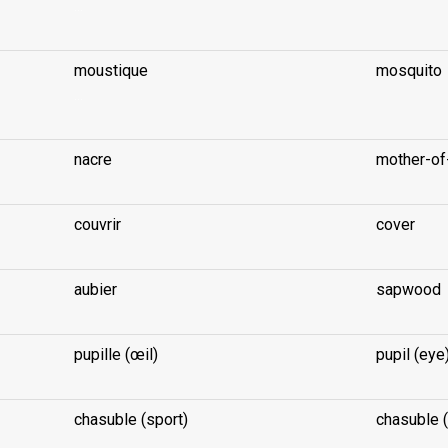
...
moustique
mosquito
...
nacre
mother-of
couvrir
cover
aubier
sapwood
pupille (œil)
pupil (eye
chasuble (sport)
chasuble (