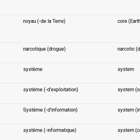
...
noyau (-de la Terre)
core (Eart
...
narcotique (drogue)
narcotic (
système
system
système (-d’exploitation)
system (o
Système (-d'information)
system (in
système (-informatique)
system (c