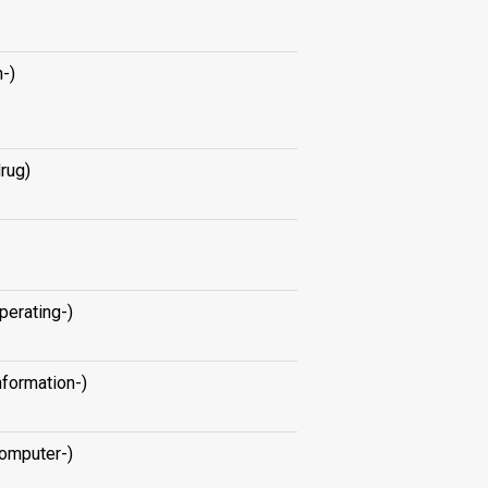
h-)
drug)
perating-)
formation-)
omputer-)