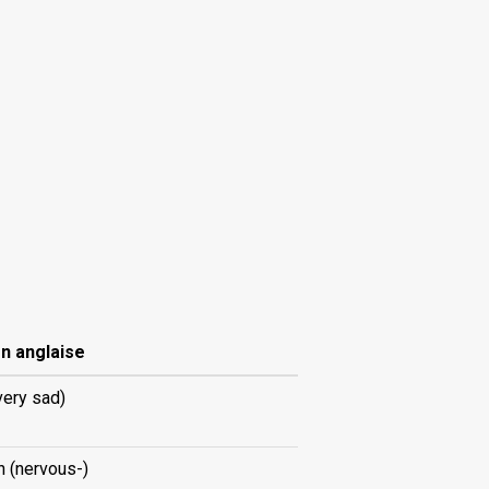
n anglaise
very sad)
 (nervous-)