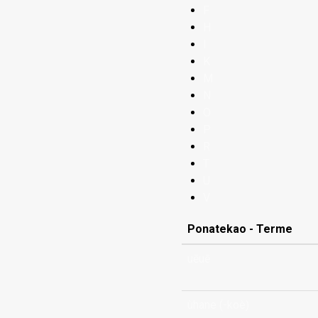
F
H
I
K
M
N
O
P
R
T
U
V
Ponatekao - Terme
uēuē
ùhane (-koè)