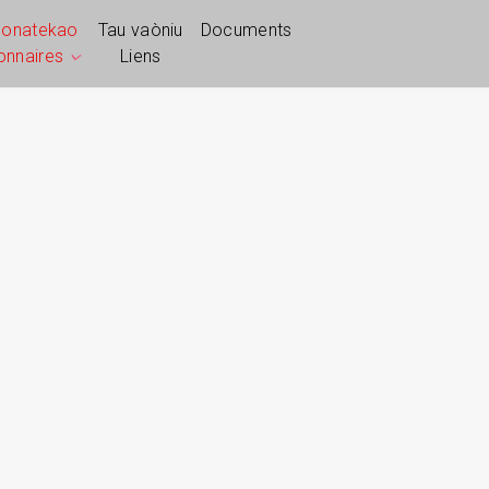
ponatekao
Tau vaòniu
Documents
ionnaires
Liens