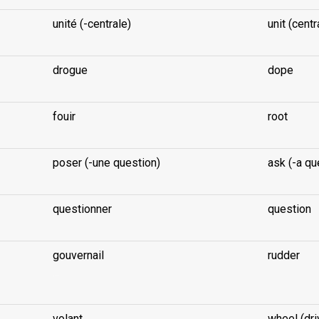
unité (-centrale)
unit (centr
drogue
dope
fouir
root
poser (-une question)
ask (-a qu
questionner
question
gouvernail
rudder
...
volant
wheel (dri