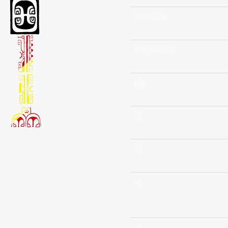
uhoòouià
uhopakaòo
uhu
ūi
ūi
uì
uì