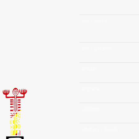
uho (-henua)
uho (-pakaòo)
uhoaahi
uhohana
uhohana
uhohana (-òouià)