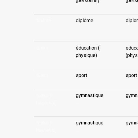
(personne)
(pers
tūakite
diplôme
diplo
...
tūako
éducation (-
educa
physique)
(phys
tūako
sport
sport
tūako (-
gymnastique
gymn
haakevaì)
...
tūako (-
gymnastique
gymn
haanevaì)
...