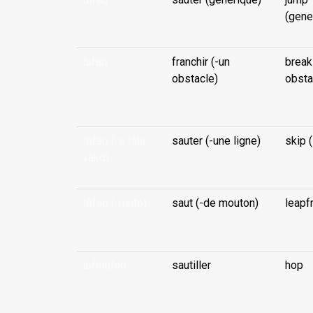
...
(gene
tufao
franchir (-un
break
obstacle)
obsta
...
tūfao (-e tahi
sauter (-une ligne)
skip (
vako)
...
tūfao (-muto)
saut (-de mouton)
leapf
...
tufatufao
sautiller
hop
...