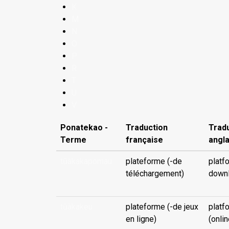
K
M
N
O
P
R
T
U
V
Ponatekao -
Traduction
Trad
Terme
française
angla
tūàkakapomau
plateforme (-de
platf
téléchargement)
down
tūàkakeu
plateforme (-de jeux
platf
en ligne)
(onli