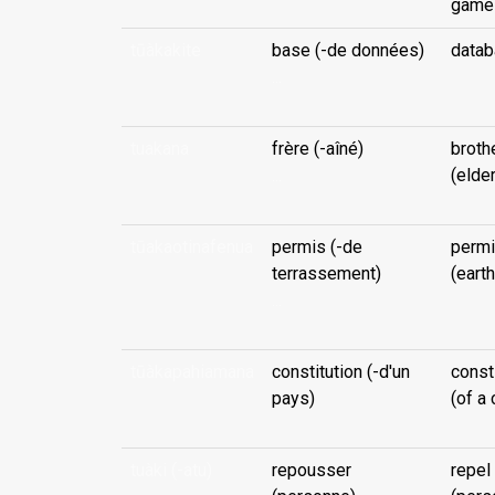
game
tūàkakite
base (-de données)
data
...
tuakana
frère (-aîné)
broth
...
(elder
tūakaotinafenua
permis (-de
permi
terrassement)
(eart
...
tūàkapahiamana
constitution (-d'un
const
pays)
(of a 
tuàki (-atu)
repousser
repel