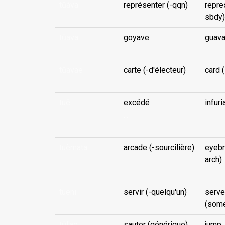
tūàva
représenter (-qqn)
repre
sbdy)
tūava
goyave
guav
tūavae
carte (-d'électeur)
card (
tuê
excédé
infuri
...
tuèmata
arcade (-sourcilière)
eyebr
...
arch)
tueni
servir (-quelqu'un)
serve
(som
tūfao
sauter (générique)
jump