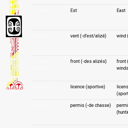
tuatona
Est
East
...
tuatona
vent (-d'est/alizé)
wind 
...
tuatona (-
front (-des alizés)
front 
fātiatiu)
...
winds
tūatuako
licence (sportive)
licen
(spor
tūaùmia
permis (-de chasse)
permi
...
(hunti