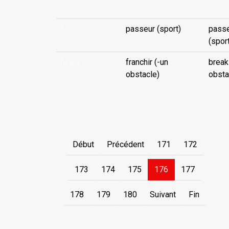
tuhakeu
passeur (sport)
pass
(spor
tuhao
franchir (-un
break
obstacle)
obsta
...
Début
Précédent
171
172
173
174
175
176
177
178
179
180
Suivant
Fin