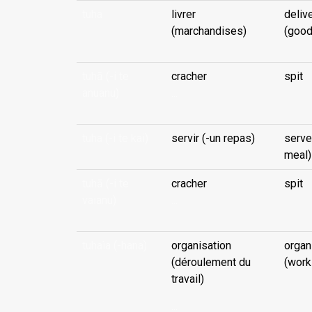
tuha
livrer
deliv
(marchandises)
(good
tuhā (-i te
cracher
spit
anuanu)
...
tuha (-i te kai)
servir (-un repas)
serve
meal)
tuhā (-i te
cracher
spit
vaianu)
...
tuhaìa (-hana)
organisation
organ
(déroulement du
(work
travail)
...