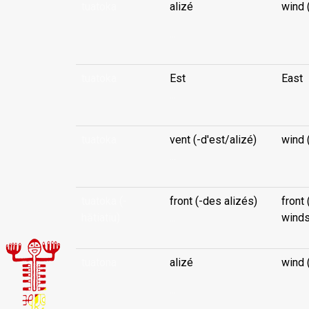
tuatoka
alizé
wind 
...
tuatoka
Est
East
...
tuatoka
vent (-d'est/alizé)
wind 
...
tuatoka (-
front (-des alizés)
front 
hātiatiu)
...
winds
tuatona
alizé
wind 
...