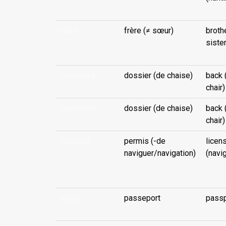
tuàne
frère (≠ sœur)
broth
...
sister
tuanohoka
dossier (de chaise)
back 
chair)
tuanohona
dossier (de chaise)
back 
chair)
tūaòutee
permis (-de
licen
naviguer/navigation)
(navi
...
tūatee
passeport
passp