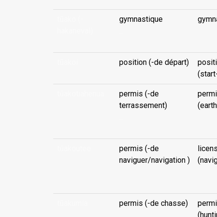
tūako (-
gymnastique
gymn
hakanevaì)
...
tūakoi
position (-de départ)
posit
(start
tūakotiahenua
permis (-de
permi
terrassement)
(eart
...
tūakoutee
permis (-de
licen
naviguer/navigation )
(navi
...
tūakumia
permis (-de chasse)
permi
...
(hunti