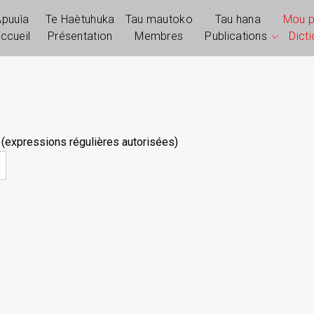
Apuuìa
Te Haètuhuka
Tau mautoko
Tau hana
Mou 
ccueil
Présentation
Membres
Publications
Dict
 (expressions régulières autorisées)