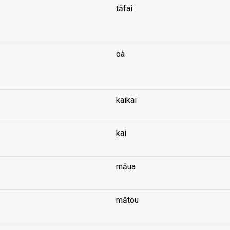
tāfai
...
oà
...
kaikai
kai
māua
mātou