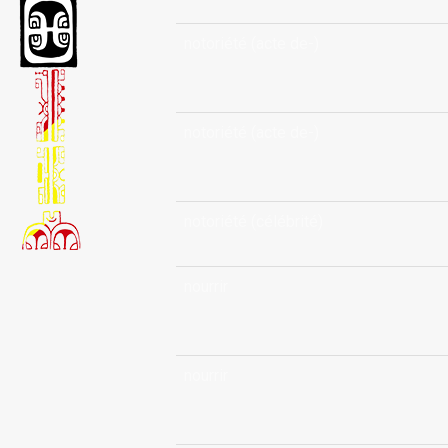
notoriété (acte de-)
notoriété (acte de-)
notoriété (célébrité)
nourrir
nourrir