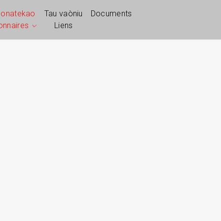
ponatekao
Tau vaòniu
Documents
ionnaires
Liens