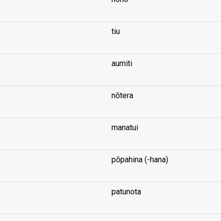
tiu
aumiti
nōtera
manatui
pōpahina (-hana)
patunota