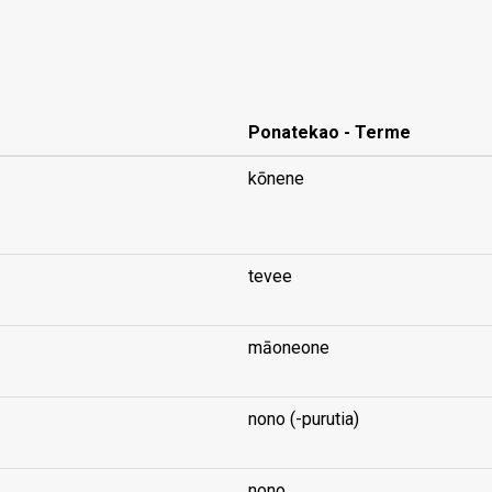
Ponatekao - Terme
kōnene
...
tevee
māoneone
nono (-purutia)
nono