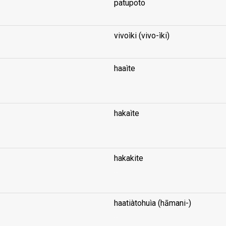
patupoto
vivoìki (vivo-ìki)
haaìte
...
hakaìte
...
hakakite
...
haatiàtohuìa (hāmani-)
...