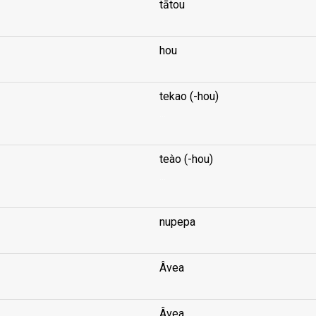
tātou
hou
tekao (-hou)
...
teào (-hou)
...
nupepa
Âvea
Âvea