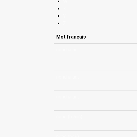
W
X
Y
Z
Mot français
nonchalant
nonchalant
nonchalant
nono (blanc)
nono (noir)