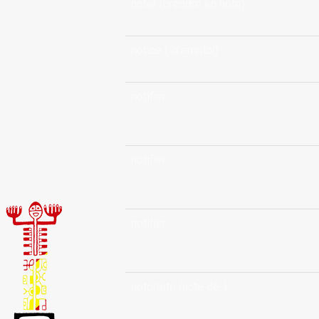
noter (prendre en note)
notice (-d'emploi)
notifier
notifier
notifier
notoriété (acte de-)