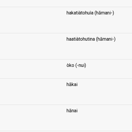
hakatiàtohuìa (hāmani-)
...
haatiàtohutina (hāmani-)
...
òko (-nui)
hākai
...
hānai
...