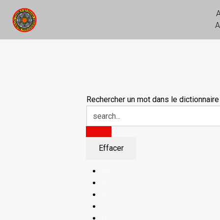
A
Rechercher un mot dans le dictionnaire
All
A
B
C
D