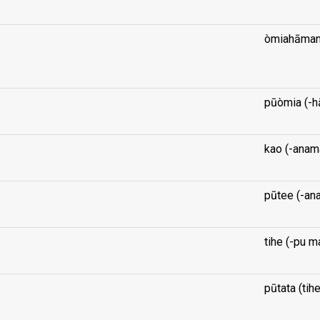
òmiahāmani
...
pūòmia (-h
kao (-anam
pūtee (-an
tihe (-pu m
pūtata (tihe