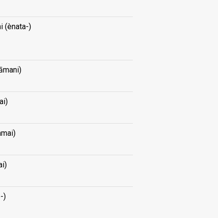
 (ènata-)
āmani)
ai)
amai)
ai)
-)