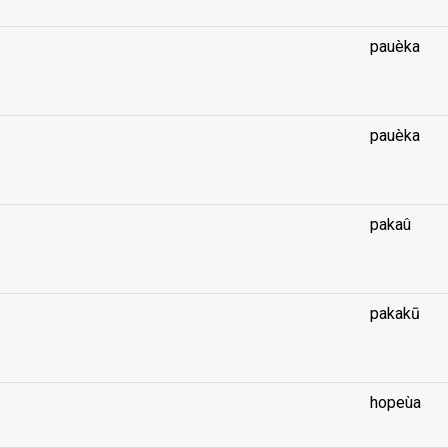
pauèka
...
pauèka
...
pakaû
...
pakakū
...
hopeùa