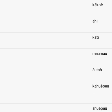
kēkoè
ahi
kati
maumau
àutaò
kahuèpau
...
àhuèpau