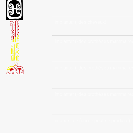
implanter (-des cheveux)
implanter (-des prothèses mammaire
implanter (-des prothèses mammaire
implanter (-des prothèses mammaire
impossible (qui ne peut se produire)