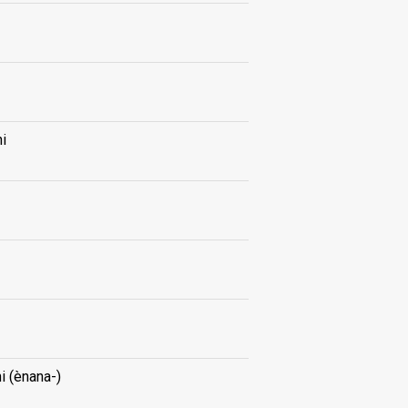
i
 (ènana-)