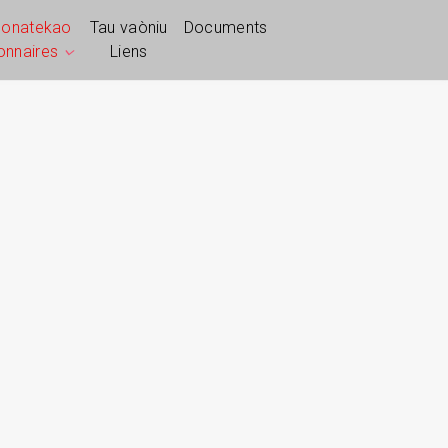
ponatekao
Tau vaòniu
Documents
ionnaires
Liens