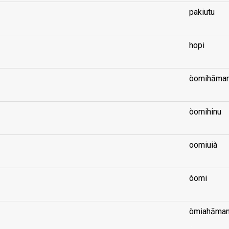
pakiutu
hopi
òomihāman
òomihinu
oomiuià
òomi
òmiahāmani
...