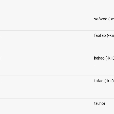
...
veòveò (-a
s)
faofao (-ki
...
s)
hahao (-kii
...
s)
fafao (-kii
...
tauhoi