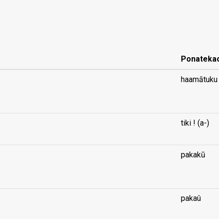
Ponatekao
haamātuku
...
tiki ! (a-)
pakakū
...
pakaû
...