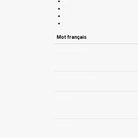
W
X
Y
Z
Mot français
immobiliser (s’-)
Immobilisez-vous !
impact
impact