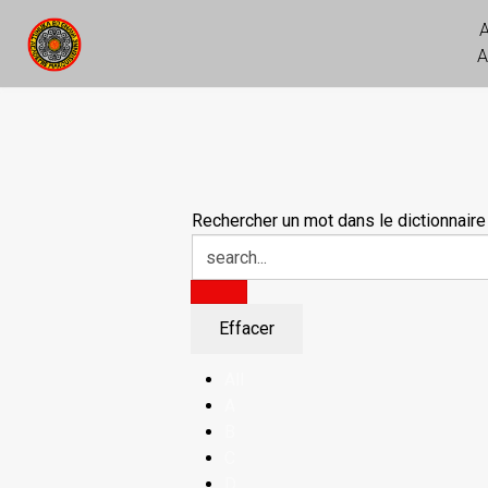
A
Rechercher un mot dans le dictionnaire
All
A
B
C
D