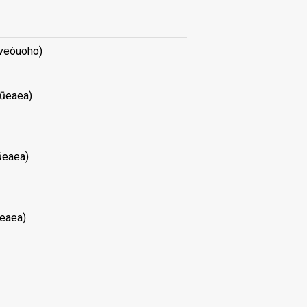
veòuoho)
iūeaea)
ūeaea)
ūeaea)