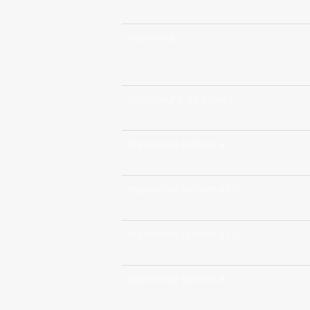
imprimeur
imprimeur (-de livres)
improviste (arriver à l'-)
improviste (arriver à l'-)
improviste (arriver à l'-)
improviste (arriver à l'-)