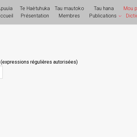
Apuuìa
Te Haètuhuka
Tau mautoko
Tau hana
Mou 
ccueil
Présentation
Membres
Publications
Dict
 (expressions régulières autorisées)