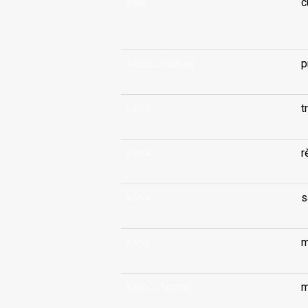
kato
c
...
katohu (haava)
p
kātoi
t
kātoi
r
kātoi
s
kātoi
m
kātoi (-faona)
m
...