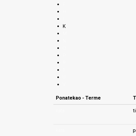
F
H
I
K
M
N
O
P
R
T
U
V
Ponatekao - Terme
T
kata
t
kata
p