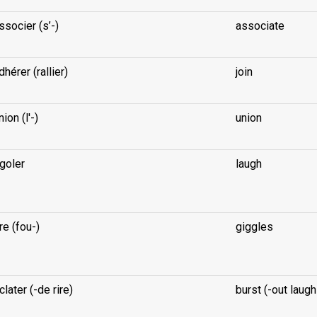
ssocier (s’-)
associate
dhérer (rallier)
join
nion (l'-)
union
igoler
laugh
ire (fou-)
giggles
clater (-de rire)
burst (-out laugh