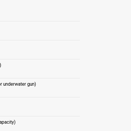
)
r underwater gun)
pacity)