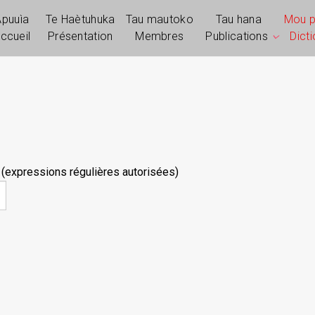
Apuuìa
Te Haètuhuka
Tau mautoko
Tau hana
Mou 
ccueil
Présentation
Membres
Publications
Dict
 (expressions régulières autorisées)