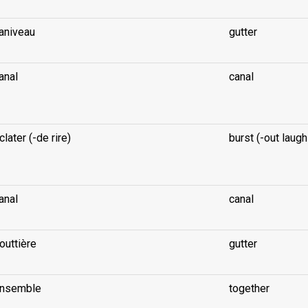
aniveau
gutter
anal
canal
clater (-de rire)
burst (-out laugh
anal
canal
outtière
gutter
nsemble
together