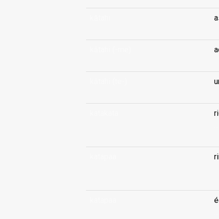
kātahi
a
kātahi (-me)
a
kātahi (te-)
u
katakata
r
...
katapaa
r
...
katapaa
é
...