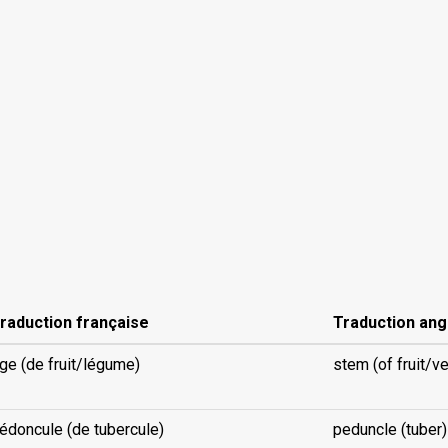
raduction française
Traduction ang
ige (de fruit/légume)
stem (of fruit/v
édoncule (de tubercule)
peduncle (tuber)