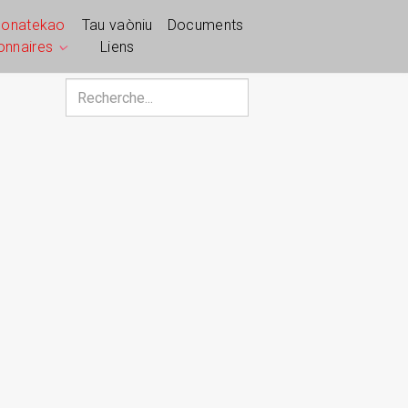
ponatekao
Tau vaòniu
Documents
ionnaires
Liens
Rechercher