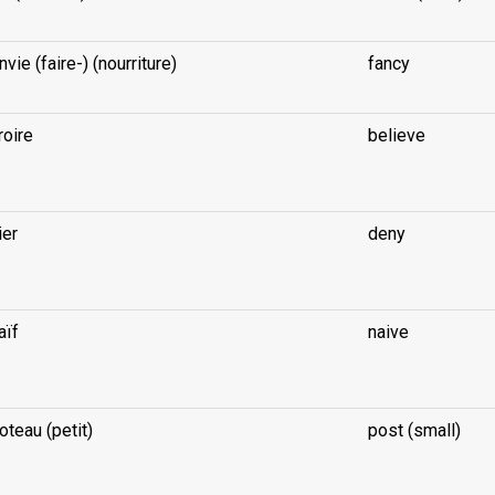
nvie (faire-) (nourriture)
fancy
roire
believe
ier
deny
aïf
naive
oteau (petit)
post (small)