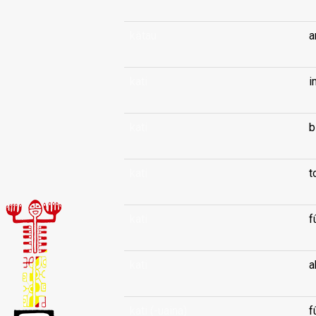
kātau
a
kati
i
kati
b
kati
t
kati
f
kati
a
kati (-uaina)
f