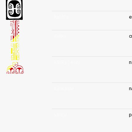
katièhe
e
katika
c
...
kātika (-koè)
n
...
kātikahae
n
...
kātina
p
...