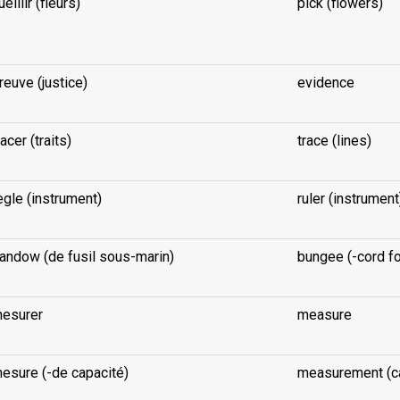
ueillir (fleurs)
pick (flowers)
reuve (justice)
evidence
racer (traits)
trace (lines)
ègle (instrument)
ruler (instrument
andow (de fusil sous-marin)
bungee (-cord fo
esurer
measure
esure (-de capacité)
measurement (ca