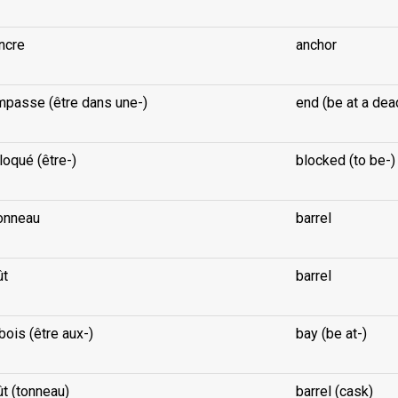
ncre
anchor
mpasse (être dans une-)
end (be at a dea
loqué (être-)
blocked (to be-)
onneau
barrel
ût
barrel
bois (être aux-)
bay (be at-)
ût (tonneau)
barrel (cask)