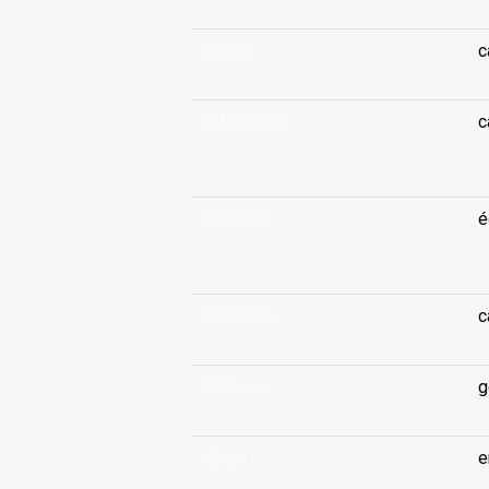
kātahe
c
kātaheavai
c
...
katahehe
é
...
kātahevai
c
kātahevai
g
kātahi
e