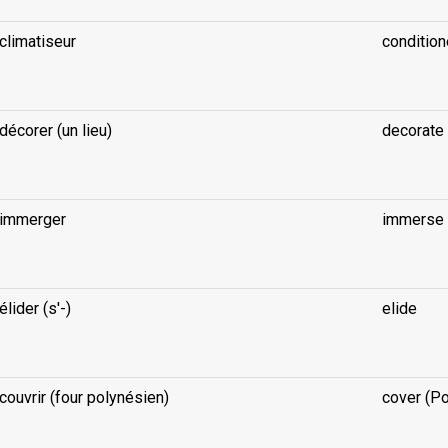
climatiseur
conditione
...
décorer (un lieu)
decorate 
...
immerger
immerse
...
élider (s'-)
elide
...
couvrir (four polynésien)
cover (Po
...