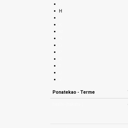
F
H
I
K
M
N
O
P
R
T
U
V
Ponatekao - Terme
haaìte (hakatu-)