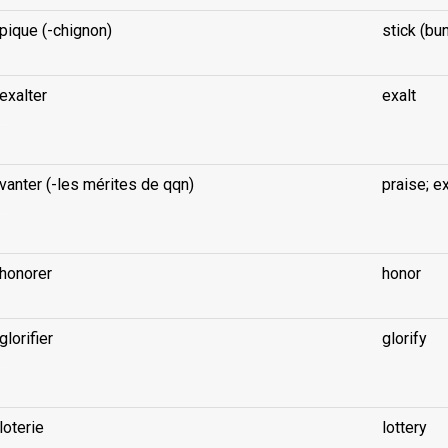
pique (-chignon)
stick (bun
exalter
exalt
...
vanter (-les mérites de qqn)
praise; e
...
honorer
honor
glorifier
glorify
...
loterie
lottery