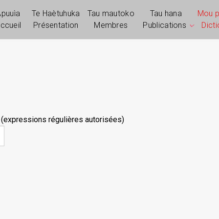
Apuuìa
Te Haètuhuka
Tau mautoko
Tau hana
Mou 
ccueil
Présentation
Membres
Publications
Dict
 (expressions régulières autorisées)