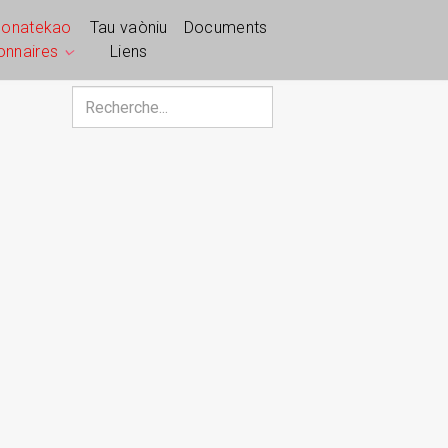
ponatekao
Tau vaòniu
Documents
ionnaires
Liens
Rechercher