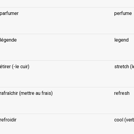
parfumer
perfume
...
légende
legend
...
étirer (-le cuir)
stretch (l
...
rafraîchir (mettre au frais)
refresh
...
refroidir
cool (ver
...