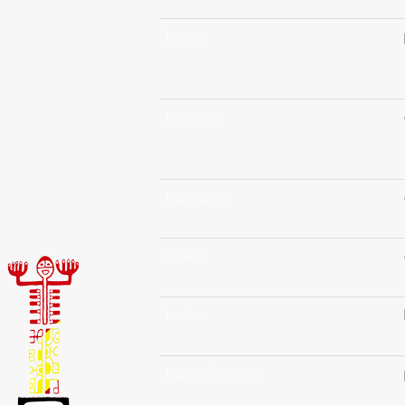
haaito
haaiveke
haakāàma
haakai
haakai
haakai (-òuoho)