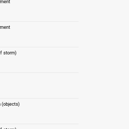
ement
ement
of storm)
n (objects)