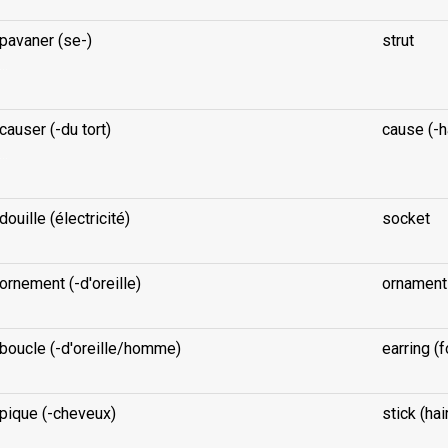
pavaner (se-)
strut
...
causer (-du tort)
cause (-h
...
douille (électricité)
socket
ornement (-d'oreille)
ornament 
boucle (-d'oreille/homme)
earring (
pique (-cheveux)
stick (hai