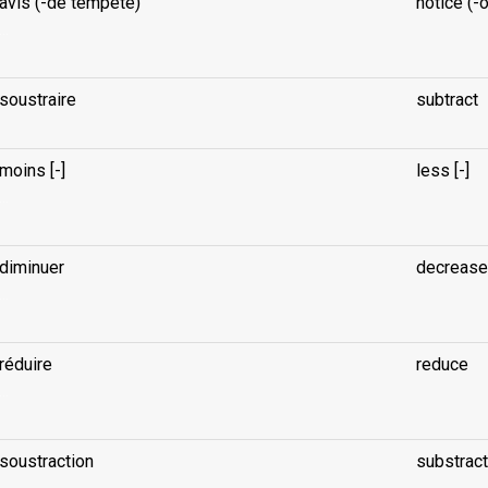
avis (-de tempête)
notice (-
...
soustraire
subtract
moins [-]
less [-]
...
diminuer
decrease
...
réduire
reduce
...
soustraction
substract