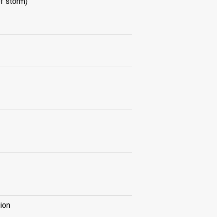
of storm)
ion