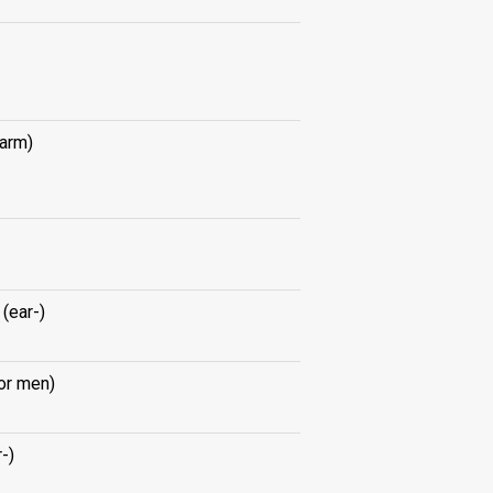
arm)
(ear-)
for men)
r-)