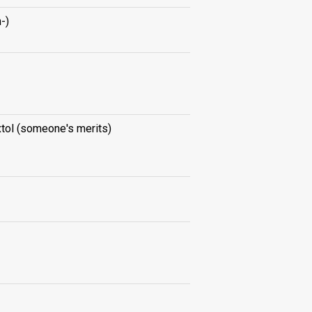
-)
xtol (someone's merits)