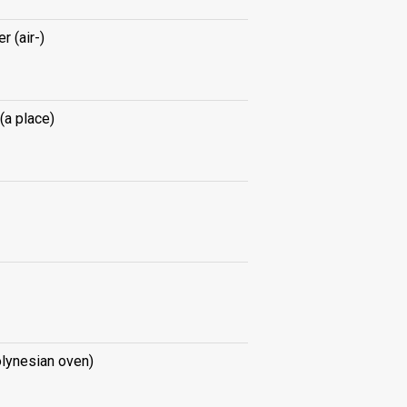
r (air-)
(a place)
lynesian oven)