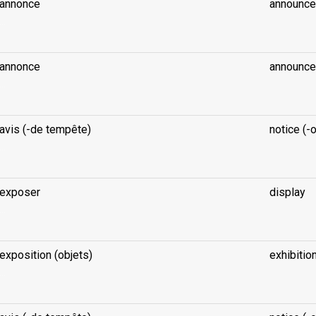
annonce
announc
...
annonce
announc
...
avis (-de tempête)
notice (-
...
exposer
display
...
exposition (objets)
exhibitio
...