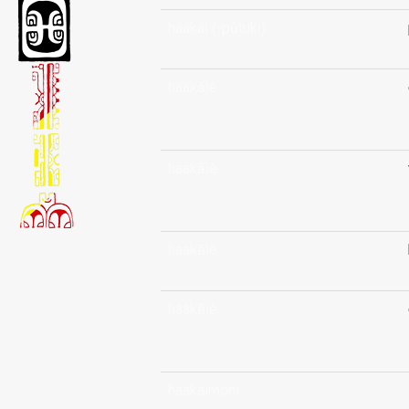
haakai (-pūtuki)
haakāìè
haakāìè
haakāìè
haakāìè
haakaimoni