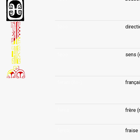
...
feoo
direct
...
feoo
sens (
...
ferani (èo-)
françai
...
ferea
frère (
ferete
fraise