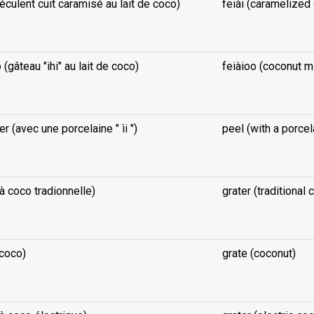
féculent cuit caramisé au lait de coco)
feiài (caramelized
 (gâteau "ihi" au lait de coco)
feiàioo (coconut mi
r (avec une porcelaine " ìi ")
peel (with a porcela
à coco tradionnelle)
grater (traditional 
(coco)
grate (coconut)