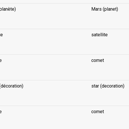
planète)
Mars (planet)
te
satellite
e
comet
(décoration)
star (decoration)
e
comet