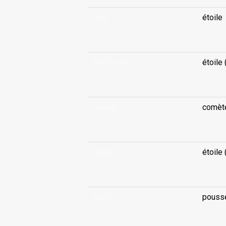
fetū
étoile
...
fetū (-ona)
étoile 
...
fetūèe
comèt
...
fetūèe
étoile 
...
fetui
pousse
...