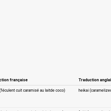
ction française
Traduction angla
(féculent cuit caramisé au laitde coco)
heikai (caramelize