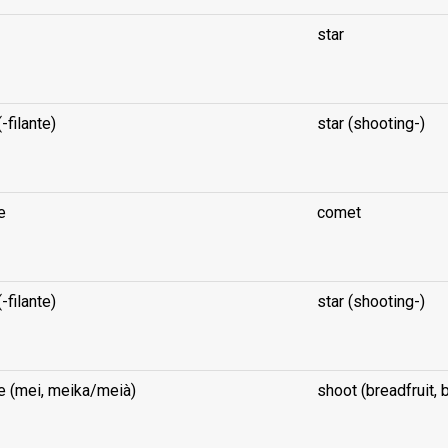
star
(-filante)
star (shooting-)
e
comet
(-filante)
star (shooting-)
 (mei, meika/meià)
shoot (breadfruit, 