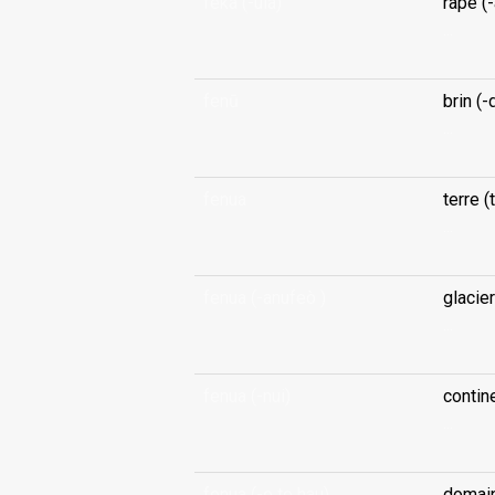
feka (-uià)
râpe (
...
fenū
brin (
...
fenua
terre (
...
fenua (-anufeò )
glacie
...
fenua (-nui)
contin
...
fenua (-o te hau)
domain