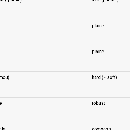
plaine
plaine
 mou)
hard (≠ soft)
e
robust
ole
compass