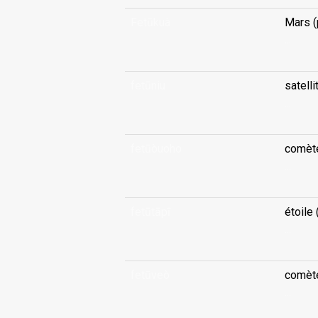
Fetūkuà
Mars (
...
fetūniu
satelli
...
fetūòuoho
comèt
...
fetūtāpī
étoile 
...
fetūveò
comèt
...