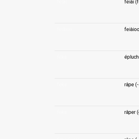
feiài
feiài (
...
feiàioo
feiàioo
...
feka
épluche
...
feka
râpe (-
...
feka
râper 
...