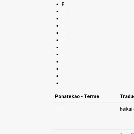
F
H
I
K
M
N
O
P
R
T
U
V
Ponatekao - Terme
Tradu
feiài
heikai 
...