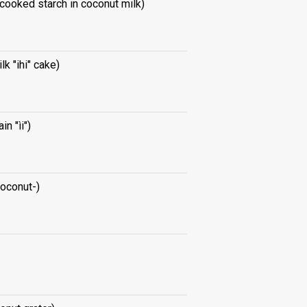
 cooked starch in coconut milk)
lk "ihi" cake)
in "ìi")
coconut-)