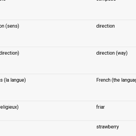
ion (sens)
direction
direction)
direction (way)
s (la langue)
French (the langua
religieux)
friar
strawberry