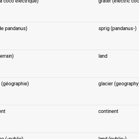
-à coco électrique)
grater (electric co
-de pandanus)
sprig (pandanus-)
terrain)
land
r (géographie)
glacier (geography
ent
continent
e (-public)
land (public-)