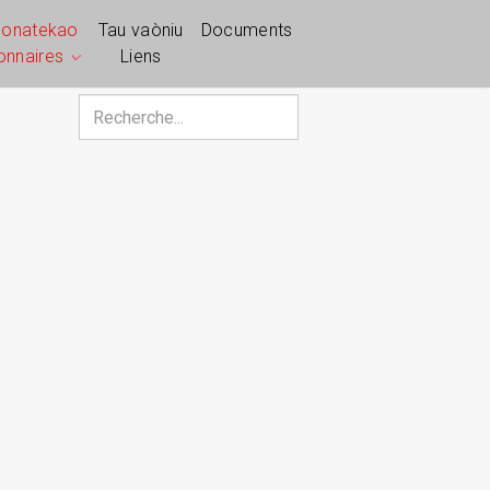
ponatekao
Tau vaòniu
Documents
ionnaires
Liens
Rechercher