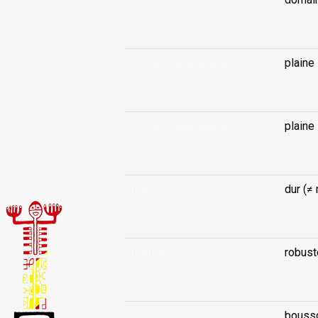
...
fenua (-pāhakahaka)
plaine
...
fenua (-pākahakaha)
plaine
...
feò
dur (≠
...
feòfeò
robust
...
feoo
bouss