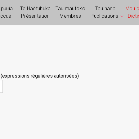
Apuuìa
Te Haètuhuka
Tau mautoko
Tau hana
Mou 
ccueil
Présentation
Membres
Publications
Dict
 (expressions régulières autorisées)