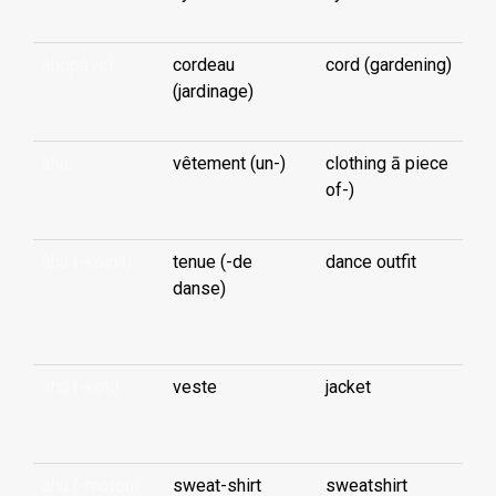
ahopāveì
cordeau
cord (gardening)
(jardinage)
àhu
vêtement (un-)
clothing ā piece
...
of-)
àhu (-koìna)
tenue (-de
dance outfit
danse)
...
àhu (-koti)
veste
jacket
...
àhu (-motoù)
sweat-shirt
sweatshirt