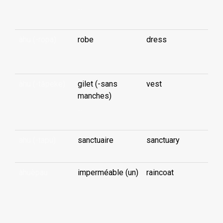
...
àhu (-ropa)
robe
dress
...
àhu (-tāpeke)
gilet (-sans
vest
manches)
...
ahu (-tapu)
sanctuaire
sanctuary
àhuèpau
imperméable (un)
raincoat
...