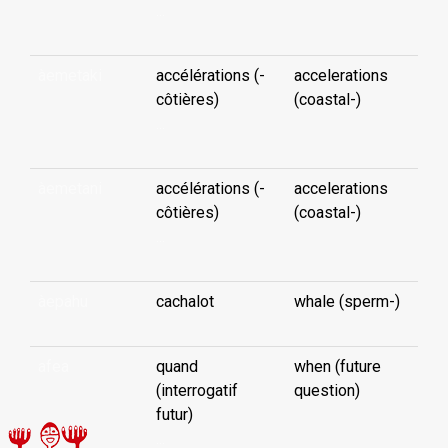
...
àemetaki
accélérations (-
accelerations
côtières)
(coastal-)
...
àemetani
accélérations (-
accelerations
côtières)
(coastal-)
...
àepahu
cachalot
whale (sperm-)
afea
quand
when (future
(interrogatif
question)
futur)
...