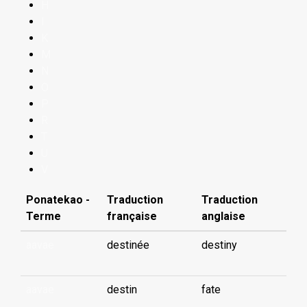
H
I
K
M
N
O
P
R
T
U
V
Ponatekao -
Traduction
Traduction
Terme
française
anglaise
aavae
destinée
destiny
aavae
destin
fate