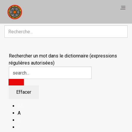
R
Rechercher un mot dans le dictionnaire (expressions
régulières autorisées)
All
A
E
F