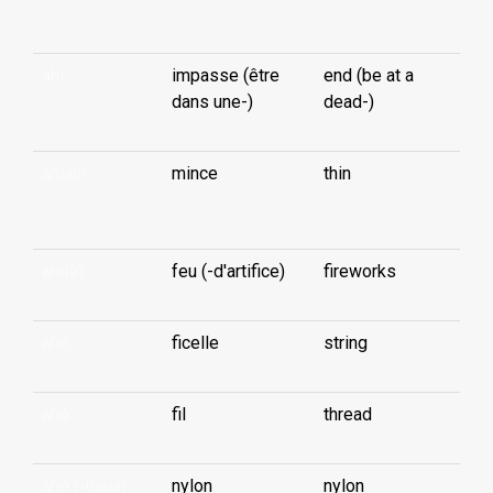
...
ahi
impasse (être
end (be at a
dans une-)
dead-)
àhiàhi
mince
thin
...
ahitīrī
feu (-d'artifice)
fireworks
aho
ficelle
string
aho
fil
thread
aho (-uaua)
nylon
nylon