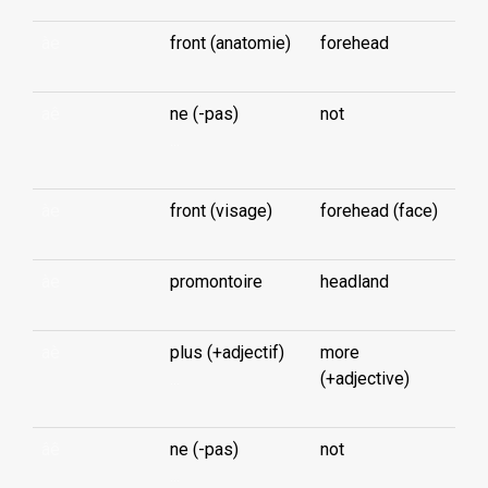
àe
front (anatomie)
forehead
aê
ne (-pas)
not
...
àe
front (visage)
forehead (face)
àe
promontoire
headland
aè
plus (+adjectif)
more
...
(+adjective)
âê
ne (-pas)
not
...