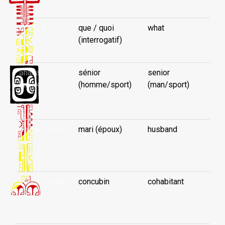
aha (e-)
que / quoi
what
(interrogatif)
āhana (-
sénior
senior
haaoko)
(homme/sport)
(man/sport)
...
āhana (-mātiri)
mari (époux)
husband
...
āhana (-noho
concubin
cohabitant
pu)
...