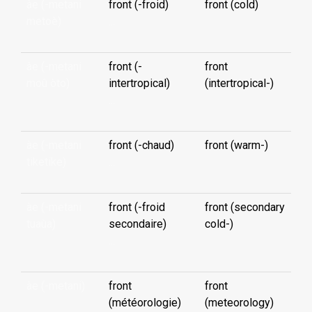
àe (-metani
front (-froid)
front (cold)
metoè)
...
àe (-metani
front (-
front
moû òto)
intertropical)
(intertropical-)
...
àe (-metani
front (-chaud)
front (warm-)
tiketike)
...
àe (-metani
front (-froid
front (secondary
tuaùa)
secondaire)
cold-)
...
àe (-metani)
front
front
(météorologie)
(meteorology)