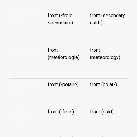
àe (-metaki
front (-froid
front (secondary
tuaùa)
secondaire)
cold-)
...
àe (-metaki)
front
front
(météorologie)
(meteorology)
...
àe (-metani
front (-polaire)
front (polar-)
anu)
...
àe (-metani
front (-froid)
front (cold)
kamaìi)
...