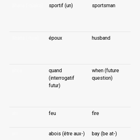
āhana (-tūako)
sportif (un)
sportsman
...
āhana (-tuia)
époux
husband
...
ahea
quand
when (future
(interrogatif
question)
futur)
...
ahi
feu
fire
ahi
abois (être aux-)
bay (be at-)