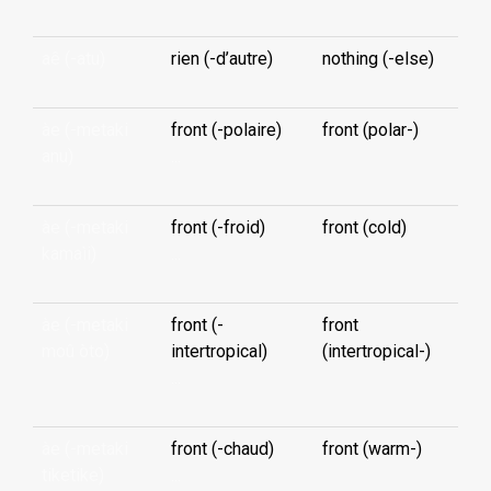
aê (-atu)
rien (-d’autre)
nothing (-else)
àe (-metaki
front (-polaire)
front (polar-)
anu)
...
àe (-metaki
front (-froid)
front (cold)
kamaìi)
...
àe (-metaki
front (-
front
moû òto)
intertropical)
(intertropical-)
...
àe (-metaki
front (-chaud)
front (warm-)
tiketike)
...