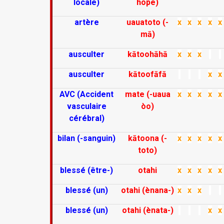
locale)
hope)
artère
uauatoto (-
x
x
x
x
x
mā)
ausculter
kātoohāhā
x
x
x
ausculter
kātoofāfā
x
x
AVC (Accident
mate (-uaua
x
x
x
x
x
vasculaire
òo)
cérébral)
bilan (-sanguin)
kātoona (-
x
x
x
x
x
toto)
blessé (être-)
otahi
x
x
x
x
x
blessé (un)
otahi (ènana-)
x
x
x
blessé (un)
otahi (ènata-)
x
x