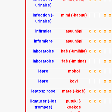
urinaire)
infection (-
mimi (-hapuu)
x
x
urinaire)
Infirmier
apuuhōpī
x
x
x
x
x
infirmière
apuuhōpī
x
x
x
x
x
laboratoire
haè (-ùmihiìa)
x
x
x
laboratoire
faè (-ìmitina)
x
x
lèpre
mohoi
x
x
x
lèpre
kovi
x
x
leptospirose
mate (-kīoè)
x
x
x
x
x
ligaturer (-les
putuki (-
x
x
x
trompes)
koekoe