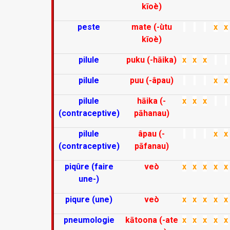
kīoè)
peste
mate (-ùtu
x
x
kīoè)
pilule
puku (-hāika)
x
x
x
pilule
puu (-âpau)
x
x
pilule
hāika (-
x
x
x
(contraceptive)
pāhanau)
pilule
âpau (-
x
x
(contraceptive)
pāfanau)
piqûre (faire
veò
x
x
x
x
x
une-)
piqure (une)
veò
x
x
x
x
x
pneumologie
kātoona (-ate
x
x
x
x
x