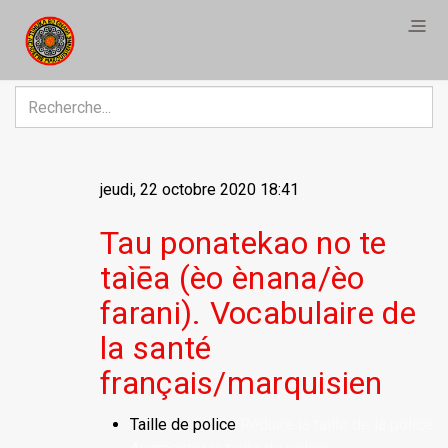
R
jeudi, 22 octobre 2020 18:41
Tau ponatekao no te
taìēa (èo ènana/èo
farani). Vocabulaire de
la santé
français/marquisien
Taille de police
Réduire la taille de la police