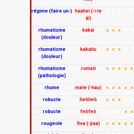
régime (faire un-)
haahei (-i te
ài)
rhumatisme
kakai
x
x
x
(douleur)
rhumatisme
kakahu
x
x
x
(douleur)
rhumatisme
rumati
x
x
x
x
x
(pathologie)
rhume
mate (-hau)
x
x
x
x
x
robuste
heòheò
x
x
x
robuste
feòfeò
x
x
rougeole
fiva (-paa)
x
x
x
x
x