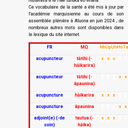
niutavavā a te Haè tuhuka èo ènana.
Ce vocabulaire de la santé a été mis à jour par
l’académie marquisienne au cours de son
assemblée plénière à Atuona en juin 2024 ; de
nombreux autres mots sont disponibles dans
le lexique du site internet.
FR
MQ
Nh
Up
Uh
Ho
T
acupuncteur
tātihi (-
x
x
x
hāikarira)
acupuncteur
tātihi (-
x
x
âpaunina)
acupuncture
hāikarira
x
x
x
acupuncture
âpaunina
x
x
adjoint(e) (-de
tautua (-
x
x
x
soin)
hāika)