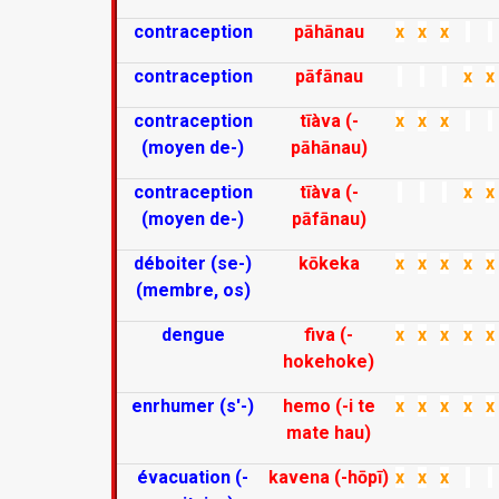
contraception
pāhānau
x
x
x
contraception
pāfānau
x
x
contraception
tīàva (-
x
x
x
(moyen de-)
pāhānau)
contraception
tīàva (-
x
x
(moyen de-)
pāfānau)
déboiter (se-)
kōkeka
x
x
x
x
x
(membre, os)
dengue
fiva (-
x
x
x
x
x
hokehoke)
enrhumer (s'-)
hemo (-i te
x
x
x
x
x
mate hau)
évacuation (-
kavena (-hōpī)
x
x
x