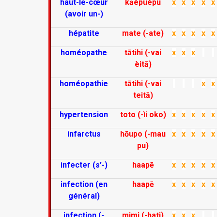
haut-le-cœur
kāèpuèpu
x
x
x
x
x
(avoir un-)
hépatite
mate (-ate)
x
x
x
x
x
homéopathe
tātihi (-vai
x
x
x
èitā)
homéopathie
tātihi (-vai
x
x
teitā)
hypertension
toto (-ìi oko)
x
x
x
x
x
infarctus
hōupo (-mau
x
x
x
x
x
pu)
infecter (s'-)
haapē
x
x
x
x
x
infection (en
haapē
x
x
x
x
x
général)
infection (-
mimi (-hati)
x
x
x