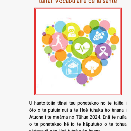
taìtaì. Vocabulaire de la santé
U haatoitoiìa tēnei tau ponatekao no te taìēa i
òto o te putuìa nui a te Haè tuhuka èo ènana i
Atuona i te meàma no Tūhua 2024. Enā te nuiìa
o te ponatekao kē io te kāputuèo o te tohua