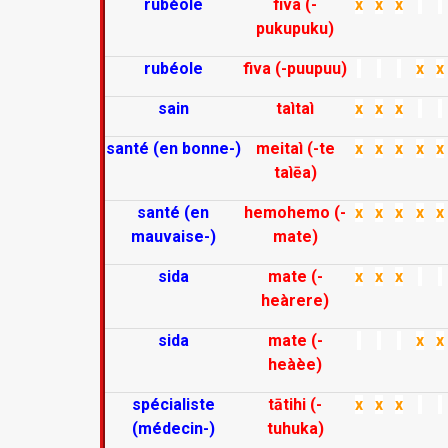
rubéole
fiva (-
x
x
x
pukupuku)
rubéole
fiva (-puupuu)
x
x
sain
taìtaì
x
x
x
santé (en bonne-)
meitaì (-te
x
x
x
x
x
taìēa)
santé (en
hemohemo (-
x
x
x
x
x
mauvaise-)
mate)
sida
mate (-
x
x
x
heàrere)
sida
mate (-
x
x
heàèe)
spécialiste
tātihi (-
x
x
x
(médecin-)
tuhuka)