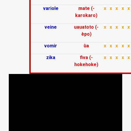
variole
mate (-
x
x
x
x
x
karokaro)
veine
uauatoto (-
x
x
x
x
x
èpo)
vomir
ùa
x
x
x
x
x
zika
fiva (-
x
x
x
x
x
hokehoke)