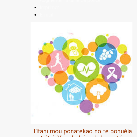
Augmenter la taille de police
Imprimer
E-mail
Tītahi mou ponatekao no te pohuèìa