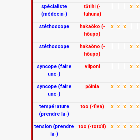
spécialiste
tātihi (-
x
x
(médecin-)
tuhuna)
stéthoscope
hakaòko (-
x
x
x
hōupo)
stéthoscope
hakaòno (-
x
x
hōupo)
syncope (faire
viiponi
x
x
une-)
syncope (faire
pōìnia
x
x
x
x
x
une-)
température
too (-fiva)
x
x
x
x
x
(prendre la-)
tension (prendre
too (-totoìi)
x
x
x
x
x
la-)