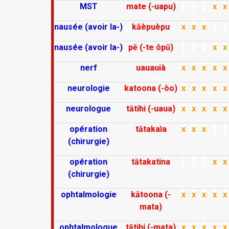
MST
mate (-uapu)
x
x
nausée (avoir la-)
kāèpuèpu
x
x
x
nausée (avoir la-)
pē (-te ôpū)
x
x
nerf
uauauià
x
x
x
x
x
neurologie
katoona (-òo)
x
x
x
x
x
neurologue
tātihi (-uaua)
x
x
x
x
x
opération
tātakaìa
x
x
x
(chirurgie)
opération
tātakatina
x
x
(chirurgie)
ophtalmologie
kātoona (-
x
x
x
x
x
mata)
ophtalmologue
tātihi (-mata)
x
x
x
x
x