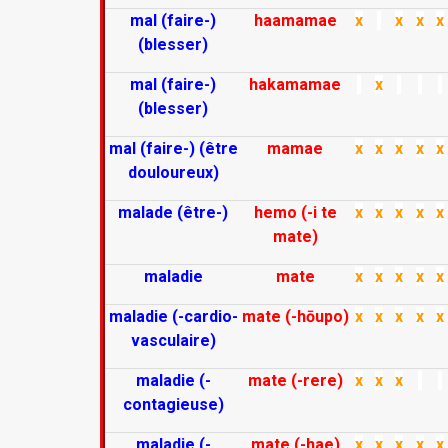
mal (faire-)
haamamae
x
x
x
x
(blesser)
mal (faire-)
hakamamae
x
(blesser)
mal (faire-) (être
mamae
x
x
x
x
x
douloureux)
malade (être-)
hemo (-i te
x
x
x
x
x
mate)
maladie
mate
x
x
x
x
x
maladie (-cardio-
mate (-hōupo)
x
x
x
x
x
vasculaire)
maladie (-
mate (-rere)
x
x
x
contagieuse)
maladie (-
mate (-hae)
x
x
x
x
x