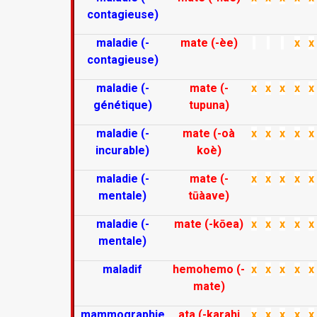
contagieuse)
maladie (-
mate (-èe)
x
x
contagieuse)
maladie (-
mate (-
x
x
x
x
x
génétique)
tupuna)
maladie (-
mate (-oà
x
x
x
x
x
incurable)
koè)
maladie (-
mate (-
x
x
x
x
x
mentale)
tūàave)
maladie (-
mate (-kōea)
x
x
x
x
x
mentale)
maladif
hemohemo (-
x
x
x
x
x
mate)
mammographie
ata (-karahi
x
x
x
x
x