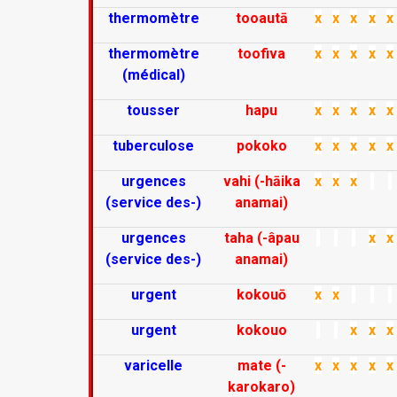
thermomètre
tooautā
x
x
x
x
x
thermomètre
toofiva
x
x
x
x
x
(médical)
tousser
hapu
x
x
x
x
x
tuberculose
pokoko
x
x
x
x
x
urgences
vahi (-hāika
x
x
x
(service des-)
anamai)
urgences
taha (-âpau
x
x
(service des-)
anamai)
urgent
kokouō
x
x
urgent
kokouo
x
x
x
varicelle
mate (-
x
x
x
x
x
karokaro)