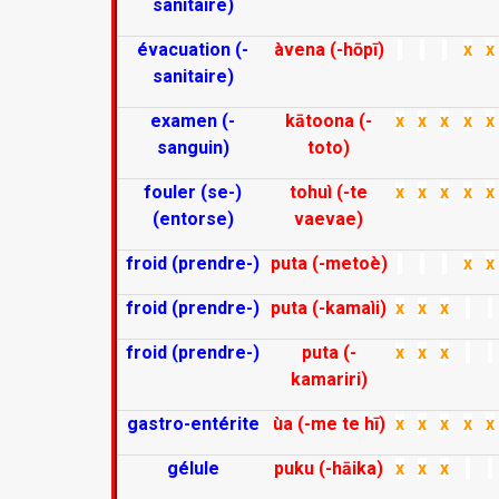
sanitaire)
évacuation (-
àvena (-hōpī)
x
x
sanitaire)
examen (-
kātoona (-
x
x
x
x
x
sanguin)
toto)
fouler (se-)
tohuì (-te
x
x
x
x
x
(entorse)
vaevae)
froid (prendre-)
puta (-metoè)
x
x
froid (prendre-)
puta (-kamaìi)
x
x
x
froid (prendre-)
puta (-
x
x
x
kamariri)
gastro-entérite
ùa (-me te hī)
x
x
x
x
x
gélule
puku (-hāika)
x
x
x