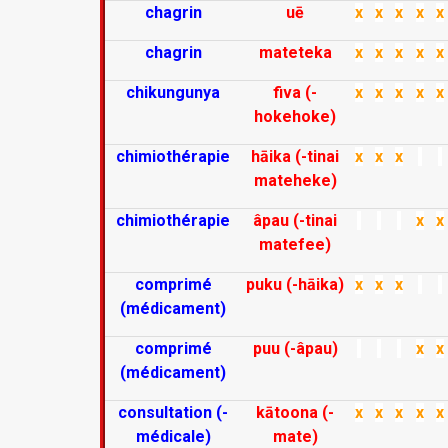
chagrin
uē
x
x
x
x
x
chagrin
mateteka
x
x
x
x
x
chikungunya
fiva (-
x
x
x
x
x
hokehoke)
chimiothérapie
hāika (-tinai
x
x
x
mateheke)
chimiothérapie
âpau (-tinai
x
x
matefee)
comprimé
puku (-hāika)
x
x
x
(médicament)
comprimé
puu (-âpau)
x
x
(médicament)
consultation (-
kātoona (-
x
x
x
x
x
médicale)
mate)