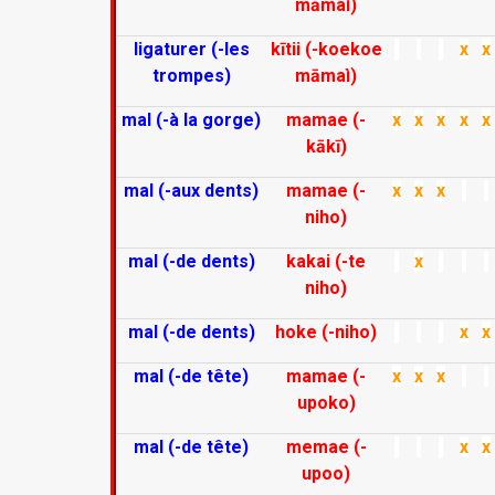
māmaì)
ligaturer (-les
kītii (-koekoe
x
x
trompes)
māmaì)
mal (-à la gorge)
mamae (-
x
x
x
x
x
kākī)
mal (-aux dents)
mamae (-
x
x
x
niho)
mal (-de dents)
kakai (-te
x
niho)
mal (-de dents)
hoke (-niho)
x
x
mal (-de tête)
mamae (-
x
x
x
upoko)
mal (-de tête)
memae (-
x
x
upoo)