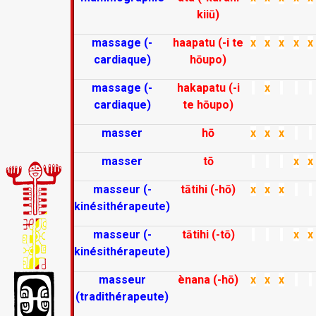
kiiū)
massage (-
haapatu (-i te
x
x
x
x
x
cardiaque)
hōupo)
massage (-
hakapatu (-i
x
cardiaque)
te hōupo)
masser
hō
x
x
x
masser
tō
x
x
masseur (-
tātihi (-hō)
x
x
x
kinésithérapeute)
masseur (-
tātihi (-tō)
x
x
kinésithérapeute)
masseur
ènana (-hō)
x
x
x
(tradithérapeute)