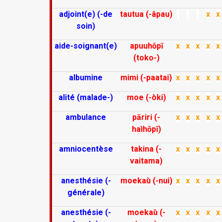
adjoint(e) (-de
tautua (-âpau)
x
x
soin)
aide-soignant(e)
apuuhōpī
x
x
x
x
x
(toko-)
albumine
mimi (-paatai)
x
x
x
x
x
alité (malade-)
moe (-òki)
x
x
x
x
x
ambulance
pāriri (-
x
x
x
x
x
haìhōpī)
amniocentèse
takina (-
x
x
x
x
x
vaitama)
anesthésie (-
moekaù (-nui)
x
x
x
x
x
générale)
anesthésie (-
moekaù (-
x
x
x
x
x