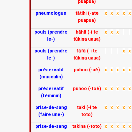
puapua)
pneumologue
tātihi (-ate
x
x
x
x
x
puapua)
pouls (prendre
hāhā (-i te
x
x
x
le-)
tūkina uaua)
pouls (prendre
fāfā (-i te
x
x
le-)
tūkina uaua)
préservatif
puhoo (-uè)
x
x
x
x
x
(masculin)
préservatif
puhoo (-toè)
x
x
x
x
x
(féminin)
prise-de-sang
taki (-i te
x
x
x
x
x
(faire une-)
toto)
prise-de-sang
takina (-toto)
x
x
x
x
x