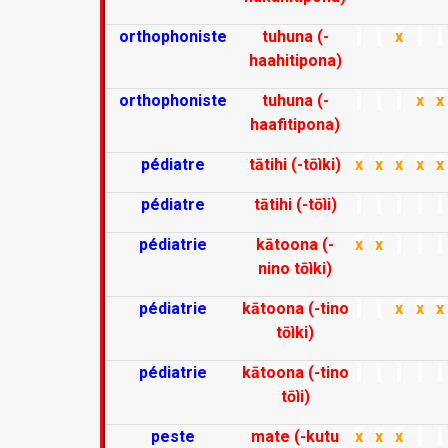
orthophoniste
tuhuna (-
x
haahitipona)
orthophoniste
tuhuna (-
x
x
haafitipona)
pédiatre
tātihi (-tōìki)
x
x
x
x
x
pédiatre
tātihi (-tōìi)
pédiatrie
kātoona (-
x
x
nino tōìki)
pédiatrie
kātoona (-tino
x
x
x
tōìki)
pédiatrie
kātoona (-tino
tōìi)
peste
mate (-kutu
x
x
x