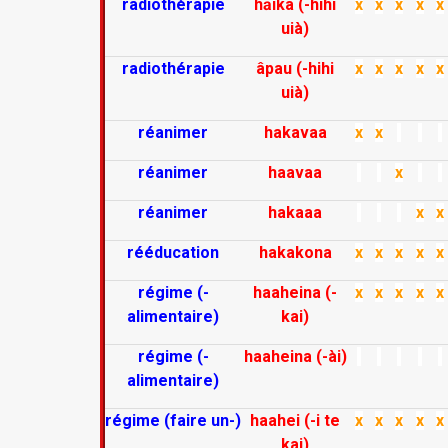
radiothérapie
hāika (-hihi
x
x
x
x
x
uià)
radiothérapie
âpau (-hihi
x
x
x
x
x
uià)
réanimer
hakavaa
x
x
réanimer
haavaa
x
réanimer
hakaaa
x
x
rééducation
hakakona
x
x
x
x
x
régime (-
haaheina (-
x
x
x
x
x
alimentaire)
kai)
régime (-
haaheina (-ài)
alimentaire)
régime (faire un-)
haahei (-i te
x
x
x
x
x
kai)