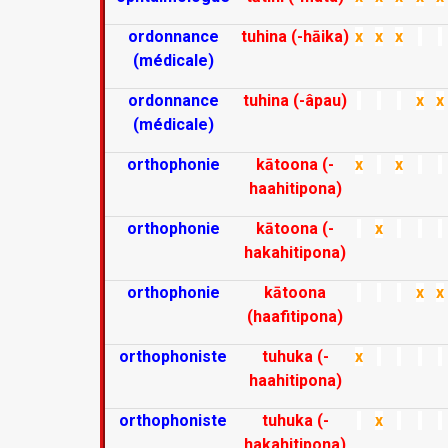
ordonnance
tuhina (-hāika)
x
x
x
(médicale)
ordonnance
tuhina (-âpau)
x
x
(médicale)
orthophonie
kātoona (-
x
x
haahitipona)
orthophonie
kātoona (-
x
hakahitipona)
orthophonie
kātoona
x
x
(haafitipona)
orthophoniste
tuhuka (-
x
haahitipona)
orthophoniste
tuhuka (-
x
hakahitipona)