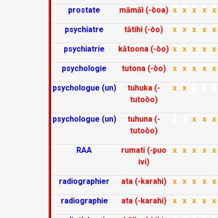
prostate
māmāì (-òoa)
x
x
x
x
x
psychiatre
tātihi (-òo)
x
x
x
x
x
psychiatrie
kātoona (-òo)
x
x
x
x
x
psychologie
tutona (-òo)
x
x
x
x
x
psychologue (un)
tuhuka (-
x
x
tutoòo)
psychologue (un)
tuhuna (-
x
x
x
tutoòo)
RAA
rumati (-puo
x
x
x
x
x
ivi)
radiographier
ata (-karahi)
x
x
x
x
x
radiographie
ata (-karahi)
x
x
x
x
x