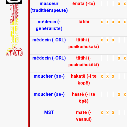
masseur
ènata (-tō)
x
x
(tradithérapeute)
médecin (-
tātihi
x
x
x
x
x
généraliste)
médecin (-ORL)
tātihi (-
x
x
x
puaìkaihukākī)
médecin (-ORL)
tātihi (-
x
x
puaìnaihukākī)
moucher (se-)
hakatē (-i te
x
x
x
kopē)
moucher (se-)
haatē (-i te
x
x
òpē)
MST
mate (-
x
x
x
vaanui)