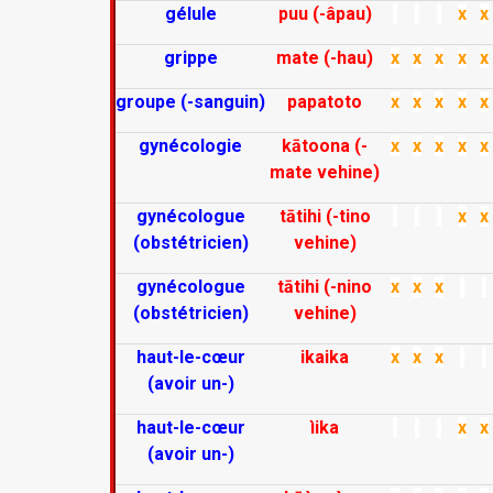
gélule
puu (-âpau)
x
x
grippe
mate (-hau)
x
x
x
x
x
groupe (-sanguin)
papatoto
x
x
x
x
x
gynécologie
kātoona (-
x
x
x
x
x
mate vehine)
gynécologue
tātihi (-tino
x
x
(obstétricien)
vehine)
gynécologue
tātihi (-nino
x
x
x
(obstétricien)
vehine)
haut-le-cœur
ikaika
x
x
x
(avoir un-)
haut-le-cœur
ìika
x
x
(avoir un-)