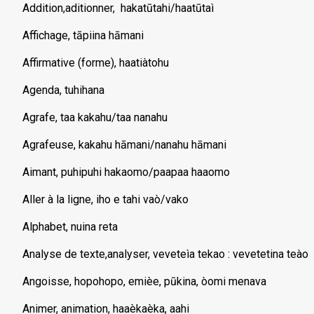
Addition,aditionner, hakatūtahi/haatūtaì
Affichage, tāpiina hāmani
Affirmative (forme), haatiàtohu
Agenda, tuhihana
Agrafe, taa kakahu/taa nanahu
Agrafeuse, kakahu hāmani/nanahu hāmani
Aimant, puhipuhi hakaomo/paapaa haaomo
Aller à la ligne, iho e tahi vaò/vako
Alphabet, nuina reta
Analyse de texte,analyser, veveteìa tekao : vevetetina teào
Angoisse, hopohopo, emièe, pūkina, òomi menava
Animer, animation, haaèkaèka, aahi