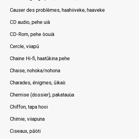
Causer des problèmes, haahiiveke, haaveke
CD audio, pehe uià
CD-Rom, pehe òouià
Cercle, viiapū
Chaine Hi-fi, haatūkina pehe
Chaise, nohoka/nohona
Charades, énigmes, ūikaò
Chemise (dossier), pakatauùa
Chiffon, tapa hooi
Chimie, viiapuna
Ciseaux, pāòti