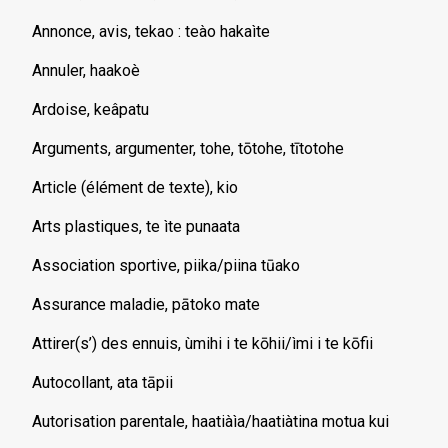
Annonce, avis, tekao : teào hakaìte
Annuler, haakoè
Ardoise, keâpatu
Arguments, argumenter, tohe, tōtohe, tītotohe
Article (élément de texte), kio
Arts plastiques, te ìte punaata
Association sportive, piika/piina tūako
Assurance maladie, pātoko mate
Attirer(s’) des ennuis, ùmihi i te kōhii/ìmi i te kōfii
Autocollant, ata tāpii
Autorisation parentale, haatiàìa/haatiàtina motua kui