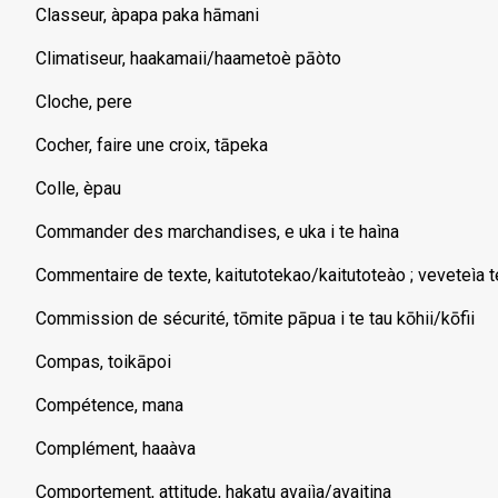
Classeur, àpapa paka hāmani
Climatiseur, haakamaii/haametoè pāòto
Cloche, pere
Cocher, faire une croix, tāpeka
Colle, èpau
Commander des marchandises, e uka i te haìna
Commentaire de texte, kaitutotekao/kaitutoteào ; veveteìa 
Commission de sécurité, tōmite pāpua i te tau kōhii/kōfii
Compas, toikāpoi
Compétence, mana
Complément, haaàva
Comportement, attitude, hakatu avaiìa/avaitina