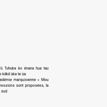
ū Tuhuka èo ènana hua tau
e kēkē ùka te ùa.
’Académie marquisienne « Mou
essions sont proposées, la
 sud.