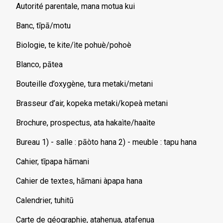
Autorité parentale, mana motua kui
Banc, tīpā/motu
Biologie, te kite/ìte pohuè/pohoè
Blanco, pātea
Bouteille d’oxygène, tura metaki/metani
Brasseur d’air, kopeka metaki/kopeà metani
Brochure, prospectus, ata hakaìte/haaìte
Bureau 1) - salle : pāòto hana 2) - meuble : tapu hana
Cahier, tīpapa hāmani
Cahier de textes, hāmani àpapa hana
Calendrier, tuhitū
Carte de géographie, atahenua, atafenua