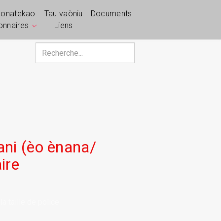
ponatekao
Tau vaòniu
Documents
ionnaires
Liens
Rechercher
ni (èo ènana/
ire
a taille de police