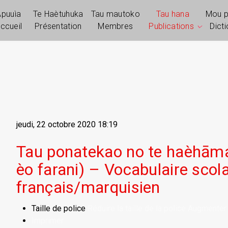
Apuuìa
Te Haètuhuka
Tau mautoko
Tau hana
Mou 
ccueil
Présentation
Membres
Publications
Dict
jeudi, 22 octobre 2020 18:19
Tau ponatekao no te haèhāma
èo farani) – Vocabulaire scola
français/marquisien
Taille de police
Réduire la taille de la police
Augmenter l
Imprimer