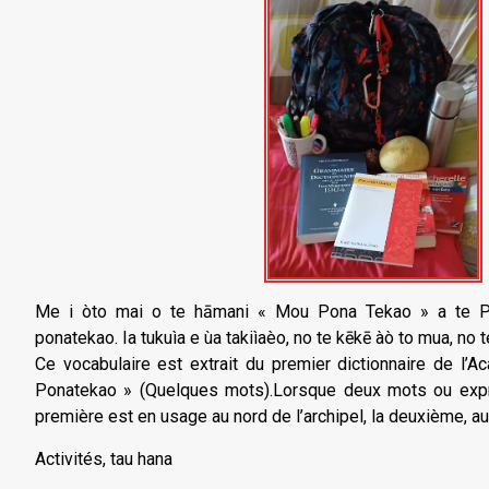
Me i òto mai o te hāmani « Mou Pona Tekao » a te P
ponatekao. Ia tukuìa e ùa takiìaèo, no te kēkē àò to mua, no t
Ce vocabulaire est extrait du premier dictionnaire de l
Ponatekao » (Quelques mots).Lorsque deux mots ou expr
première est en usage au nord de l’archipel, la deuxième, au
Activités, tau hana