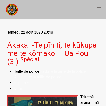
samedi, 22 août 2020 23:48
Âkakai -Te pīhiti, te kūkupa
me te kōmako – Ua Pou
Spécial
(3')
Taille de police
Réduire la taille de la police
Augmenter la taille de police
Imprimer
E-mail
Tokotoù
ananu nā