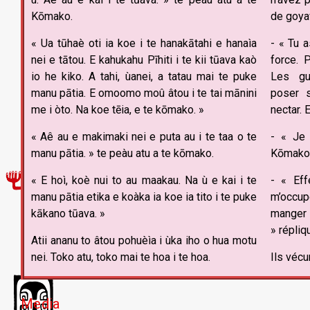
Kōmako.
de goya
« Ua tūhaè oti ia koe i te hanakātahi e hanaìa
- « Tu a
nei e tātou. E kahukahu Pīhiti i te kii tūava kaò
force. P
io he kiko. A tahi, ùanei, a tatau mai te puke
Les gu
manu pātia. E omoomo moû âtou i te tai mānini
poser s
me i òto. Na koe tēia, e te kōmako. »
nectar. 
« Aê au e makimaki nei e puta au i te taa o te
- « Je 
manu pātia. » te peàu atu a te kōmako.
Kōmako
« E hoì, koè nui to au maakau. Na ù e kai i te
- « Eff
manu pātia etika e koàka ia koe ia tito i te puke
m’occup
kākano tūava. »
manger 
» répliq
Atii ananu to âtou pohuèìa i ùka iho o hua motu
nei. Toko atu, toko mai te hoa i te hoa.
Ils vécu
Media