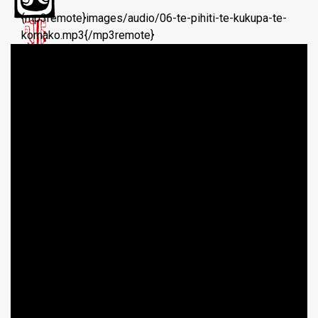
{mp3remote}images/audio/06-te-pihiti-te-kukupa-te-
komako.mp3{/mp3remote}