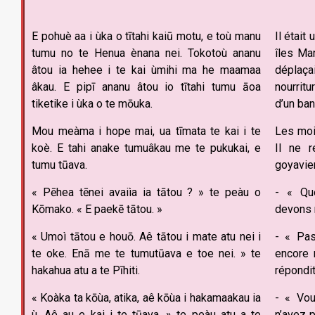
E pohuè aa i ùka o tītahi kaiū motu, e toù manu
Il était
tumu no te Henua ènana nei. Tokotoù ananu
îles Mar
âtou ia hehee i te kai ùmihi ma he maamaa
déplaça
âkau. E pipī ananu âtou io tītahi tumu āoa
nourrit
tiketike i ùka o te mōuka.
d’un ban
Mou meàma i hope mai, ua tīmata te kai i te
Les mois
koè. E tahi anake tumuâkau me te pukukai, e
Il ne r
tumu tūava.
goyavier
« Pēhea tēnei avaiìa ia tātou ? » te peàu o
- « Qu
Kōmako. « E paekē tātou. »
devons 
« Umoì tātou e houō. Aê tātou i mate atu nei i
- « Pa
te oke. Enā me te tumutūava e toe nei. » te
encore 
hakahua atu a te Pīhiti.
répondit 
« Koàka ta kōùa, atika, aê kōùa i hakamaakau ia
- « Vou
ù. Aê au e kai i te tūava. » te peàu atu a te
n’avez 