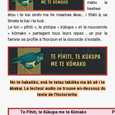
manu ia
heehee
âtou i te kai ùmihi ma he maamaa âkau ; i tītahi â, ua
tīmata te kai i te koè…
Le lori « pīhiti », le ptilope « kūkupa » et la rousserole
« kōmako » partagent tous leurs repas ; un jour la
famine se profile à l’horizon et la discorde s’installe...
No te hakaòko, enā te tatau takièka ma àò aè i te
âkakai. Le lecteur audio se trouve en-dessous du
texte de l’historiette.
Te Pīhiti, te Kūkupa me te Kōmako
P